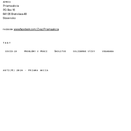
ADRESA
Priama akcia
P.O. Box 16
841 06 Bratislava 48
Slovensko
www.facebook.com/Zvaz.Priama.akcia
FACEBOOK
TAGY
COVID-19
PROBLÉMY V PRÁCI
ŠKOLSTVO
SOLIDÁRNE VÝZVY
VEGANANA
ANTI(©) 2024 -
PRIAMA AKCIA