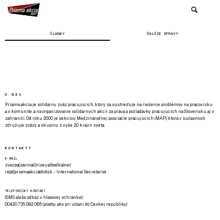
ČLÁNKY
ĎALŠIE SPRÁVY
O NÁS
Priama akcia je solidárny zväz pracujúcich, ktorý sa sústreďuje na riešenie problémov na pracovisku
a v komunite, a na organizovanie solidárnych akcií za práva a požiadavky pracujúcich na Slovensku aj v
zahraničí. Od roku 2000 je sekciou Medzinárodnej asociácie pracujúcich (MAP), ktorá v súčasnosti
združuje zväzy a skupiny z vyše 20 krajín sveta.
KONTAKTY
E-MAIL
zvazpa(zavináč)riseup(bodka)net
is(at)priamaakcia(dot)sk - International Secretariat
TELEFONICKÝ KONTAKT
(SMS alebo odkaz v hlasovej schránke):
00420 735 082 065 (platby ako pri volaní do Českej republiky)