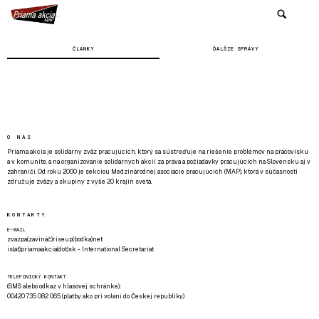
ČLÁNKY
ĎALŠIE SPRÁVY
O NÁS
Priama akcia je solidárny zväz pracujúcich, ktorý sa sústreďuje na riešenie problémov na pracovisku
a v komunite, a na organizovanie solidárnych akcií za práva a požiadavky pracujúcich na Slovensku aj v
zahraničí. Od roku 2000 je sekciou Medzinárodnej asociácie pracujúcich (MAP), ktorá v súčasnosti
združuje zväzy a skupiny z vyše 20 krajín sveta.
KONTAKTY
E-MAIL
zvazpa(zavináč)riseup(bodka)net
is(at)priamaakcia(dot)sk - International Secretariat
TELEFONICKÝ KONTAKT
(SMS alebo odkaz v hlasovej schránke):
00420 735 082 065 (platby ako pri volaní do Českej republiky)