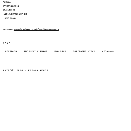
ADRESA
Priama akcia
P.O. Box 16
841 06 Bratislava 48
Slovensko
www.facebook.com/Zvaz.Priama.akcia
FACEBOOK
TAGY
COVID-19
PROBLÉMY V PRÁCI
ŠKOLSTVO
SOLIDÁRNE VÝZVY
VEGANANA
ANTI(©) 2024 -
PRIAMA AKCIA