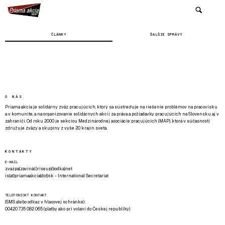
ČLÁNKY
ĎALŠIE SPRÁVY
O NÁS
Priama akcia je solidárny zväz pracujúcich, ktorý sa sústreďuje na riešenie problémov na pracovisku
a v komunite, a na organizovanie solidárnych akcií za práva a požiadavky pracujúcich na Slovensku aj v
zahraničí. Od roku 2000 je sekciou Medzinárodnej asociácie pracujúcich (MAP), ktorá v súčasnosti
združuje zväzy a skupiny z vyše 20 krajín sveta.
KONTAKTY
E-MAIL
zvazpa(zavináč)riseup(bodka)net
is(at)priamaakcia(dot)sk - International Secretariat
TELEFONICKÝ KONTAKT
(SMS alebo odkaz v hlasovej schránke):
00420 735 082 065 (platby ako pri volaní do Českej republiky)