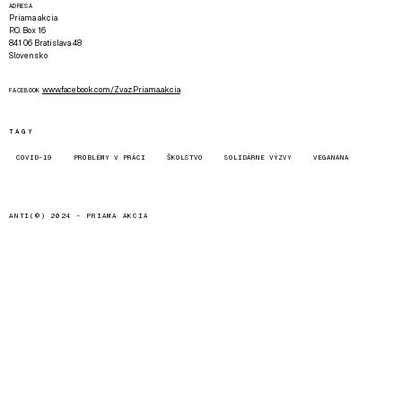
ADRESA
Priama akcia
P.O. Box 16
841 06 Bratislava 48
Slovensko
www.facebook.com/Zvaz.Priama.akcia
FACEBOOK
TAGY
COVID-19
PROBLÉMY V PRÁCI
ŠKOLSTVO
SOLIDÁRNE VÝZVY
VEGANANA
ANTI(©) 2024 -
PRIAMA AKCIA