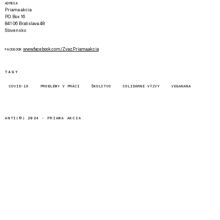
ADRESA
Priama akcia
P.O. Box 16
841 06 Bratislava 48
Slovensko
www.facebook.com/Zvaz.Priama.akcia
FACEBOOK
TAGY
COVID-19
PROBLÉMY V PRÁCI
ŠKOLSTVO
SOLIDÁRNE VÝZVY
VEGANANA
ANTI(©) 2024 -
PRIAMA AKCIA