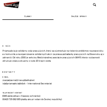
ČLÁNKY
ĎALŠIE SPRÁVY
O NÁS
Priama akcia je solidárny zväz pracujúcich, ktorý sa sústreďuje na riešenie problémov na pracovisku
a v komunite, a na organizovanie solidárnych akcií za práva a požiadavky pracujúcich na Slovensku aj v
zahraničí. Od roku 2000 je sekciou Medzinárodnej asociácie pracujúcich (MAP), ktorá v súčasnosti
združuje zväzy a skupiny z vyše 20 krajín sveta.
KONTAKTY
E-MAIL
zvazpa(zavináč)riseup(bodka)net
is(at)priamaakcia(dot)sk - International Secretariat
TELEFONICKÝ KONTAKT
(SMS alebo odkaz v hlasovej schránke):
00420 735 082 065 (platby ako pri volaní do Českej republiky)