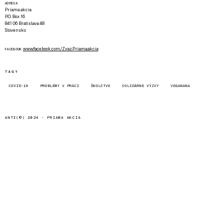
ADRESA
Priama akcia
P.O. Box 16
841 06 Bratislava 48
Slovensko
www.facebook.com/Zvaz.Priama.akcia
FACEBOOK
TAGY
COVID-19
PROBLÉMY V PRÁCI
ŠKOLSTVO
SOLIDÁRNE VÝZVY
VEGANANA
ANTI(©) 2024 -
PRIAMA AKCIA