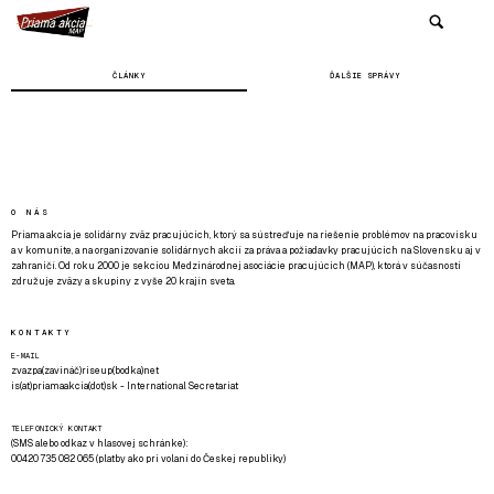
ČLÁNKY
ĎALŠIE SPRÁVY
O NÁS
Priama akcia je solidárny zväz pracujúcich, ktorý sa sústreďuje na riešenie problémov na pracovisku
a v komunite, a na organizovanie solidárnych akcií za práva a požiadavky pracujúcich na Slovensku aj v
zahraničí. Od roku 2000 je sekciou Medzinárodnej asociácie pracujúcich (MAP), ktorá v súčasnosti
združuje zväzy a skupiny z vyše 20 krajín sveta.
KONTAKTY
E-MAIL
zvazpa(zavináč)riseup(bodka)net
is(at)priamaakcia(dot)sk - International Secretariat
TELEFONICKÝ KONTAKT
(SMS alebo odkaz v hlasovej schránke):
00420 735 082 065 (platby ako pri volaní do Českej republiky)