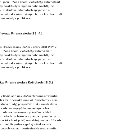
ní jsou určené lidem, kteří chtějí aktivněřešit
y na aktivity v regionu nebo se chtějí do
tějí diskutovat o tématech spojených s
nat podobně smýšlející lidi z okolí. Na místě
 materiály a publikace.
 svazu Priama akcia (28. 4.)
i Ocásci se uskuteční v úterý 28.04. 2026 v
 určené lidem, kteří chtějí aktivně řešit
y na aktivity v regionu nebo se chtějí do
tějí diskutovat o tématech spojených s
nat podobně smýšlející lidi z okolí. Na místě
 materiály a publikace.
zu Priama akcia v Košiciach (18.3.)
a v Košiciach uskutoční otvorené stretnutie.
í, ktorí chcú aktívne riešiť problémy v práci
platené mzdy), prispieť do diskusie vlastnou
alebo sa zapojiť do prebiehajúcich a
 iného sa budeme rozprávať napríklad o
rípadoch problémov v práci, a o plánovaných
de. Ak chceš prísť, kontaktuj nás cez
FB
alebo
up.net). Prípadne
vyplň aj náš dotazník
.
odrobnostiach o mieste a čase stretnutia.