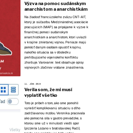
Výzva na pomoc sudánskym
anarchistom a anarchistkám
Na žiadosť francúzskeho zväzu CNT-AIT,
ktorý je súčasťou Medzinárodnej asociácie
pracujúcich (MAP), sa pripájame k výzve k
finančnej pomoci sudánskym
anarchistkám a anarchistom, ktorí uviazli
v krajine zmietanej vojnou. Peniaze majú
pomôcť daným osobám opustiť krajinu,
nakoľko situácia sa v dôsledku
prehlbujúceho vojenského konfliktu
zhoršuje. Varovanie: text obsahuje opisy
vojnových zločinov vrátane znásilnenia.
11. JÚNA 2024
Verila som, že mi musí
vyplatiť všetko
Toto je príbeh o tom, ako sme pomohli
vyriešiť komplikovanú situáciu s dlho
zadržiavanou mzdou. Veronika pracovala
ako pomocná sila v gastro prevádzke, s
ktorou sme už v minulosti viedli spor
(pizzeria Lozano v bratislavskej Rači),