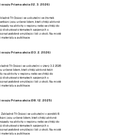
 svazu Priama akcia (12. 3. 2026)
kladně Tři Ocásci se uskuteční ve čtvrtek
é setkání jsou určené lidem, kteří chtějí aktivně
 nápady na aktivity v regionu nebo se chtějí do
tějí diskutovat o tématech spojených s
nat podobně smýšlející lidi z okolí. Na místě
 materiály a publikace.
 svazu Priama akcia (03. 2. 2026)
ladně Tři Ocásci se uskuteční v úterý 3. 2. 2026
ou určené lidem, kteří chtějí aktivně řešit
y na aktivity v regionu nebo se chtějí do
tějí diskutovat o tématech spojených s
nat podobně smýšlející lidi z okolí. Na místě
 materiály a publikace.
 svazu Priama akcia (08. 12. 2025)
 Základně Tři Ocásci se uskuteční v ponděli 8.
etkání jsou určené lidem, kteří chtějí aktivně
 nápady na aktivity v regionu nebo se chtějí do
tějí diskutovat o tématech spojených s
nat podobně smýšlející lidi z okolí. Na místě
 materiály a publikace.