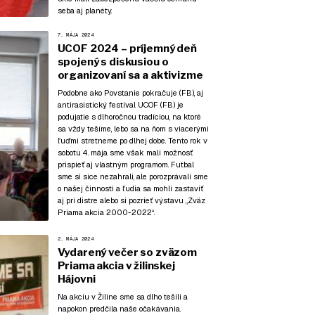
seba aj planéty.
7. MÁJA 2024
UCOF 2024 – príjemný deň
spojený s diskusiou o
organizovaní sa a aktivizme
Podobne ako Povstanie pokračuje (
FB
), aj
antirasistický festival UCOF (
FB
) je
podujatie s dlhoročnou tradíciou, na ktoré
sa vždy tešíme, lebo sa na ňom s viacerými
ľuďmi stretneme po dlhej dobe. Tento rok v
sobotu 4. mája sme však mali možnosť
prispieť aj vlastným programom. Futbal
sme si síce nezahrali, ale porozprávali sme
o našej činnosti a ľudia sa mohli zastaviť
aj pri distre alebo si pozrieť výstavu „Zväz
Priama akcia 2000-2022“.
2. MÁJA 2024
Vydarený večer so zväzom
Priama akcia v žilinskej
Hájovni
Na akciu v Žiline sme sa dlho tešili a
napokon predčila naše očakávania.