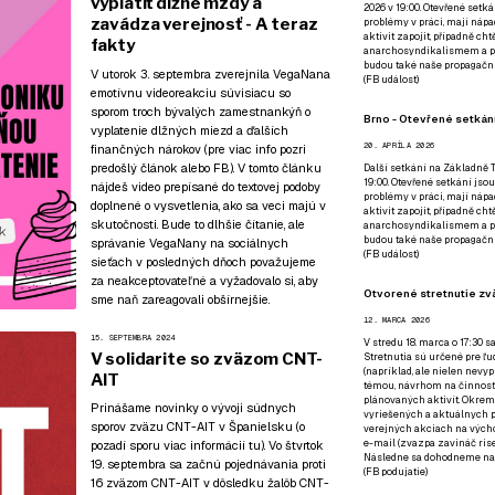
vyplatiť dlžné mzdy a
2026 v 19:00. Otevřené setká
zavádza verejnosť - A teraz
problémy v práci, mají nápad
aktivit zapojit, případně ch
fakty
anarchosyndikalismem a poz
budou také naše propagační
V utorok 3. septembra zverejnila VegaNana
(
FB událost
)
emotívnu videoreakciu súvisiacu so
sporom troch bývalých zamestnankýň o
Brno - Otevřené setkání
vyplatenie dlžných miezd a ďalších
20. APRÍLA 2026
finančných nárokov (pre viac info
pozri
predošlý článok
alebo
FB
). V tomto článku
Další setkání na Základně Tř
19:00. Otevřené setkání jsou
nájdeš video prepísané do textovej podoby
problémy v práci, mají nápad
doplnené o vysvetlenia, ako sa veci majú v
aktivit zapojit, případně ch
skutočnosti. Bude to dlhšie čítanie, ale
anarchosyndikalismem a poz
budou také naše propagační
správanie VegaNany na sociálnych
(
FB událost
)
sieťach v posledných dňoch považujeme
za neakceptovateľné a vyžadovalo si, aby
Otvorené stretnutie zvä
sme naň zareagovali obšírnejšie.
12. MARCA 2026
15. SEPTEMBRA 2024
V stredu 18. marca o 17:30 s
V solidarite so zväzom CNT-
Stretnutia sú určené pre ľud
(napríklad, ale nielen nevy
AIT
témou, návrhom na činnosť 
plánovaných aktivít. Okrem
Prinášame novinky o vývoji súdnych
vyriešených a aktuálnych p
sporov zväzu CNT-AIT v Španielsku (o
verejných akciach na výcho
e-mail (zvazpa zavináč rise
pozadí sporu
viac informácií tu
). Vo štvrtok
Následne sa dohodneme na p
19. septembra sa začnú pojednávania proti
(
FB podujatie
)
16 zväzom CNT-AIT v dôsledku žalôb CNT-