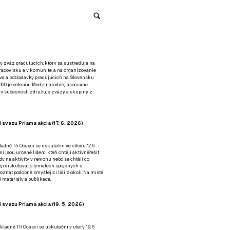
y zväz pracujúcich, ktorý sa sústreďuje na
racovisku a v komunite, a na organizovanie
áva a požiadavky pracujúcich na Slovensku
2000 je sekciou Medzinárodnej asociácie
á v súčasnosti združuje zväzy a skupiny z
 svazu Priama akcia (17. 6. 2026)
adně Tři Ocásci se uskuteční ve středu 17. 6.
ní jsou určené lidem, kteří chtějí aktivněřešit
y na aktivity v regionu nebo se chtějí do
tějí diskutovat o tématech spojených s
nat podobně smýšlející lidi z okolí. Na místě
 materiály a publikace.
 svazu Priama akcia (19. 5. 2026)
ladně Tři Ocásci se uskuteční v úterý 19. 5.