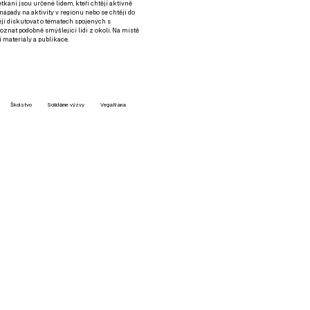
setkání jsou určené lidem, kteří chtějí aktivně
 nápady na aktivity v regionu nebo se chtějí do
tějí diskutovat o tématech spojených s
nat podobně smýšlející lidi z okolí. Na místě
 materiály a publikace.
Školstvo
Solidárne výzvy
VegaNana