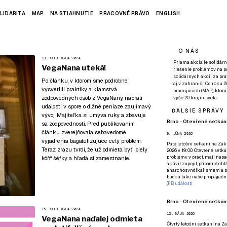
LIDARITA
MAP
NA STIAHNUTIE
PRACOVNÉ PRÁVO
ENGLISH
O NÁS
19. SEPTEMBRA 2024
Priama akcia je solidárn
VegaNana uteká!
riešenie problémov na p
solidárnych akcií za pr
Po článku, v ktorom sme podrobne
aj v zahraničí. Od roku 
vysvetlili praktiky a klamstvá
pracujúcich (MAP), ktor
zodpovedných osôb z VegaNany, nabrali
vyše 20 krajín sveta.
udalosti v spore o dlžné peniaze zaujímavý
ĎALŠIE SPRÁVY
vývoj. Majiteľka si umýva ruky a zbavuje
Brno - Otevřené setkání
sa zodpovednosti. Pred publikovaním
článku zverejňovala sebavedomé
9. JÚNA 2026
vyjadrenia bagatelizujúce celý problém.
Páté
letošní setkání na Zákl
Teraz zrazu tvrdí, že už odmieta byť „biely
2026 v 19:00. Otevřené setká
problémy v práci, mají nápad
kôň“ šéfky a hľadá si zamestnanie.
aktivit zapojit, případně ch
anarchosyndikalismem a poz
budou také naše propagační
(
FB událost
)
Brno - Otevřené setkání
15. SEPTEMBRA 2024
12. MÁJA 2026
VegaNana naďalej odmieta
Čtvrtý
letošní setkání na Zák