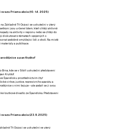
 svazu Priama akcia (10. 14. 2025)
 na Základně Tři Ocásci se uskuteční v úterý
é setkání jsou určené lidem, kteří chtějí aktivně
 nápady na aktivity v regionu nebo se chtějí do
tějí diskutovat o tématech spojených s
nat podobně smýšlející lidi z okolí. Na místě
 materiály a publikace.
arodějnice a pan Kryštof
o Brna, kde se v Sibiři uskuteční představení
pan Kryštof.
 ve Španělsku prostřednictvím čtyř
ické církve, justice, represivního aparátu a
odějnice s nimi bojuje – ale podaří se jí svou
tické loutkové divadlo ze Španělska. Představení
í svazu Priama akcia (23.9.2025)
ákladně Tři Ocásci se uskuteční ve uterý