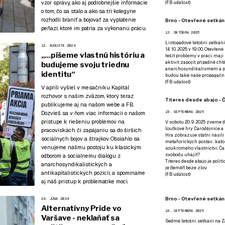
vzor správy, ako aj podrobnejšie informácie
(
FB událost
)
o tom, čo sa stalo a ako sa tri kolegyne
rozhodli brániť a bojovať za vyplatenie
Brno - Otevřené setkání
peňazí, ktoré im patria za vykonanú prácu.
13. OKTÓBRA 2025
Listopadové letošní setkání
12. AUGUSTA 2024
14. 10. 2025 v 19:00. Otevřen
„...píšeme vlastnú históriu a
řešit problémy v práci, mají
aktivit zapojit, případně ch
budujeme svoju triednu
anarchosyndikalismem a poz
identitu“
budou také naše propagační
(
FB událost
)
V apríli vyšiel v mesačníku Kapitál
rozhovor s naším zväzom
, ktorý teraz
Títeres desde abajo - Č
publikujeme aj na našom webe a FB.
Dozvieš sa v ňom viac informácií o našom
19. SEPTEMBRA 2025
prístupe k riešeniu problémov na
V sobotu 20. 9. 2025 zveme d
loutkové hry Čarodějnice a 
pracoviskách či zapájaniu sa do širších
Hra zobrazuje státní násilí
sociálnych bojov a štrajkov. Obsiahlo sa
metaforických postav: katol
venujeme nášmu postoju ku klasickým
soukromého vlastnictví. Čar
svobodu uhájit?
odborom a sociálnemu dialógu z
Títeres desde abajo je poli
anarchosyndikalistických a
je (téměř) beze zlov.
antikapitalistických pozícií, a spomíname
(
FB událost
)
aj náš prístup k problematike moci.
Brno - Otevřené setkán
24. JÚNA 2024
Alternatívny Pride vo
19. SEPTEMBRA 2025
Varšave - neklaňať sa
Sedmé letošní setkání na Z