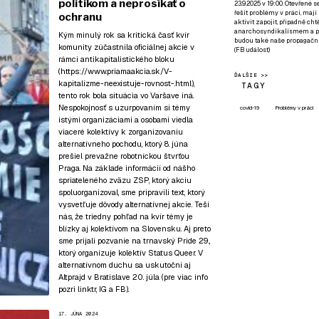
politikom a neprosíkať o
23.9.2025 v 19:00. Otevřené 
řešit problémy v práci, mají
ochranu
aktivit zapojit, případně ch
anarchosyndikalismem a poz
Kým minulý rok sa kritická časť kvír
budou také naše propagační
komunity zúčastnila oficiálnej akcie v
(
FB událost
)
rámci antikapitalistického bloku
(
https://www.priamaakcia.sk/V-
ĎALŠIE >>
kapitalizme-neexistuje-rovnost-.html
),
TAGY
tento rok bola situácia vo Varšave iná.
Nespokojnosť s uzurpovaním si témy
covid-19
Problémy v práci
istými organizáciami a osobami viedla
viaceré kolektívy k zorganizovaniu
alternatívneho pochodu, ktorý 8. júna
prešiel prevažne robotníckou štvrťou
Praga. Na základe informácií od nášho
spriateleného zväzu ZSP, ktorý akciu
spoluorganizoval, sme pripravili text, ktorý
vysvetľuje dôvody alternatívnej akcie. Teší
nás, že triedny pohľad na kvír témy je
blízky aj kolektívom na Slovensku. Aj preto
sme prijali pozvanie na
trnavský Pride 29.
,
ktorý organizuje kolektív Status Queer. V
alternatívnom duchu sa uskutoční aj
Altprajd v Bratislave 20. júla (pre viac info
pozri
linktr
,
IG
a
FB
).
17. JÚNA 2024