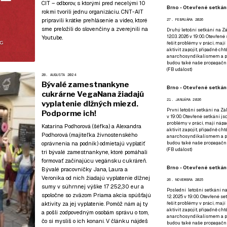
CIT – odborov, s ktorými pred necelými 10
Brno - Otevřené setkání
rokmi tvorili jednu organizáciu. CNT-AIT
pripravili krátke prehlásenie a video, ktoré
27. FEBRUÁRA 2026
sme preložili do slovenčiny a zverejnili
na
Druhý letošní setkání na Zá
12.03. 2026 v 19:00. Otevřen
Youtube
.
řešit problémy v práci, mají
aktivit zapojit, případně ch
anarchosyndikalismem a poz
budou také naše propagační
(
FB událost
)
28. AUGUSTA 2024
Bývalé zamestnankyne
Brno - Otevřené setkání
cukrárne VegaNana žiadajú
21. JANUÁRA 2026
vyplatenie dlžných miezd.
První letošní setkání na Zák
Podporme ich!
v 19:00. Otevřené setkání js
problémy v práci, mají nápad
Katarína Podhorová (šéfka) a Alexandra
aktivit zapojit, případně ch
Podhorová (majiteľka živnostenského
anarchosyndikalismem a poz
budou také naše propagační
oprávnenia na podnik) odmietajú vyplatiť
(
FB událost
)
tri bývalé zamestnankyne, ktoré pomáhali
formovať začínajúcu vegánsku cukráreň.
Brno - Otevřené setkání
Bývalé pracovníčky Jana, Laura a
Veronika od nich žiadajú vyplatenie dlžnej
26. NOVEMBRA 2025
sumy v súhrnnej výške 17 252,30 eur a
Poslední letošní setkání na
spoločne so zväzom Priama akcia spúšťajú
12. 2025 v 19:00. Otevřené s
řešit problémy v práci, mají
aktivity za jej vyplatenie. Pomôž nám aj ty
aktivit zapojit, případně ch
a pošli zodpovedným osobám správu o tom,
anarchosyndikalismem a poz
čo si myslíš o ich konaní. V článku nájdeš
budou také naše propagační