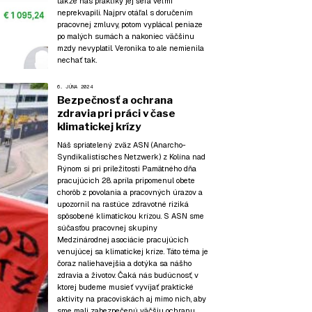
takže nás praktiky jej šéfa veľmi
neprekvapili. Najprv otáľal s doručením
pracovnej zmluvy, potom vyplácal peniaze
po malých sumách a nakoniec väčšinu
mzdy nevyplatil. Veronika to ale nemienila
nechať tak.
6. JÚNA 2024
Bezpečnosť a ochrana
zdravia pri práci v čase
klimatickej krízy
Náš spriatelený zväz ASN (Anarcho-
Syndikalistisches Netzwerk) z Kolína nad
Rýnom si pri príležitosti Pamätného dňa
pracujúcich 28. apríla pripomenul obete
chorôb z povolania a pracovných úrazov a
upozornil na rastúce zdravotné riziká
spôsobené klimatickou krízou. S ASN sme
súčasťou pracovnej skupiny
Medzinárodnej asociácie pracujúcich
venujúcej sa klimatickej kríze. Táto téma je
čoraz naliehavejšia a dotýka sa nášho
zdravia a životov. Čaká nás budúcnosť, v
ktorej budeme musieť vyvíjať praktické
aktivity na pracoviskách aj mimo nich, aby
sme mali zabezpečenú väčšiu ochranu