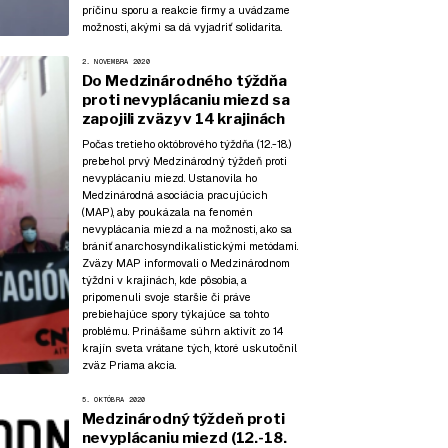
príčinu sporu a reakcie firmy a uvádzame
možnosti, akými sa dá vyjadriť solidarita.
2. NOVEMBRA 2020
Do Medzinárodného týždňa
proti nevyplácaniu miezd sa
zapojili zväzy v 14 krajinách
Počas tretieho októbrového týždňa (12.-18.)
prebehol prvý Medzinárodný týždeň proti
nevyplácaniu miezd. Ustanovila ho
Medzinárodná asociácia pracujúcich
(MAP), aby poukázala na fenomén
nevyplácania miezd a na možnosti, ako sa
brániť anarchosyndikalistickými metódami.
Zväzy MAP informovali o Medzinárodnom
týždni v krajinách, kde pôsobia, a
pripomenuli svoje staršie či práve
prebiehajúce spory týkajúce sa tohto
problému. Prinášame súhrn aktivít zo 14
krajín sveta vrátane tých, ktoré uskutočnil
zväz Priama akcia.
5. OKTÓBRA 2020
Medzinárodný týždeň proti
nevyplácaniu miezd (12.-18.