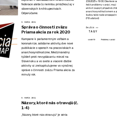
23.9.2025 v 19:00. Otevřené 
federace
alebo (s nemilou prirážkou) aj v
řešit problémy v práci, mají
aktivit zapojit, případně ch
slovenských kníhkupectvách.
anarchosyndikalismem a poz
Odporúčame.
budou také naše propagační
(
FB událost
)
9. MARCA 2021
Správa o činnosti zväzu
ĎALŠIE >>
TAGY
Priama akcia za rok 2020
Kampane k parlamentným voľbám a
covid-19
Problémy v práci
koronakríze, solidárne aktivity, dve nové
publikácie o sporoch na pracoviskách a
anarchosyndikalizme, Medzinárodný
týždeň proti nevyplácaniu miezd na
Slovensku a vo svete a viaceré ďalšie
aktivity si zrekapitulujeme vo výročnej
správe o činnosti zväzu Priama akcia za
minulý rok.
6. MARCA 2021
Názory, ktoré nás otravujú (č.
1-4)
„Názory, ktoré nás otravujú“ je séria