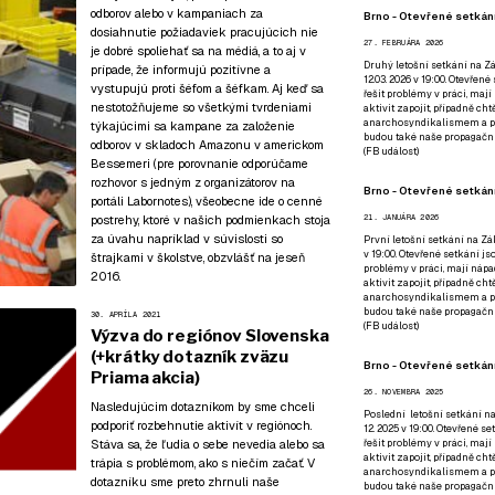
odborov alebo v kampaniach za
Brno - Otevřené setkání
dosiahnutie požiadaviek pracujúcich nie
27. FEBRUÁRA 2026
je dobré spoliehať sa na médiá, a to aj v
Druhý letošní setkání na Zá
prípade, že informujú pozitívne a
12.03. 2026 v 19:00. Otevřen
vystupujú proti šéfom a šéfkam. Aj keď sa
řešit problémy v práci, mají
nestotožňujeme so všetkými tvrdeniami
aktivit zapojit, případně ch
anarchosyndikalismem a poz
týkajúcimi sa kampane za založenie
budou také naše propagační
odborov v skladoch Amazonu v americkom
(
FB událost
)
Bessemeri (
pre porovnanie odporúčame
rozhovor s jedným z organizátorov na
Brno - Otevřené setkání
portáli Labornotes
), všeobecne ide o cenné
postrehy, ktoré v našich podmienkach stoja
21. JANUÁRA 2026
za úvahu napríklad v súvislosti so
První letošní setkání na Zák
v 19:00. Otevřené setkání js
štrajkami v školstve, obzvlášť na jeseň
problémy v práci, mají nápad
2016.
aktivit zapojit, případně ch
anarchosyndikalismem a poz
budou také naše propagační
30. APRÍLA 2021
(
FB událost
)
Výzva do regiónov Slovenska
(+krátky dotazník zväzu
Brno - Otevřené setkání
Priama akcia)
26. NOVEMBRA 2025
Nasledujúcim dotazníkom by sme chceli
Poslední letošní setkání na
podporiť rozbehnutie aktivít v regiónoch.
12. 2025 v 19:00. Otevřené s
Stáva sa, že ľudia o sebe nevedia alebo sa
řešit problémy v práci, mají
aktivit zapojit, případně ch
trápia s problémom, ako s niečím začať. V
anarchosyndikalismem a poz
dotazníku sme preto zhrnuli naše
budou také naše propagační