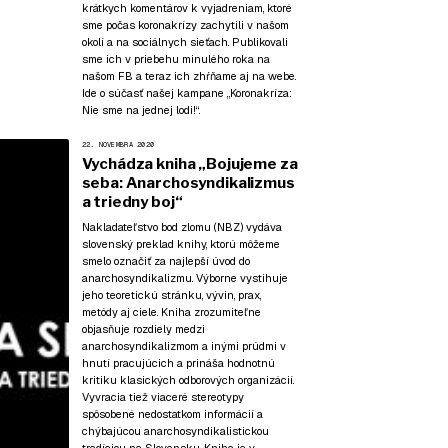
krátkych komentárov k vyjadreniam, ktoré
sme počas koronakrízy zachytili v našom
okolí a na sociálnych sieťach. Publikovali
sme ich v priebehu minulého roka na
našom FB a teraz ich zhŕňame aj na webe.
Ide o súčasť našej kampane
„Koronakríza:
Nie sme na jednej lodi!“
.
22. NOVEMBRA 2020
Vychádza kniha „Bojujeme za
seba: Anarchosyndikalizmus
a triedny boj“
Nakladateľstvo bod zlomu (NBZ) vydáva
slovenský preklad knihy, ktorú môžeme
smelo označiť za najlepší úvod do
anarchosyndikalizmu. Výborne vystihuje
jeho teoretickú stránku, vývin, prax,
metódy aj ciele. Kniha zrozumiteľne
objasňuje rozdiely medzi
anarchosyndikalizmom a inými prúdmi v
hnutí pracujúcich a prináša hodnotnú
kritiku klasických odborových organizácií.
Vyvracia tiež viaceré stereotypy
spôsobené nedostatkom informácií a
chýbajúcou anarchosyndikalistickou