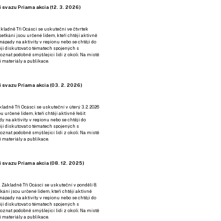
 svazu Priama akcia (12. 3. 2026)
kladně Tři Ocásci se uskuteční ve čtvrtek
é setkání jsou určené lidem, kteří chtějí aktivně
 nápady na aktivity v regionu nebo se chtějí do
tějí diskutovat o tématech spojených s
nat podobně smýšlející lidi z okolí. Na místě
 materiály a publikace.
 svazu Priama akcia (03. 2. 2026)
ladně Tři Ocásci se uskuteční v úterý 3. 2. 2026
ou určené lidem, kteří chtějí aktivně řešit
y na aktivity v regionu nebo se chtějí do
tějí diskutovat o tématech spojených s
nat podobně smýšlející lidi z okolí. Na místě
 materiály a publikace.
 svazu Priama akcia (08. 12. 2025)
 Základně Tři Ocásci se uskuteční v ponděli 8.
etkání jsou určené lidem, kteří chtějí aktivně
 nápady na aktivity v regionu nebo se chtějí do
tějí diskutovat o tématech spojených s
nat podobně smýšlející lidi z okolí. Na místě
 materiály a publikace.