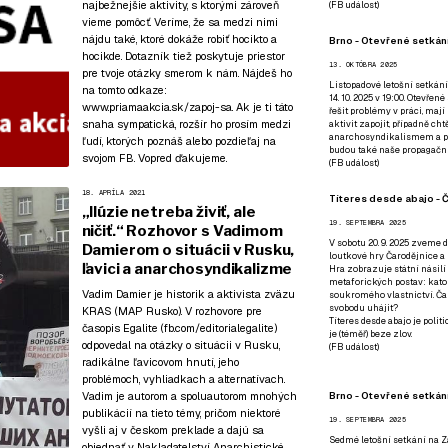
najbežnejšie aktivity, s ktorými zároveň
(
FB událost
)
vieme pomôcť. Veríme, že sa medzi nimi
nájdu také, ktoré dokáže robiť hocikto a
Brno - Otevřené setkání
hocikde. Dotazník tiež poskytuje priestor
13. OKTÓBRA 2025
pre tvoje otázky smerom k nám. Nájdeš ho
Listopadové letošní setkání
na tomto odkaze:
14. 10. 2025 v 19:00. Otevřen
www.priamaakcia.sk/zapoj-sa
. Ak je ti táto
řešit problémy v práci, mají
snaha sympatická, rozšír ho prosím medzi
aktivit zapojit, případně ch
anarchosyndikalismem a poz
ľudí, ktorých poznáš alebo pozdieľaj na
budou také naše propagační
svojom FB. Vopred ďakujeme.
(
FB událost
)
18. APRÍLA 2021
Títeres desde abajo - Č
„Ilúzie netreba živiť, ale
19. SEPTEMBRA 2025
ničiť.“ Rozhovor s Vadimom
V sobotu 20. 9. 2025 zveme d
Damierom o situácii v Rusku,
loutkové hry Čarodějnice a 
ľavici a anarchosyndikalizme
Hra zobrazuje státní násilí
metaforických postav: katol
Vadim Damier je historik a aktivista zväzu
soukromého vlastnictví. Čar
svobodu uhájit?
KRAS (MAP Rusko). V rozhovore pre
Títeres desde abajo je poli
časopis Egalite (fb.com/editorialegalite)
je (téměř) beze zlov.
odpovedal na otázky o situácii v Rusku,
(
FB událost
)
radikálne ľavicovom hnutí, jeho
problémoch, vyhliadkach a alternatívach.
Brno - Otevřené setkán
Vadim je autorom a spoluautorom mnohých
publikácií na tieto témy, pričom niektoré
19. SEPTEMBRA 2025
vyšli aj v českom preklade a dajú sa
Sedmé letošní setkání na Z
objednať v
Nakladatelství Anarchistické