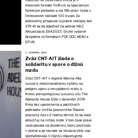
tradíciou na Slovensku. Kniha je v
šikovnom formáte 11x18 cm so špeciálnym
farebným prebalom a má 198 strán. Vyšla v
limitovanom náklade 100 kusov. Za
dobrovoľný príspevok (výrobné náklady boli
3,79 €) sa dá objednať na adrese NBZ.
Aktualizácia 29.4.2023:
Druhé vydanie
bezplatne vo formátoch
PDF
,
DOC
,
MOBI
a
EPUB
.
3. NOVEMBRA 2020
Zväz CNT-AIT žiada o
solidaritu v spore o dlžnú
mzdu
Zväz CNT-AIT v regióne Marina Alta
vyzval k medzinárodnému týždňu na
podporu sporu o nevyplatenú mzdu s
firmou prenajímajúcou luxusnú vilu The
Adelante House. Ešte v decembri 2019
firma bez upozornenia a patričných
podkladov znížila pracovníčke Roxane
pracovný čas o 2 hodiny denne, čo sa malo
odraziť aj na nižšej mzde. V tom čase práve
nastupovala na dovolenku, ktorú prežívala
v strese a po návrate sa situácia ešte viac
skomplikovala. V článku objasňujeme