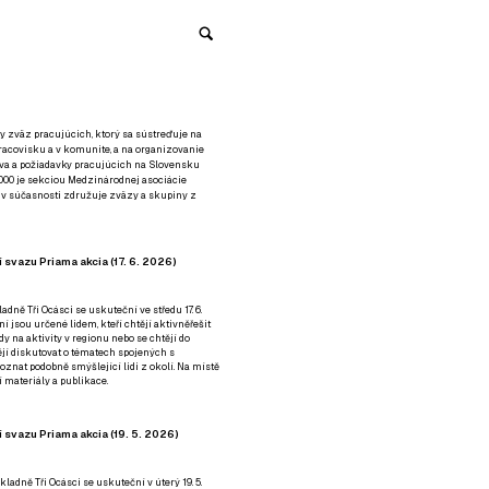
y zväz pracujúcich, ktorý sa sústreďuje na
racovisku a v komunite, a na organizovanie
áva a požiadavky pracujúcich na Slovensku
2000 je sekciou Medzinárodnej asociácie
á v súčasnosti združuje zväzy a skupiny z
 svazu Priama akcia (17. 6. 2026)
adně Tři Ocásci se uskuteční ve středu 17. 6.
ní jsou určené lidem, kteří chtějí aktivněřešit
y na aktivity v regionu nebo se chtějí do
tějí diskutovat o tématech spojených s
nat podobně smýšlející lidi z okolí. Na místě
 materiály a publikace.
 svazu Priama akcia (19. 5. 2026)
ladně Tři Ocásci se uskuteční v úterý 19. 5.