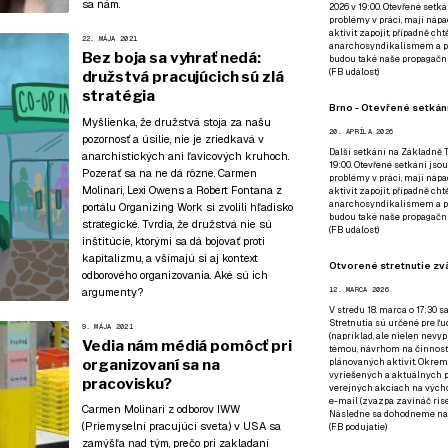
sa nám
.
2026 v 19:00. Otevřené setká
problémy v práci, mají nápad
aktivit zapojit, případně ch
22. MÁJA 2021
anarchosyndikalismem a poz
Bez boja sa vyhrať nedá:
budou také naše propagační
(
FB událost
)
družstvá pracujúcich sú zlá
stratégia
Brno - Otevřené setkání
Myšlienka, že družstvá stoja za našu
20. APRÍLA 2026
pozornosť a úsilie, nie je zriedkavá v
Další setkání na Základně Tř
anarchistických ani ľavicových kruhoch.
19:00. Otevřené setkání jsou
Pozerať sa na ne dá rôzne. Carmen
problémy v práci, mají nápad
Molinari, Lexi Owens a Robert Fontana z
aktivit zapojit, případně ch
anarchosyndikalismem a poz
portálu Organizing Work si zvolili hľadisko
budou také naše propagační
strategické. Tvrdia, že družstvá nie sú
(
FB událost
)
inštitúcie, ktorými sa dá bojovať proti
kapitalizmu, a všímajú si aj kontext
Otvorené stretnutie zvä
odborového organizovania. Aké sú ich
argumenty?
12. MARCA 2026
V stredu 18. marca o 17:30 s
Stretnutia sú určené pre ľud
9. MÁJA 2021
(napríklad, ale nielen nevy
Vedia nám médiá pomôcť pri
témou, návrhom na činnosť 
organizovaní sa na
plánovaných aktivít. Okrem
vyriešených a aktuálnych p
pracovisku?
verejných akciach na výcho
e-mail (zvazpa zavináč rise
Carmen Molinari z odborov IWW
Následne sa dohodneme na p
(Priemyselní pracujúci sveta) v USA sa
(
FB podujatie
)
zamýšľa nad tým, prečo pri zakladaní