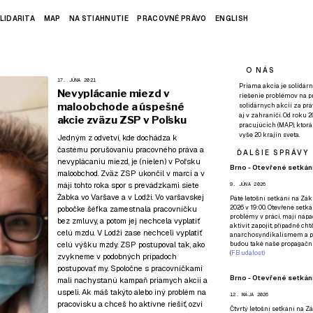
LIDARITA
MAP
NA STIAHNUTIE
PRACOVNÉ PRÁVO
ENGLISH
O NÁS
17. JÚNA 2021
Priama akcia je solidárn
Nevyplácanie miezd v
riešenie problémov na p
maloobchode a úspešné
solidárnych akcií za pr
aj v zahraničí. Od roku 
akcie zväzu ZSP v Poľsku
pracujúcich (MAP), ktor
vyše 20 krajín sveta.
Jedným z odvetví, kde dochádza k
častému porušovaniu pracovného práva a
ĎALŠIE SPRÁVY
nevyplácaniu miezd, je (nielen) v Poľsku
Brno - Otevřené setkání
maloobchod. Zväz ZSP ukončil v marci a v
máji tohto roka spor s prevádzkami siete
9. JÚNA 2026
Żabka vo Varšave a v Lodži. Vo varšavskej
Páté
letošní setkání na Zákl
2026 v 19:00. Otevřené setká
pobočke šéfka zamestnala pracovníčku
problémy v práci, mají nápad
bez zmluvy, a potom jej nechcela vyplatiť
aktivit zapojit, případně ch
celú mzdu. V Lodži zase nechceli vyplatiť
anarchosyndikalismem a poz
celú výšku mzdy. ZSP postupoval tak, ako
budou také naše propagační
(
FB událost
)
zvykneme v podobných prípadoch
postupovať my. Spoločne s pracovníčkami
Brno - Otevřené setkání
mali nachystanú kampaň priamych akcií a
uspeli. Ak máš takýto alebo iný problém na
12. MÁJA 2026
pracovisku a chceš ho aktívne riešiť,
ozvi
Čtvrtý
letošní setkání na Zák