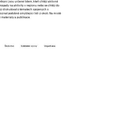
setkání jsou určené lidem, kteří chtějí aktivně
 nápady na aktivity v regionu nebo se chtějí do
tějí diskutovat o tématech spojených s
nat podobně smýšlející lidi z okolí. Na místě
 materiály a publikace.
Školstvo
Solidárne výzvy
VegaNana