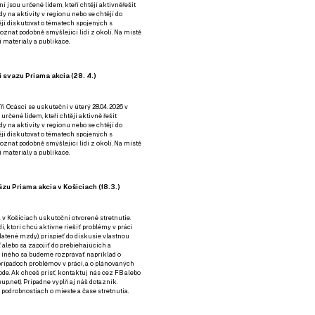
ní jsou určené lidem, kteří chtějí aktivněřešit
y na aktivity v regionu nebo se chtějí do
tějí diskutovat o tématech spojených s
nat podobně smýšlející lidi z okolí. Na místě
 materiály a publikace.
 svazu Priama akcia (28. 4.)
i Ocásci se uskuteční v úterý 28.04. 2026 v
 určené lidem, kteří chtějí aktivně řešit
y na aktivity v regionu nebo se chtějí do
tějí diskutovat o tématech spojených s
nat podobně smýšlející lidi z okolí. Na místě
 materiály a publikace.
zu Priama akcia v Košiciach (18.3.)
a v Košiciach uskutoční otvorené stretnutie.
í, ktorí chcú aktívne riešiť problémy v práci
platené mzdy), prispieť do diskusie vlastnou
alebo sa zapojiť do prebiehajúcich a
 iného sa budeme rozprávať napríklad o
rípadoch problémov v práci, a o plánovaných
de. Ak chceš prísť, kontaktuj nás cez
FB
alebo
up.net). Prípadne
vyplň aj náš dotazník
.
odrobnostiach o mieste a čase stretnutia.