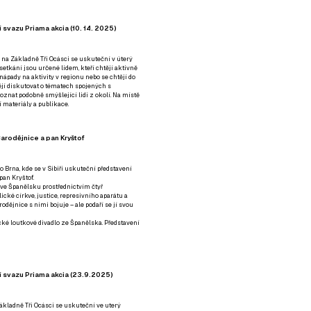
 svazu Priama akcia (10. 14. 2025)
 na Základně Tři Ocásci se uskuteční v úterý
é setkání jsou určené lidem, kteří chtějí aktivně
 nápady na aktivity v regionu nebo se chtějí do
tějí diskutovat o tématech spojených s
nat podobně smýšlející lidi z okolí. Na místě
 materiály a publikace.
arodějnice a pan Kryštof
o Brna, kde se v Sibiři uskuteční představení
pan Kryštof.
 ve Španělsku prostřednictvím čtyř
ické církve, justice, represivního aparátu a
odějnice s nimi bojuje – ale podaří se jí svou
tické loutkové divadlo ze Španělska. Představení
í svazu Priama akcia (23.9.2025)
ákladně Tři Ocásci se uskuteční ve uterý