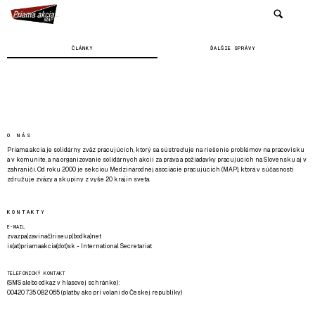
ČLÁNKY
ĎALŠIE SPRÁVY
O NÁS
Priama akcia je solidárny zväz pracujúcich, ktorý sa sústreďuje na riešenie problémov na pracovisku
a v komunite, a na organizovanie solidárnych akcií za práva a požiadavky pracujúcich na Slovensku aj v
zahraničí. Od roku 2000 je sekciou Medzinárodnej asociácie pracujúcich (MAP), ktorá v súčasnosti
združuje zväzy a skupiny z vyše 20 krajín sveta.
KONTAKTY
E-MAIL
zvazpa(zavináč)riseup(bodka)net
is(at)priamaakcia(dot)sk - International Secretariat
TELEFONICKÝ KONTAKT
(SMS alebo odkaz v hlasovej schránke):
00420 735 082 065 (platby ako pri volaní do Českej republiky)