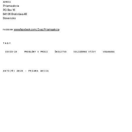
ADRESA
Priama akcia
P.O. Box 16
841 06 Bratislava 48
Slovensko
www.facebook.com/Zvaz.Priama.akcia
FACEBOOK
TAGY
COVID-19
PROBLÉMY V PRÁCI
ŠKOLSTVO
SOLIDÁRNE VÝZVY
VEGANANA
ANTI(©) 2024 -
PRIAMA AKCIA