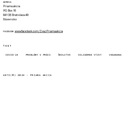
ADRESA
Priama akcia
P.O. Box 16
841 06 Bratislava 48
Slovensko
www.facebook.com/Zvaz.Priama.akcia
FACEBOOK
TAGY
COVID-19
PROBLÉMY V PRÁCI
ŠKOLSTVO
SOLIDÁRNE VÝZVY
VEGANANA
ANTI(©) 2024 -
PRIAMA AKCIA