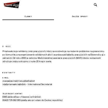
ČLÁNKY
ĎALŠIE SPRÁVY
O NÁS
Priama akcia je solidárny zväz pracujúcich, ktorý sa sústreďuje na riešenie problémov na pracovisku
a v komunite, a na organizovanie solidárnych akcií za práva a požiadavky pracujúcich na Slovensku aj v
zahraničí. Od roku 2000 je sekciou Medzinárodnej asociácie pracujúcich (MAP), ktorá v súčasnosti
združuje zväzy a skupiny z vyše 20 krajín sveta.
KONTAKTY
E-MAIL
zvazpa(zavináč)riseup(bodka)net
is(at)priamaakcia(dot)sk - International Secretariat
TELEFONICKÝ KONTAKT
(SMS alebo odkaz v hlasovej schránke):
00420 735 082 065 (platby ako pri volaní do Českej republiky)