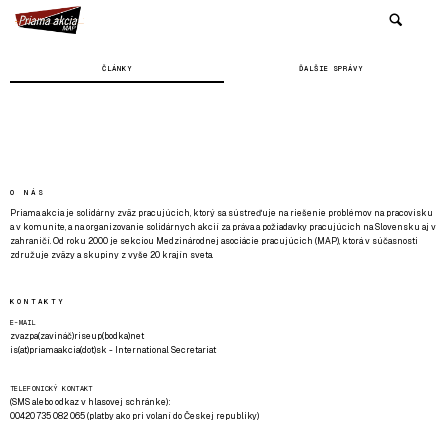
ČLÁNKY
ĎALŠIE SPRÁVY
O NÁS
Priama akcia je solidárny zväz pracujúcich, ktorý sa sústreďuje na riešenie problémov na pracovisku
a v komunite, a na organizovanie solidárnych akcií za práva a požiadavky pracujúcich na Slovensku aj v
zahraničí. Od roku 2000 je sekciou Medzinárodnej asociácie pracujúcich (MAP), ktorá v súčasnosti
združuje zväzy a skupiny z vyše 20 krajín sveta.
KONTAKTY
E-MAIL
zvazpa(zavináč)riseup(bodka)net
is(at)priamaakcia(dot)sk - International Secretariat
TELEFONICKÝ KONTAKT
(SMS alebo odkaz v hlasovej schránke):
00420 735 082 065 (platby ako pri volaní do Českej republiky)