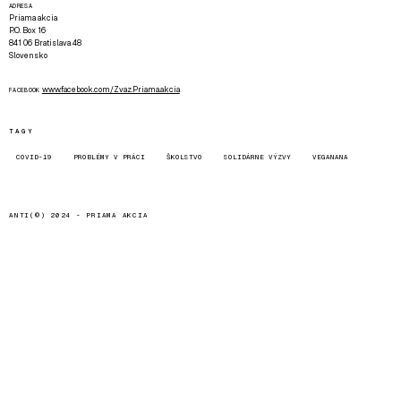
ADRESA
Priama akcia
P.O. Box 16
841 06 Bratislava 48
Slovensko
www.facebook.com/Zvaz.Priama.akcia
FACEBOOK
TAGY
COVID-19
PROBLÉMY V PRÁCI
ŠKOLSTVO
SOLIDÁRNE VÝZVY
VEGANANA
ANTI(©) 2024 -
PRIAMA AKCIA