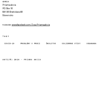
ADRESA
Priama akcia
P.O. Box 16
841 06 Bratislava 48
Slovensko
www.facebook.com/Zvaz.Priama.akcia
FACEBOOK
TAGY
COVID-19
PROBLÉMY V PRÁCI
ŠKOLSTVO
SOLIDÁRNE VÝZVY
VEGANANA
ANTI(©) 2024 -
PRIAMA AKCIA