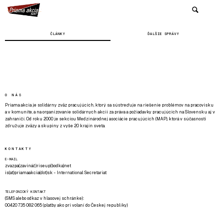
ČLÁNKY
ĎALŠIE SPRÁVY
O NÁS
Priama akcia je solidárny zväz pracujúcich, ktorý sa sústreďuje na riešenie problémov na pracovisku
a v komunite, a na organizovanie solidárnych akcií za práva a požiadavky pracujúcich na Slovensku aj v
zahraničí. Od roku 2000 je sekciou Medzinárodnej asociácie pracujúcich (MAP), ktorá v súčasnosti
združuje zväzy a skupiny z vyše 20 krajín sveta.
KONTAKTY
E-MAIL
zvazpa(zavináč)riseup(bodka)net
is(at)priamaakcia(dot)sk - International Secretariat
TELEFONICKÝ KONTAKT
(SMS alebo odkaz v hlasovej schránke):
00420 735 082 065 (platby ako pri volaní do Českej republiky)