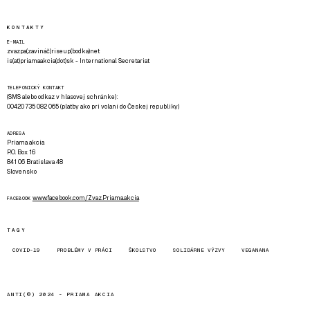
KONTAKTY
E-MAIL
zvazpa(zavináč)riseup(bodka)net
is(at)priamaakcia(dot)sk - International Secretariat
TELEFONICKÝ KONTAKT
(SMS alebo odkaz v hlasovej schránke):
00420 735 082 065 (platby ako pri volaní do Českej republiky)
ADRESA
Priama akcia
P.O. Box 16
841 06 Bratislava 48
Slovensko
www.facebook.com/Zvaz.Priama.akcia
FACEBOOK
TAGY
COVID-19
PROBLÉMY V PRÁCI
ŠKOLSTVO
SOLIDÁRNE VÝZVY
VEGANANA
ANTI(©) 2024 -
PRIAMA AKCIA