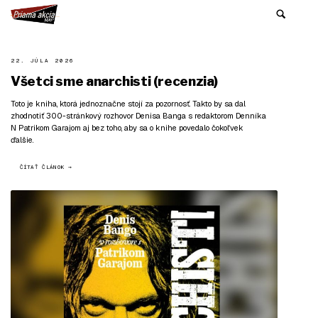
22. JÚLA 2026
Všetci sme anarchisti (recenzia)
Toto je kniha, ktorá jednoznačne stojí za pozornosť. Takto by sa dal
zhodnotiť 300-stránkový rozhovor Denisa Banga s redaktorom Denníka
N Patrikom Garajom aj bez toho, aby sa o knihe povedalo čokoľvek
ďalšie.
ČÍTAŤ ČLÁNOK →