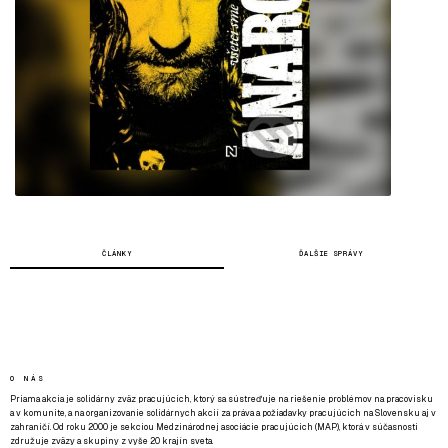
ČLÁNKY
ĎALŠIE SPRÁVY
O NÁS
Priama akcia je solidárny zväz pracujúcich, ktorý sa sústreďuje na riešenie problémov na pracovisku
a v komunite, a na organizovanie solidárnych akcií za práva a požiadavky pracujúcich na Slovensku aj v
zahraničí. Od roku 2000 je sekciou Medzinárodnej asociácie pracujúcich (MAP), ktorá v súčasnosti
združuje zväzy a skupiny z vyše 20 krajín sveta.