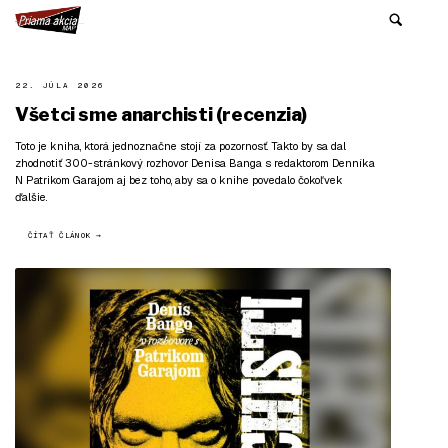
22. JÚLA 2026
Všetci sme anarchisti (recenzia)
Toto je kniha, ktorá jednoznačne stojí za pozornosť. Takto by sa dal
zhodnotiť 300-stránkový rozhovor Denisa Banga s redaktorom Denníka
N Patrikom Garajom aj bez toho, aby sa o knihe povedalo čokoľvek
ďalšie.
ČÍTAŤ ČLÁNOK →