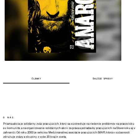
ČLÁNKY
ĎALŠIE SPRÁVY
O NÁS
Priama akcia je solidárny zväz pracujúcich, ktorý sa sústreďuje na riešenie problémov na pracovisku
a v komunite, a na organizovanie solidárnych akcií za práva a požiadavky pracujúcich na Slovensku aj v
zahraničí. Od roku 2000 je sekciou Medzinárodnej asociácie pracujúcich (MAP), ktorá v súčasnosti
združuje zväzy a skupiny z vyše 20 krajín sveta.