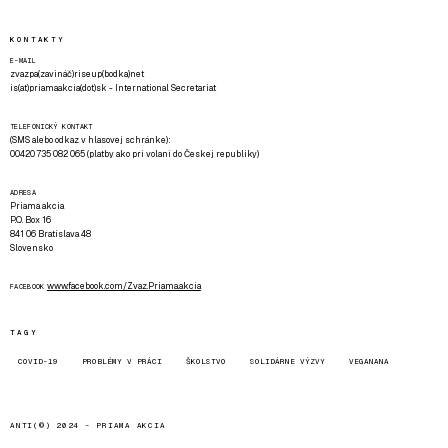
KONTAKTY
E-MAIL
zvazpa(zavináč)riseup(bodka)net
is(at)priamaakcia(dot)sk - International Secretariat
TELEFONICKÝ KONTAKT
(SMS alebo odkaz v hlasovej schránke):
00420 735 082 065 (platby ako pri volaní do Českej republiky)
ADRESA
Priama akcia
P.O. Box 16
841 06 Bratislava 48
Slovensko
www.facebook.com/Zvaz.Priama.akcia
FACEBOOK
TAGY
COVID-19
PROBLÉMY V PRÁCI
ŠKOLSTVO
SOLIDÁRNE VÝZVY
VEGANANA
ANTI(©) 2024 -
PRIAMA AKCIA