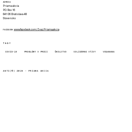
ADRESA
Priama akcia
P.O. Box 16
841 06 Bratislava 48
Slovensko
www.facebook.com/Zvaz.Priama.akcia
FACEBOOK
TAGY
COVID-19
PROBLÉMY V PRÁCI
ŠKOLSTVO
SOLIDÁRNE VÝZVY
VEGANANA
ANTI(©) 2024 -
PRIAMA AKCIA