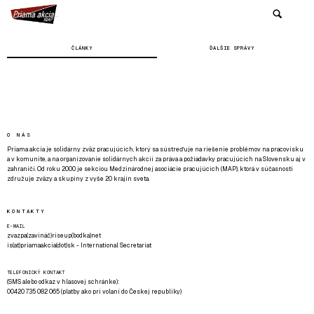
ČLÁNKY
ĎALŠIE SPRÁVY
O NÁS
Priama akcia je solidárny zväz pracujúcich, ktorý sa sústreďuje na riešenie problémov na pracovisku
a v komunite, a na organizovanie solidárnych akcií za práva a požiadavky pracujúcich na Slovensku aj v
zahraničí. Od roku 2000 je sekciou Medzinárodnej asociácie pracujúcich (MAP), ktorá v súčasnosti
združuje zväzy a skupiny z vyše 20 krajín sveta.
KONTAKTY
E-MAIL
zvazpa(zavináč)riseup(bodka)net
is(at)priamaakcia(dot)sk - International Secretariat
TELEFONICKÝ KONTAKT
(SMS alebo odkaz v hlasovej schránke):
00420 735 082 065 (platby ako pri volaní do Českej republiky)