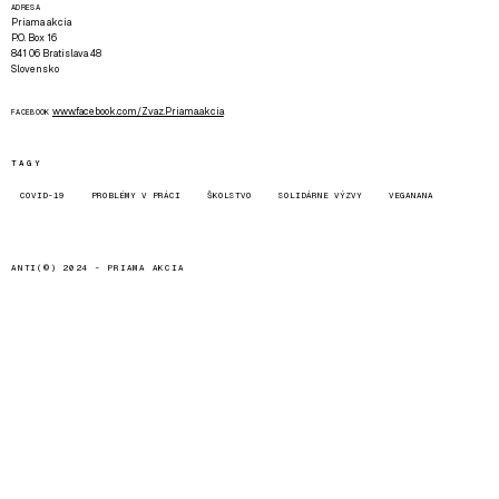
ADRESA
Priama akcia
P.O. Box 16
841 06 Bratislava 48
Slovensko
www.facebook.com/Zvaz.Priama.akcia
FACEBOOK
TAGY
COVID-19
PROBLÉMY V PRÁCI
ŠKOLSTVO
SOLIDÁRNE VÝZVY
VEGANANA
ANTI(©) 2024 -
PRIAMA AKCIA