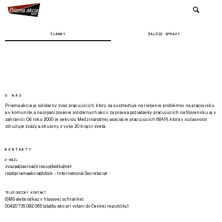
ČLÁNKY
ĎALŠIE SPRÁVY
O NÁS
Priama akcia je solidárny zväz pracujúcich, ktorý sa sústreďuje na riešenie problémov na pracovisku
a v komunite, a na organizovanie solidárnych akcií za práva a požiadavky pracujúcich na Slovensku aj v
zahraničí. Od roku 2000 je sekciou Medzinárodnej asociácie pracujúcich (MAP), ktorá v súčasnosti
združuje zväzy a skupiny z vyše 20 krajín sveta.
KONTAKTY
E-MAIL
zvazpa(zavináč)riseup(bodka)net
is(at)priamaakcia(dot)sk - International Secretariat
TELEFONICKÝ KONTAKT
(SMS alebo odkaz v hlasovej schránke):
00420 735 082 065 (platby ako pri volaní do Českej republiky)