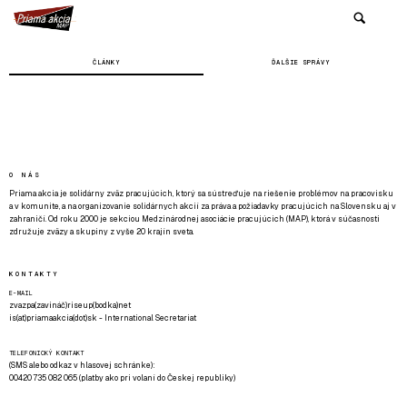
ČLÁNKY
ĎALŠIE SPRÁVY
O NÁS
Priama akcia je solidárny zväz pracujúcich, ktorý sa sústreďuje na riešenie problémov na pracovisku
a v komunite, a na organizovanie solidárnych akcií za práva a požiadavky pracujúcich na Slovensku aj v
zahraničí. Od roku 2000 je sekciou Medzinárodnej asociácie pracujúcich (MAP), ktorá v súčasnosti
združuje zväzy a skupiny z vyše 20 krajín sveta.
KONTAKTY
E-MAIL
zvazpa(zavináč)riseup(bodka)net
is(at)priamaakcia(dot)sk - International Secretariat
TELEFONICKÝ KONTAKT
(SMS alebo odkaz v hlasovej schránke):
00420 735 082 065 (platby ako pri volaní do Českej republiky)