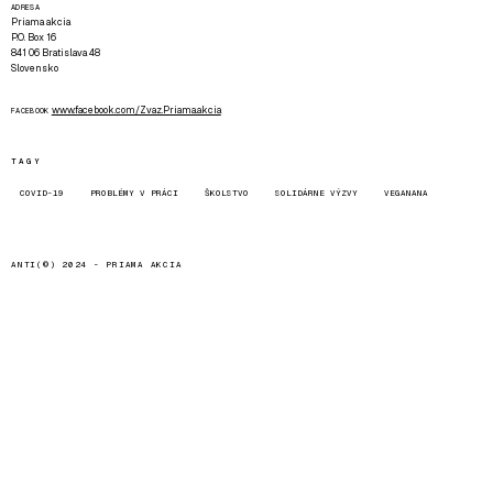
ADRESA
Priama akcia
P.O. Box 16
841 06 Bratislava 48
Slovensko
www.facebook.com/Zvaz.Priama.akcia
FACEBOOK
TAGY
COVID-19
PROBLÉMY V PRÁCI
ŠKOLSTVO
SOLIDÁRNE VÝZVY
VEGANANA
ANTI(©) 2024 -
PRIAMA AKCIA