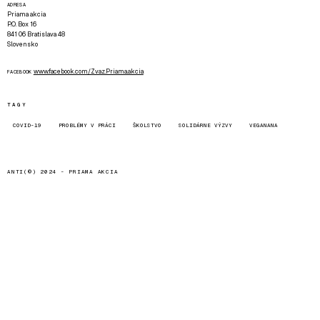
ADRESA
Priama akcia
P.O. Box 16
841 06 Bratislava 48
Slovensko
www.facebook.com/Zvaz.Priama.akcia
FACEBOOK
TAGY
COVID-19
PROBLÉMY V PRÁCI
ŠKOLSTVO
SOLIDÁRNE VÝZVY
VEGANANA
ANTI(©) 2024 -
PRIAMA AKCIA