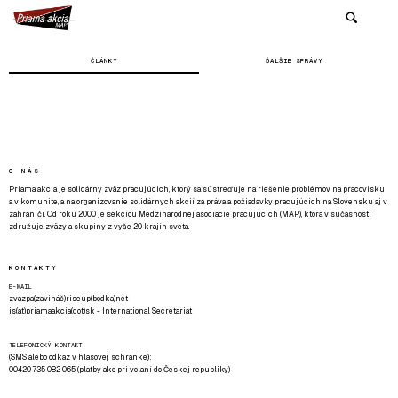
ČLÁNKY
ĎALŠIE SPRÁVY
O NÁS
Priama akcia je solidárny zväz pracujúcich, ktorý sa sústreďuje na riešenie problémov na pracovisku
a v komunite, a na organizovanie solidárnych akcií za práva a požiadavky pracujúcich na Slovensku aj v
zahraničí. Od roku 2000 je sekciou Medzinárodnej asociácie pracujúcich (MAP), ktorá v súčasnosti
združuje zväzy a skupiny z vyše 20 krajín sveta.
KONTAKTY
E-MAIL
zvazpa(zavináč)riseup(bodka)net
is(at)priamaakcia(dot)sk - International Secretariat
TELEFONICKÝ KONTAKT
(SMS alebo odkaz v hlasovej schránke):
00420 735 082 065 (platby ako pri volaní do Českej republiky)