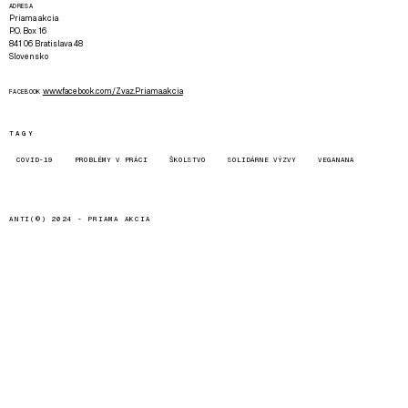
ADRESA
Priama akcia
P.O. Box 16
841 06 Bratislava 48
Slovensko
www.facebook.com/Zvaz.Priama.akcia
FACEBOOK
TAGY
COVID-19
PROBLÉMY V PRÁCI
ŠKOLSTVO
SOLIDÁRNE VÝZVY
VEGANANA
ANTI(©) 2024 -
PRIAMA AKCIA