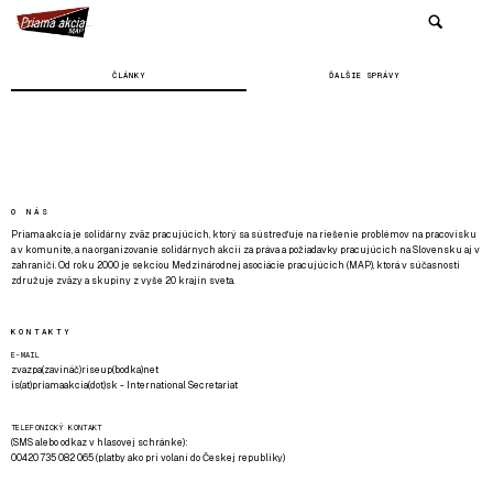
ČLÁNKY
ĎALŠIE SPRÁVY
O NÁS
Priama akcia je solidárny zväz pracujúcich, ktorý sa sústreďuje na riešenie problémov na pracovisku
a v komunite, a na organizovanie solidárnych akcií za práva a požiadavky pracujúcich na Slovensku aj v
zahraničí. Od roku 2000 je sekciou Medzinárodnej asociácie pracujúcich (MAP), ktorá v súčasnosti
združuje zväzy a skupiny z vyše 20 krajín sveta.
KONTAKTY
E-MAIL
zvazpa(zavináč)riseup(bodka)net
is(at)priamaakcia(dot)sk - International Secretariat
TELEFONICKÝ KONTAKT
(SMS alebo odkaz v hlasovej schránke):
00420 735 082 065 (platby ako pri volaní do Českej republiky)