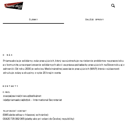
ČLÁNKY
ĎALŠIE SPRÁVY
O NÁS
Priama akcia je solidárny zväz pracujúcich, ktorý sa sústreďuje na riešenie problémov na pracovisku
a v komunite, a na organizovanie solidárnych akcií za práva a požiadavky pracujúcich na Slovensku aj v
zahraničí. Od roku 2000 je sekciou Medzinárodnej asociácie pracujúcich (MAP), ktorá v súčasnosti
združuje zväzy a skupiny z vyše 20 krajín sveta.
KONTAKTY
E-MAIL
zvazpa(zavináč)riseup(bodka)net
is(at)priamaakcia(dot)sk - International Secretariat
TELEFONICKÝ KONTAKT
(SMS alebo odkaz v hlasovej schránke):
00420 735 082 065 (platby ako pri volaní do Českej republiky)