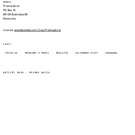
ADRESA
Priama akcia
P.O. Box 16
841 06 Bratislava 48
Slovensko
www.facebook.com/Zvaz.Priama.akcia
FACEBOOK
TAGY
COVID-19
PROBLÉMY V PRÁCI
ŠKOLSTVO
SOLIDÁRNE VÝZVY
VEGANANA
ANTI(©) 2024 -
PRIAMA AKCIA