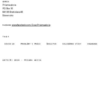
ADRESA
Priama akcia
P.O. Box 16
841 06 Bratislava 48
Slovensko
www.facebook.com/Zvaz.Priama.akcia
FACEBOOK
TAGY
COVID-19
PROBLÉMY V PRÁCI
ŠKOLSTVO
SOLIDÁRNE VÝZVY
VEGANANA
ANTI(©) 2024 -
PRIAMA AKCIA