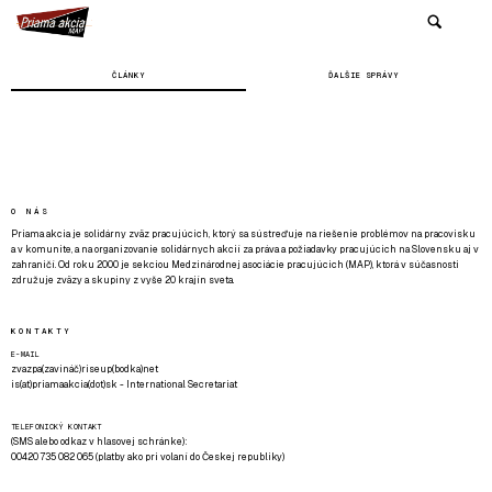
ČLÁNKY
ĎALŠIE SPRÁVY
O NÁS
Priama akcia je solidárny zväz pracujúcich, ktorý sa sústreďuje na riešenie problémov na pracovisku
a v komunite, a na organizovanie solidárnych akcií za práva a požiadavky pracujúcich na Slovensku aj v
zahraničí. Od roku 2000 je sekciou Medzinárodnej asociácie pracujúcich (MAP), ktorá v súčasnosti
združuje zväzy a skupiny z vyše 20 krajín sveta.
KONTAKTY
E-MAIL
zvazpa(zavináč)riseup(bodka)net
is(at)priamaakcia(dot)sk - International Secretariat
TELEFONICKÝ KONTAKT
(SMS alebo odkaz v hlasovej schránke):
00420 735 082 065 (platby ako pri volaní do Českej republiky)