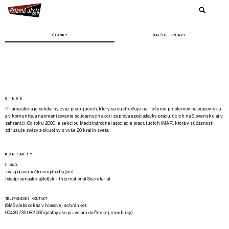
ČLÁNKY
ĎALŠIE SPRÁVY
O NÁS
Priama akcia je solidárny zväz pracujúcich, ktorý sa sústreďuje na riešenie problémov na pracovisku
a v komunite, a na organizovanie solidárnych akcií za práva a požiadavky pracujúcich na Slovensku aj v
zahraničí. Od roku 2000 je sekciou Medzinárodnej asociácie pracujúcich (MAP), ktorá v súčasnosti
združuje zväzy a skupiny z vyše 20 krajín sveta.
KONTAKTY
E-MAIL
zvazpa(zavináč)riseup(bodka)net
is(at)priamaakcia(dot)sk - International Secretariat
TELEFONICKÝ KONTAKT
(SMS alebo odkaz v hlasovej schránke):
00420 735 082 065 (platby ako pri volaní do Českej republiky)