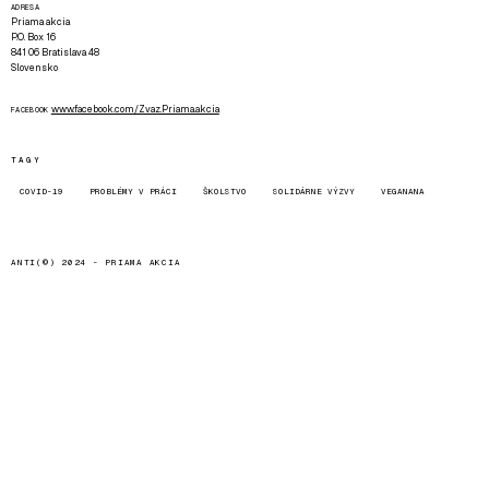
ADRESA
Priama akcia
P.O. Box 16
841 06 Bratislava 48
Slovensko
www.facebook.com/Zvaz.Priama.akcia
FACEBOOK
TAGY
COVID-19
PROBLÉMY V PRÁCI
ŠKOLSTVO
SOLIDÁRNE VÝZVY
VEGANANA
ANTI(©) 2024 -
PRIAMA AKCIA