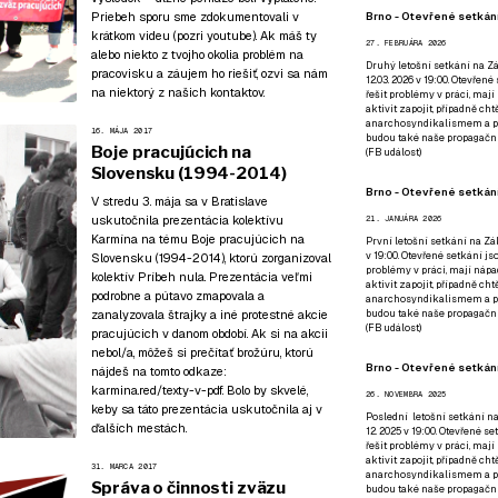
Brno - Otevřené setkání
Priebeh sporu sme zdokumentovali v
krátkom videu (pozri
youtube
). Ak máš ty
27. FEBRUÁRA 2026
alebo niekto z tvojho okolia problém na
Druhý letošní setkání na Zá
pracovisku a záujem ho riešiť,
ozvi sa nám
12.03. 2026 v 19:00. Otevřen
na niektorý z našich kontaktov
.
řešit problémy v práci, mají
aktivit zapojit, případně ch
anarchosyndikalismem a poz
16. MÁJA 2017
budou také naše propagační
Boje pracujúcich na
(
FB událost
)
Slovensku (1994-2014)
Brno - Otevřené setkání
V stredu 3. mája sa v Bratislave
uskutočnila prezentácia kolektívu
21. JANUÁRA 2026
Karmína na tému Boje pracujúcich na
První letošní setkání na Zák
v 19:00. Otevřené setkání js
Slovensku (1994-2014), ktorú zorganizoval
problémy v práci, mají nápad
kolektív
Príbeh nula
. Prezentácia veľmi
aktivit zapojit, případně ch
podrobne a pútavo zmapovala a
anarchosyndikalismem a poz
budou také naše propagační
zanalyzovala štrajky a iné protestné akcie
(
FB událost
)
pracujúcich v danom období. Ak si na akcii
nebol/a, môžeš si prečítať brožúru, ktorú
Brno - Otevřené setkání
nájdeš na tomto odkaze:
karmina.red/texty-v-pdf
. Bolo by skvelé,
26. NOVEMBRA 2025
keby sa táto prezentácia uskutočnila aj v
Poslední letošní setkání na
ďalších mestách.
12. 2025 v 19:00. Otevřené s
řešit problémy v práci, mají
aktivit zapojit, případně ch
31. MARCA 2017
anarchosyndikalismem a poz
Správa o činnosti zväzu
budou také naše propagační