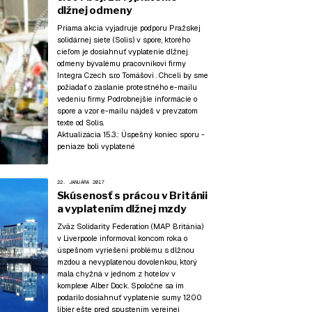
dlžnej odmeny
Priama akcia vyjadruje podporu Pražskej
solidárnej siete (Solis) v spore, ktorého
cieľom je dosiahnuť vyplatenie dlžnej
odmeny bývalému pracovníkovi firmy
Integra Czech s.r.o Tomášovi . Chceli by sme
požiadať o zaslanie protestného e-mailu
vedeniu firmy. Podrobnejšie informácie o
spore a vzor e-mailu nájdeš v prevzatom
texte od Solis.
Aktualizácia 15.3.:
Úspešný koniec sporu -
peniaze boli vyplatené
22. JANUÁRA 2017
Skúsenosť s prácou v Británii
a vyplatením dlžnej mzdy
Zväz Solidarity Federation (MAP Británia)
v Liverpoole informoval koncom roka o
úspešnom vyriešení problému s dlžnou
mzdou a nevyplatenou dovolenkou, ktorý
mala chyžná v jednom z hotelov v
komplexe Alber Dock. Spoločne sa im
podarilo dosiahnuť vyplatenie sumy 1200
libier ešte pred spustením verejnej