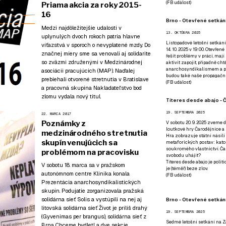
(
FB událost
)
Priama akcia za roky 2015-
16
Brno - Otevřené setkání
Medzi najdôležitejšie udalosti v
13. OKTÓBRA 2025
uplynulých dvoch rokoch patria hlavne
Listopadové letošní setkání
víťazstvá v sporoch o nevyplatené mzdy. Do
14. 10. 2025 v 19:00. Otevřen
značnej miery sme sa venovali aj solidarite
řešit problémy v práci, mají
so zväzmi združenými v Medzinárodnej
aktivit zapojit, případně ch
anarchosyndikalismem a poz
asociácii pracujúcich (MAP). Naďalej
budou také naše propagační
prebiehali otvorené stretnutia v Bratislave
(
FB událost
)
a pracovná skupina Nakladateľstvo bod
zlomu vydala nový titul.
Títeres desde abajo - Č
19. SEPTEMBRA 2025
22. MARCA 2017
Poznámky z
V sobotu 20. 9. 2025 zveme d
loutkové hry Čarodějnice a 
medzinárodného stretnutia
Hra zobrazuje státní násilí
skupín venujúcich sa
metaforických postav: katol
soukromého vlastnictví. Čar
problémom na pracovisku
svobodu uhájit?
Títeres desde abajo je poli
V sobotu 18. marca sa v pražskom
je (téměř) beze zlov.
autonómnom centre Klinika konala
(
FB událost
)
Prezentácia anarchosyndikalistických
skupín. Podujatie zorganizovala pražská
solidárna sieť Solis a vystúpili na nej aj
Brno - Otevřené setkán
litovská solidárna sieť Život je príliš drahý
19. SEPTEMBRA 2025
(Gyvenimas per brangus), solidárna sieť z
Sedmé letošní setkání na Z
Brna Chceme bydlet! a dve sekcie