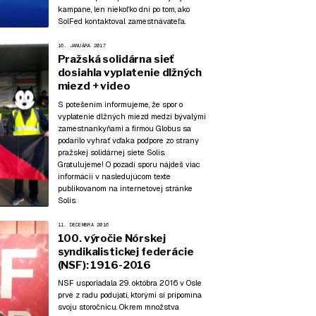
kampane, len niekoľko dní po tom, ako
SolFed kontaktoval zamestnávateľa.
16. JANUÁRA 2017
Pražská solidárna sieť
dosiahla vyplatenie dlžných
miezd + video
S potešením informujeme, že spor o
vyplatenie dlžných miezd medzi bývalými
zamestnankyňami a firmou Globus sa
podarilo vyhrať vďaka podpore zo strany
pražskej solidárnej siete Solis.
Gratulujeme! O pozadí sporu nájdeš viac
informácií v nasledujúcom texte
publikovanom na internetovej stránke
Solis.
11. DECEMBRA 2016
100. výročie Nórskej
syndikalistickej federácie
(NSF): 1916-2016
NSF usporiadala 29. októbra 2016 v Osle
prvé z radu podujatí, ktorými si pripomína
svoju storočnicu. Okrem množstva