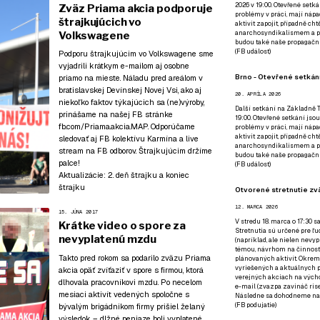
2026 v 19:00. Otevřené setká
Zväz Priama akcia podporuje
problémy v práci, mají nápad
štrajkujúcich vo
aktivit zapojit, případně ch
anarchosyndikalismem a poz
Volkswagene
budou také naše propagační
(
FB událost
)
Podporu štrajkujúcim vo Volkswagene sme
vyjadrili krátkym e-mailom aj osobne
Brno - Otevřené setkání
priamo na mieste. Náladu pred areálom v
bratislavskej Devínskej Novej Vsi, ako aj
20. APRÍLA 2026
niekoľko faktov týkajúcich sa (ne)výroby,
Další setkání na Základně Tř
prinášame na našej FB stránke
19:00. Otevřené setkání jsou
fb.com/Priama.akcia.MAP
. Odporúčame
problémy v práci, mají nápad
aktivit zapojit, případně ch
sledovať aj
FB kolektívu Karmína
a live
anarchosyndikalismem a poz
stream
na FB odborov
. Štrajkujúcim držíme
budou také naše propagační
palce!
(
FB událost
)
Aktualizácie:
2. deň štrajku a koniec
štrajku
Otvorené stretnutie zvä
12. MARCA 2026
15. JÚNA 2017
V stredu 18. marca o 17:30 s
Krátke video o spore za
Stretnutia sú určené pre ľud
nevyplatenú mzdu
(napríklad, ale nielen nevy
témou, návrhom na činnosť 
Takto pred rokom sa podarilo zväzu Priama
plánovaných aktivít. Okrem
vyriešených a aktuálnych p
akcia opäť
zvíťaziť v spore s firmou, ktorá
verejných akciach na výcho
dlhovala pracovníkovi mzdu
. Po necelom
e-mail (zvazpa zavináč rise
mesiaci aktivít vedených spoločne s
Následne sa dohodneme na p
(
FB podujatie
)
bývalým brigádnikom firmy prišiel želaný
výsledok – dlžné peniaze boli vyplatené.