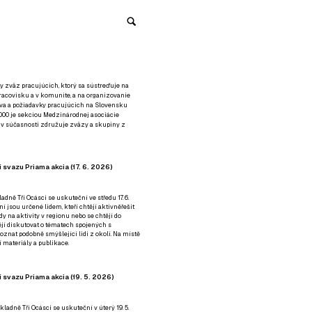
y zväz pracujúcich, ktorý sa sústreďuje na
racovisku a v komunite, a na organizovanie
áva a požiadavky pracujúcich na Slovensku
2000 je sekciou Medzinárodnej asociácie
á v súčasnosti združuje zväzy a skupiny z
 svazu Priama akcia (17. 6. 2026)
adně Tři Ocásci se uskuteční ve středu 17. 6.
ní jsou určené lidem, kteří chtějí aktivněřešit
y na aktivity v regionu nebo se chtějí do
tějí diskutovat o tématech spojených s
nat podobně smýšlející lidi z okolí. Na místě
 materiály a publikace.
 svazu Priama akcia (19. 5. 2026)
ladně Tři Ocásci se uskuteční v úterý 19. 5.