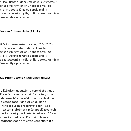
ní jsou určené lidem, kteří chtějí aktivněřešit
y na aktivity v regionu nebo se chtějí do
tějí diskutovat o tématech spojených s
nat podobně smýšlející lidi z okolí. Na místě
 materiály a publikace.
 svazu Priama akcia (28. 4.)
i Ocásci se uskuteční v úterý 28.04. 2026 v
 určené lidem, kteří chtějí aktivně řešit
y na aktivity v regionu nebo se chtějí do
tějí diskutovat o tématech spojených s
nat podobně smýšlející lidi z okolí. Na místě
 materiály a publikace.
zu Priama akcia v Košiciach (18.3.)
a v Košiciach uskutoční otvorené stretnutie.
í, ktorí chcú aktívne riešiť problémy v práci
platené mzdy), prispieť do diskusie vlastnou
alebo sa zapojiť do prebiehajúcich a
 iného sa budeme rozprávať napríklad o
rípadoch problémov v práci, a o plánovaných
de. Ak chceš prísť, kontaktuj nás cez
FB
alebo
up.net). Prípadne
vyplň aj náš dotazník
.
odrobnostiach o mieste a čase stretnutia.