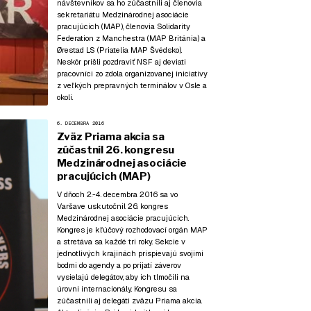
návštevníkov sa ho zúčastnili aj členovia
sekretariátu Medzinárodnej asociácie
pracujúcich (MAP), členovia Solidarity
Federation z Manchestra (MAP Británia) a
Ørestad LS (Priatelia MAP Švédsko).
Neskôr prišli pozdraviť NSF aj deviati
pracovníci zo zdola organizovanej iniciatívy
z veľkých prepravných terminálov v Osle a
okolí.
6. DECEMBRA 2016
Zväz Priama akcia sa
zúčastnil 26. kongresu
Medzinárodnej asociácie
pracujúcich (MAP)
V dňoch 2.-4. decembra 2016 sa vo
Varšave uskutočnil 26. kongres
Medzinárodnej asociácie pracujúcich.
Kongres je kľúčový rozhodovací orgán MAP
a stretáva sa každé tri roky. Sekcie v
jednotlivých krajinách prispievajú svojimi
bodmi do agendy a po prijatí záverov
vysielajú delegátov, aby ich tlmočili na
úrovni internacionály. Kongresu sa
zúčastnili aj delegáti zväzu Priama akcia.