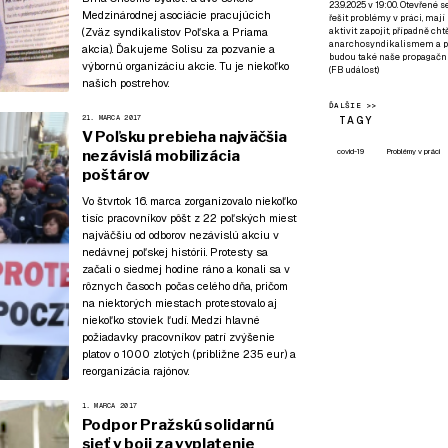
23.9.2025 v 19:00. Otevřené 
Medzinárodnej asociácie pracujúcich
řešit problémy v práci, mají
aktivit zapojit, případně ch
(Zväz syndikalistov Poľska a Priama
anarchosyndikalismem a poz
akcia). Ďakujeme Solisu za pozvanie a
budou také naše propagační
výbornú organizáciu akcie. Tu je niekoľko
(
FB událost
)
našich postrehov.
ĎALŠIE >>
21. MARCA 2017
TAGY
V Poľsku prebieha najväčšia
covid-19
Problémy v práci
nezávislá mobilizácia
poštárov
Vo štvrtok 16. marca zorganizovalo niekoľko
tisíc pracovníkov pôšt z 22 poľských miest
najväčšiu od odborov nezávislú akciu v
nedávnej poľskej histórii. Protesty sa
začali o siedmej hodine ráno a konali sa v
rôznych časoch počas celého dňa, pričom
na niektorých miestach protestovalo aj
niekoľko stoviek ľudí. Medzi hlavné
požiadavky pracovníkov patrí zvýšenie
platov o 1000 zlotých (približne 235 eur) a
reorganizácia rajónov.
1. MARCA 2017
Podpor Pražskú solidarnú
sieť v boji za vyplatenie