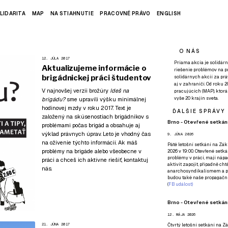
LIDARITA
MAP
NA STIAHNUTIE
PRACOVNÉ PRÁVO
ENGLISH
O NÁS
12. JÚLA 2017
Priama akcia je solidárn
Aktualizujeme informácie o
riešenie problémov na p
brigádnickej práci študentov
solidárnych akcií za pr
aj v zahraničí. Od roku 
V najnovšej verzii brožúry
Ideš na
pracujúcich (MAP), ktor
vyše 20 krajín sveta.
brigádu?
sme upravili výšku minimálnej
hodinovej mzdy v roku 2017. Text je
ĎALŠIE SPRÁVY
založený na skúsenostiach brigádnikov s
Brno - Otevřené setkání
problémami počas brigád a obsahuje aj
výklad právnych úprav. Leto je vhodný čas
9. JÚNA 2026
na oživenie týchto informácií. Ak máš
Páté
letošní setkání na Zákl
problémy na brigáde
alebo všeobecne v
2026 v 19:00. Otevřené setká
problémy v práci, mají nápad
práci a chceš ich aktívne riešiť,
kontaktuj
aktivit zapojit, případně ch
nás
.
anarchosyndikalismem a poz
budou také naše propagační
(
FB událost
)
Brno - Otevřené setkání
12. MÁJA 2026
21. JÚNA 2017
Čtvrtý
letošní setkání na Zák