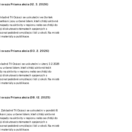
 svazu Priama akcia (12. 3. 2026)
kladně Tři Ocásci se uskuteční ve čtvrtek
é setkání jsou určené lidem, kteří chtějí aktivně
 nápady na aktivity v regionu nebo se chtějí do
tějí diskutovat o tématech spojených s
nat podobně smýšlející lidi z okolí. Na místě
 materiály a publikace.
 svazu Priama akcia (03. 2. 2026)
ladně Tři Ocásci se uskuteční v úterý 3. 2. 2026
ou určené lidem, kteří chtějí aktivně řešit
y na aktivity v regionu nebo se chtějí do
tějí diskutovat o tématech spojených s
nat podobně smýšlející lidi z okolí. Na místě
 materiály a publikace.
 svazu Priama akcia (08. 12. 2025)
 Základně Tři Ocásci se uskuteční v ponděli 8.
etkání jsou určené lidem, kteří chtějí aktivně
 nápady na aktivity v regionu nebo se chtějí do
tějí diskutovat o tématech spojených s
nat podobně smýšlející lidi z okolí. Na místě
 materiály a publikace.