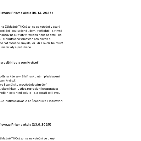
 svazu Priama akcia (10. 14. 2025)
 na Základně Tři Ocásci se uskuteční v úterý
é setkání jsou určené lidem, kteří chtějí aktivně
 nápady na aktivity v regionu nebo se chtějí do
tějí diskutovat o tématech spojených s
nat podobně smýšlející lidi z okolí. Na místě
 materiály a publikace.
arodějnice a pan Kryštof
o Brna, kde se v Sibiři uskuteční představení
pan Kryštof.
 ve Španělsku prostřednictvím čtyř
ické církve, justice, represivního aparátu a
odějnice s nimi bojuje – ale podaří se jí svou
tické loutkové divadlo ze Španělska. Představení
í svazu Priama akcia (23.9.2025)
ákladně Tři Ocásci se uskuteční ve uterý