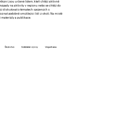
setkání jsou určené lidem, kteří chtějí aktivně
 nápady na aktivity v regionu nebo se chtějí do
tějí diskutovat o tématech spojených s
nat podobně smýšlející lidi z okolí. Na místě
 materiály a publikace.
Školstvo
Solidárne výzvy
VegaNana