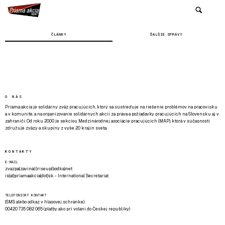
ČLÁNKY
ĎALŠIE SPRÁVY
O NÁS
Priama akcia je solidárny zväz pracujúcich, ktorý sa sústreďuje na riešenie problémov na pracovisku
a v komunite, a na organizovanie solidárnych akcií za práva a požiadavky pracujúcich na Slovensku aj v
zahraničí. Od roku 2000 je sekciou Medzinárodnej asociácie pracujúcich (MAP), ktorá v súčasnosti
združuje zväzy a skupiny z vyše 20 krajín sveta.
KONTAKTY
E-MAIL
zvazpa(zavináč)riseup(bodka)net
is(at)priamaakcia(dot)sk - International Secretariat
TELEFONICKÝ KONTAKT
(SMS alebo odkaz v hlasovej schránke):
00420 735 082 065 (platby ako pri volaní do Českej republiky)