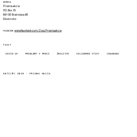
ADRESA
Priama akcia
P.O. Box 16
841 06 Bratislava 48
Slovensko
www.facebook.com/Zvaz.Priama.akcia
FACEBOOK
TAGY
COVID-19
PROBLÉMY V PRÁCI
ŠKOLSTVO
SOLIDÁRNE VÝZVY
VEGANANA
ANTI(©) 2024 -
PRIAMA AKCIA