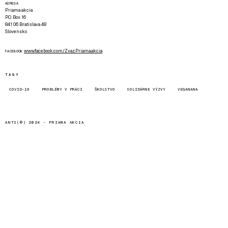
ADRESA
Priama akcia
P.O. Box 16
841 06 Bratislava 48
Slovensko
www.facebook.com/Zvaz.Priama.akcia
FACEBOOK
TAGY
COVID-19
PROBLÉMY V PRÁCI
ŠKOLSTVO
SOLIDÁRNE VÝZVY
VEGANANA
ANTI(©) 2024 -
PRIAMA AKCIA