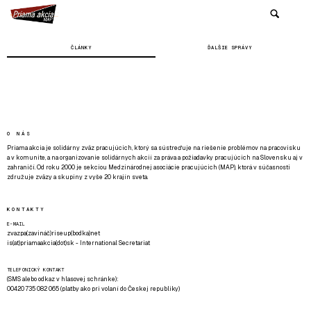
ČLÁNKY
ĎALŠIE SPRÁVY
O NÁS
Priama akcia je solidárny zväz pracujúcich, ktorý sa sústreďuje na riešenie problémov na pracovisku
a v komunite, a na organizovanie solidárnych akcií za práva a požiadavky pracujúcich na Slovensku aj v
zahraničí. Od roku 2000 je sekciou Medzinárodnej asociácie pracujúcich (MAP), ktorá v súčasnosti
združuje zväzy a skupiny z vyše 20 krajín sveta.
KONTAKTY
E-MAIL
zvazpa(zavináč)riseup(bodka)net
is(at)priamaakcia(dot)sk - International Secretariat
TELEFONICKÝ KONTAKT
(SMS alebo odkaz v hlasovej schránke):
00420 735 082 065 (platby ako pri volaní do Českej republiky)