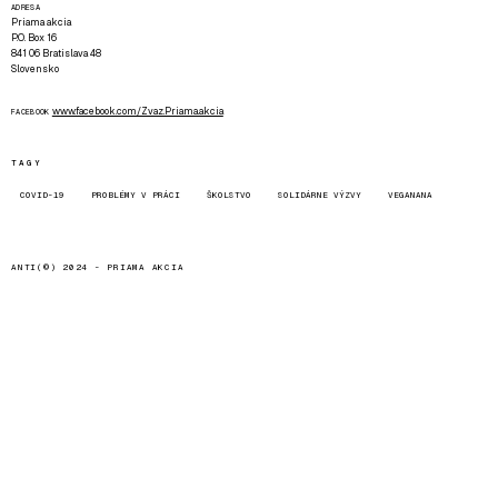
ADRESA
Priama akcia
P.O. Box 16
841 06 Bratislava 48
Slovensko
www.facebook.com/Zvaz.Priama.akcia
FACEBOOK
TAGY
COVID-19
PROBLÉMY V PRÁCI
ŠKOLSTVO
SOLIDÁRNE VÝZVY
VEGANANA
ANTI(©) 2024 -
PRIAMA AKCIA