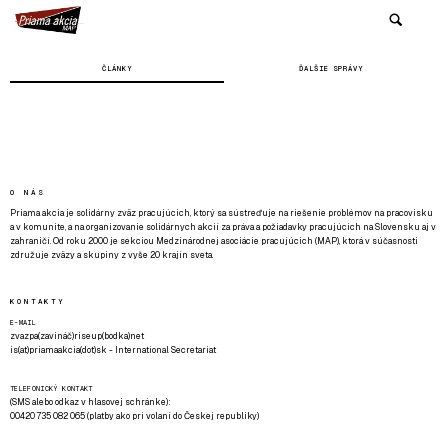
ČLÁNKY
ĎALŠIE SPRÁVY
O NÁS
Priama akcia je solidárny zväz pracujúcich, ktorý sa sústreďuje na riešenie problémov na pracovisku
a v komunite, a na organizovanie solidárnych akcií za práva a požiadavky pracujúcich na Slovensku aj v
zahraničí. Od roku 2000 je sekciou Medzinárodnej asociácie pracujúcich (MAP), ktorá v súčasnosti
združuje zväzy a skupiny z vyše 20 krajín sveta.
KONTAKTY
E-MAIL
zvazpa(zavináč)riseup(bodka)net
is(at)priamaakcia(dot)sk - International Secretariat
TELEFONICKÝ KONTAKT
(SMS alebo odkaz v hlasovej schránke):
00420 735 082 065 (platby ako pri volaní do Českej republiky)