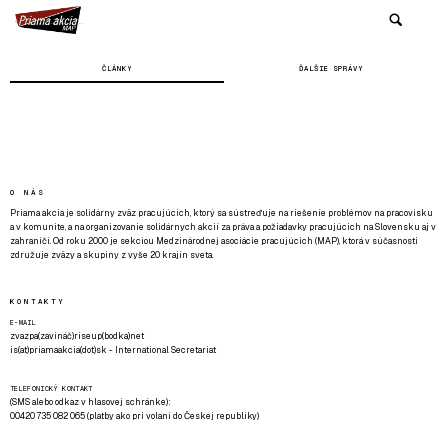
ČLÁNKY
ĎALŠIE SPRÁVY
O NÁS
Priama akcia je solidárny zväz pracujúcich, ktorý sa sústreďuje na riešenie problémov na pracovisku
a v komunite, a na organizovanie solidárnych akcií za práva a požiadavky pracujúcich na Slovensku aj v
zahraničí. Od roku 2000 je sekciou Medzinárodnej asociácie pracujúcich (MAP), ktorá v súčasnosti
združuje zväzy a skupiny z vyše 20 krajín sveta.
KONTAKTY
E-MAIL
zvazpa(zavináč)riseup(bodka)net
is(at)priamaakcia(dot)sk - International Secretariat
TELEFONICKÝ KONTAKT
(SMS alebo odkaz v hlasovej schránke):
00420 735 082 065 (platby ako pri volaní do Českej republiky)