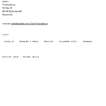
ADRESA
Priama akcia
P.O. Box 16
841 06 Bratislava 48
Slovensko
www.facebook.com/Zvaz.Priama.akcia
FACEBOOK
TAGY
COVID-19
PROBLÉMY V PRÁCI
ŠKOLSTVO
SOLIDÁRNE VÝZVY
VEGANANA
ANTI(©) 2024 -
PRIAMA AKCIA