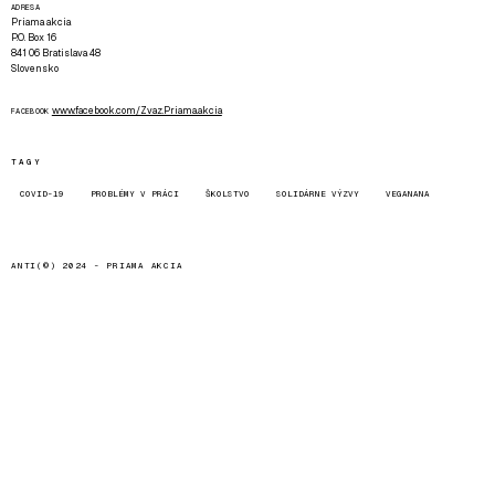
ADRESA
Priama akcia
P.O. Box 16
841 06 Bratislava 48
Slovensko
www.facebook.com/Zvaz.Priama.akcia
FACEBOOK
TAGY
COVID-19
PROBLÉMY V PRÁCI
ŠKOLSTVO
SOLIDÁRNE VÝZVY
VEGANANA
ANTI(©) 2024 -
PRIAMA AKCIA