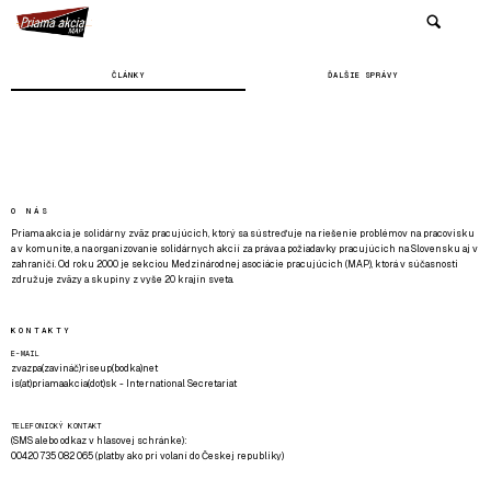
ČLÁNKY
ĎALŠIE SPRÁVY
O NÁS
Priama akcia je solidárny zväz pracujúcich, ktorý sa sústreďuje na riešenie problémov na pracovisku
a v komunite, a na organizovanie solidárnych akcií za práva a požiadavky pracujúcich na Slovensku aj v
zahraničí. Od roku 2000 je sekciou Medzinárodnej asociácie pracujúcich (MAP), ktorá v súčasnosti
združuje zväzy a skupiny z vyše 20 krajín sveta.
KONTAKTY
E-MAIL
zvazpa(zavináč)riseup(bodka)net
is(at)priamaakcia(dot)sk - International Secretariat
TELEFONICKÝ KONTAKT
(SMS alebo odkaz v hlasovej schránke):
00420 735 082 065 (platby ako pri volaní do Českej republiky)