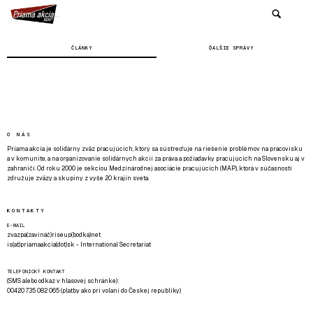
ČLÁNKY
ĎALŠIE SPRÁVY
O NÁS
Priama akcia je solidárny zväz pracujúcich, ktorý sa sústreďuje na riešenie problémov na pracovisku
a v komunite, a na organizovanie solidárnych akcií za práva a požiadavky pracujúcich na Slovensku aj v
zahraničí. Od roku 2000 je sekciou Medzinárodnej asociácie pracujúcich (MAP), ktorá v súčasnosti
združuje zväzy a skupiny z vyše 20 krajín sveta.
KONTAKTY
E-MAIL
zvazpa(zavináč)riseup(bodka)net
is(at)priamaakcia(dot)sk - International Secretariat
TELEFONICKÝ KONTAKT
(SMS alebo odkaz v hlasovej schránke):
00420 735 082 065 (platby ako pri volaní do Českej republiky)