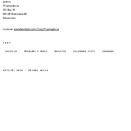
ADRESA
Priama akcia
P.O. Box 16
841 06 Bratislava 48
Slovensko
www.facebook.com/Zvaz.Priama.akcia
FACEBOOK
TAGY
COVID-19
PROBLÉMY V PRÁCI
ŠKOLSTVO
SOLIDÁRNE VÝZVY
VEGANANA
ANTI(©) 2024 -
PRIAMA AKCIA