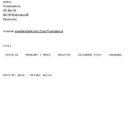
ADRESA
Priama akcia
P.O. Box 16
841 06 Bratislava 48
Slovensko
www.facebook.com/Zvaz.Priama.akcia
FACEBOOK
TAGY
COVID-19
PROBLÉMY V PRÁCI
ŠKOLSTVO
SOLIDÁRNE VÝZVY
VEGANANA
ANTI(©) 2024 -
PRIAMA AKCIA