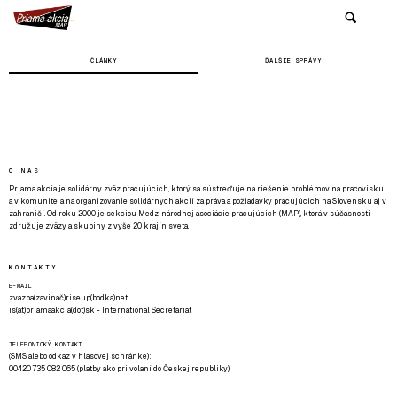
ČLÁNKY
ĎALŠIE SPRÁVY
O NÁS
Priama akcia je solidárny zväz pracujúcich, ktorý sa sústreďuje na riešenie problémov na pracovisku
a v komunite, a na organizovanie solidárnych akcií za práva a požiadavky pracujúcich na Slovensku aj v
zahraničí. Od roku 2000 je sekciou Medzinárodnej asociácie pracujúcich (MAP), ktorá v súčasnosti
združuje zväzy a skupiny z vyše 20 krajín sveta.
KONTAKTY
E-MAIL
zvazpa(zavináč)riseup(bodka)net
is(at)priamaakcia(dot)sk - International Secretariat
TELEFONICKÝ KONTAKT
(SMS alebo odkaz v hlasovej schránke):
00420 735 082 065 (platby ako pri volaní do Českej republiky)