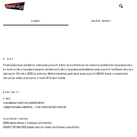
ČLÁNKY
ĎALŠIE SPRÁVY
O NÁS
Priama akcia je solidárny zväz pracujúcich, ktorý sa sústreďuje na riešenie problémov na pracovisku
a v komunite, a na organizovanie solidárnych akcií za práva a požiadavky pracujúcich na Slovensku aj v
zahraničí. Od roku 2000 je sekciou Medzinárodnej asociácie pracujúcich (MAP), ktorá v súčasnosti
združuje zväzy a skupiny z vyše 20 krajín sveta.
KONTAKTY
E-MAIL
zvazpa(zavináč)riseup(bodka)net
is(at)priamaakcia(dot)sk - International Secretariat
TELEFONICKÝ KONTAKT
(SMS alebo odkaz v hlasovej schránke):
00420 735 082 065 (platby ako pri volaní do Českej republiky)