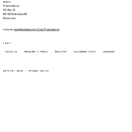
ADRESA
Priama akcia
P.O. Box 16
841 06 Bratislava 48
Slovensko
www.facebook.com/Zvaz.Priama.akcia
FACEBOOK
TAGY
COVID-19
PROBLÉMY V PRÁCI
ŠKOLSTVO
SOLIDÁRNE VÝZVY
VEGANANA
ANTI(©) 2024 -
PRIAMA AKCIA