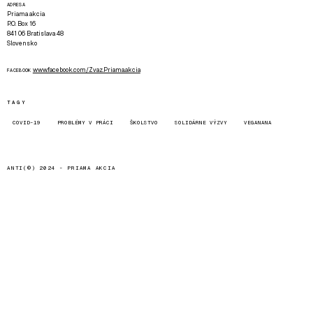
ADRESA
Priama akcia
P.O. Box 16
841 06 Bratislava 48
Slovensko
www.facebook.com/Zvaz.Priama.akcia
FACEBOOK
TAGY
COVID-19
PROBLÉMY V PRÁCI
ŠKOLSTVO
SOLIDÁRNE VÝZVY
VEGANANA
ANTI(©) 2024 -
PRIAMA AKCIA