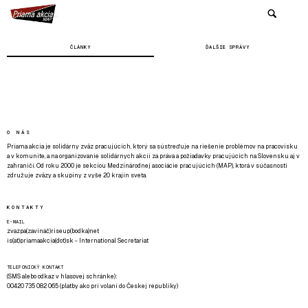
ČLÁNKY
ĎALŠIE SPRÁVY
O NÁS
Priama akcia je solidárny zväz pracujúcich, ktorý sa sústreďuje na riešenie problémov na pracovisku
a v komunite, a na organizovanie solidárnych akcií za práva a požiadavky pracujúcich na Slovensku aj v
zahraničí. Od roku 2000 je sekciou Medzinárodnej asociácie pracujúcich (MAP), ktorá v súčasnosti
združuje zväzy a skupiny z vyše 20 krajín sveta.
KONTAKTY
E-MAIL
zvazpa(zavináč)riseup(bodka)net
is(at)priamaakcia(dot)sk - International Secretariat
TELEFONICKÝ KONTAKT
(SMS alebo odkaz v hlasovej schránke):
00420 735 082 065 (platby ako pri volaní do Českej republiky)