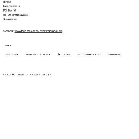
ADRESA
Priama akcia
P.O. Box 16
841 06 Bratislava 48
Slovensko
www.facebook.com/Zvaz.Priama.akcia
FACEBOOK
TAGY
COVID-19
PROBLÉMY V PRÁCI
ŠKOLSTVO
SOLIDÁRNE VÝZVY
VEGANANA
ANTI(©) 2024 -
PRIAMA AKCIA