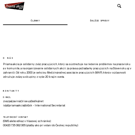
ČLÁNKY
ĎALŠIE SPRÁVY
O NÁS
Priama akcia je solidárny zväz pracujúcich, ktorý sa sústreďuje na riešenie problémov na pracovisku
a v komunite, a na organizovanie solidárnych akcií za práva a požiadavky pracujúcich na Slovensku aj v
zahraničí. Od roku 2000 je sekciou Medzinárodnej asociácie pracujúcich (MAP), ktorá v súčasnosti
združuje zväzy a skupiny z vyše 20 krajín sveta.
KONTAKTY
E-MAIL
zvazpa(zavináč)riseup(bodka)net
is(at)priamaakcia(dot)sk - International Secretariat
TELEFONICKÝ KONTAKT
(SMS alebo odkaz v hlasovej schránke):
00420 735 082 065 (platby ako pri volaní do Českej republiky)