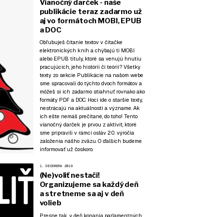
Vianočný darček - naše
publikácie teraz zadarmo už
aj vo formátoch MOBI, EPUB
a DOC
Obľubuješ čítanie textov v čítačke
elektronických kníh a chýbajú ti MOBI
alebo EPUB tituly, ktoré sa venujú hnutiu
pracujúcich, jeho histórii či teórii? Všetky
texty zo sekcie
Publikácie
na našom webe
sme spracovali do týchto dvoch formátov a
môžeš si ich zadarmo stiahnuť rovnako ako
formáty PDF a DOC. Hoci ide o staršie texty,
nestrácajú na aktuálnosti a význame. Ak
ich ešte nemáš prečítané, do toho! Tento
vianočný darček je prvou z aktivít, ktoré
sme pripravili v rámci osláv 20. výročia
založenia nášho zväzu. O ďalších budeme
informovať už čoskoro.
1. DECEMBRA 2019
(Ne)voliť nestačí!
Organizujeme sa každý deň
a stretneme sa aj v deň
volieb
Presne tak, v deň konania parlamentných