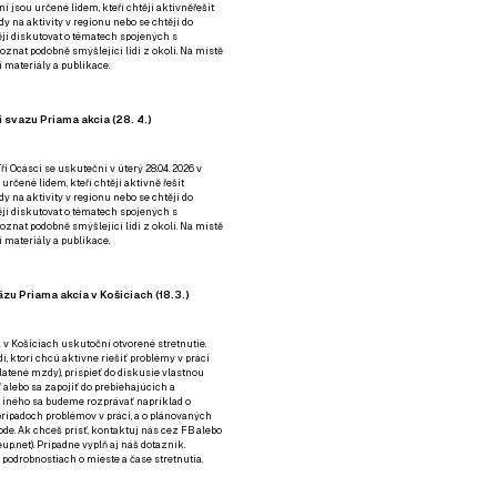
ní jsou určené lidem, kteří chtějí aktivněřešit
y na aktivity v regionu nebo se chtějí do
tějí diskutovat o tématech spojených s
nat podobně smýšlející lidi z okolí. Na místě
 materiály a publikace.
 svazu Priama akcia (28. 4.)
i Ocásci se uskuteční v úterý 28.04. 2026 v
 určené lidem, kteří chtějí aktivně řešit
y na aktivity v regionu nebo se chtějí do
tějí diskutovat o tématech spojených s
nat podobně smýšlející lidi z okolí. Na místě
 materiály a publikace.
zu Priama akcia v Košiciach (18.3.)
a v Košiciach uskutoční otvorené stretnutie.
í, ktorí chcú aktívne riešiť problémy v práci
platené mzdy), prispieť do diskusie vlastnou
alebo sa zapojiť do prebiehajúcich a
 iného sa budeme rozprávať napríklad o
rípadoch problémov v práci, a o plánovaných
de. Ak chceš prísť, kontaktuj nás cez
FB
alebo
up.net). Prípadne
vyplň aj náš dotazník
.
odrobnostiach o mieste a čase stretnutia.