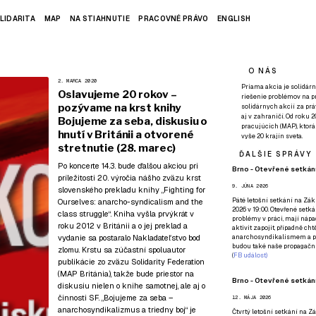
LIDARITA
MAP
NA STIAHNUTIE
PRACOVNÉ PRÁVO
ENGLISH
O NÁS
2. MARCA 2020
Priama akcia je solidárn
Oslavujeme 20 rokov –
riešenie problémov na p
pozývame na krst knihy
solidárnych akcií za pr
aj v zahraničí. Od roku 
Bojujeme za seba, diskusiu o
pracujúcich (MAP), ktor
hnutí v Británii a otvorené
vyše 20 krajín sveta.
stretnutie (28. marec)
ĎALŠIE SPRÁVY
Po koncerte 14.3.
bude ďalšou akciou pri
Brno - Otevřené setkání
príležitosti 20. výročia nášho zväzu krst
9. JÚNA 2026
slovenského prekladu knihy „Fighting for
Páté
letošní setkání na Zákl
Ourselves: anarcho-syndicalism and the
2026 v 19:00. Otevřené setká
class struggle“. Kniha vyšla prvýkrát v
problémy v práci, mají nápad
roku 2012 v Británii a o jej preklad a
aktivit zapojit, případně ch
vydanie sa postaralo
Nakladateľstvo bod
anarchosyndikalismem a poz
budou také naše propagační
zlomu
. Krstu sa zúčastní spoluautor
(
FB událost
)
publikácie zo zväzu Solidarity Federation
(MAP Británia), takže bude priestor na
Brno - Otevřené setkání
diskusiu nielen o knihe samotnej, ale aj o
činnosti SF. „Bojujeme za seba –
12. MÁJA 2026
anarchosyndikalizmus a triedny boj“ je
Čtvrtý
letošní setkání na Zák