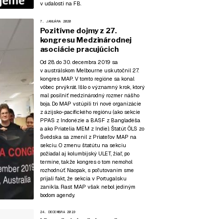
v udalosti na FB
.
7. JANUÁRA 2020
Pozitívne dojmy z 27.
kongresu Medzinárodnej
asociácie pracujúcich
Od 28. do 30. decembra 2019 sa
v austrálskom Melbourne uskutočnil 27.
kongres MAP. V tomto regióne sa konal
vôbec prvýkrát. Išlo o významný krok, ktorý
mal posilniť medzinárodný rozmer nášho
boja. Do MAP vstúpili tri nové organizácie
z ázijsko-pacifického regiónu (ako sekcie
PPAS z Indonézie a BASF z Bangladéša
a ako Priatelia MEM z Indie). Štatút ÖLS zo
Švédska sa zmenil z Priateľov MAP na
sekciu. O zmenu štatútu na sekciu
požiadal aj kolumbijský ULET, žiaľ, po
termíne, takže kongres o tom nemohol
rozhodnúť. Naopak, s poľutovaním sme
prijali fakt, že sekcia v Portugalsku
zanikla. Rast MAP však nebol jediným
bodom agendy.
24. DECEMBRA 2019