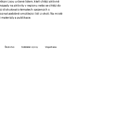
setkání jsou určené lidem, kteří chtějí aktivně
 nápady na aktivity v regionu nebo se chtějí do
tějí diskutovat o tématech spojených s
nat podobně smýšlející lidi z okolí. Na místě
 materiály a publikace.
Školstvo
Solidárne výzvy
VegaNana