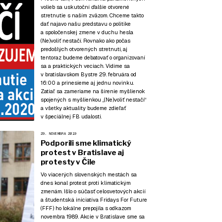
volieb sa uskutoční ďalšie otvorené
stretnutie s naším zväzom. Chceme takto
dať najavo našu predstavu o politike
a spoločenskej zmene v duchu hesla
(Ne)voliť nestačí. Rovnako ako počas
predošlých otvorených stretnutí, aj
tentoraz budeme debatovať o organizovaní
sa a praktických veciach. Vidíme sa
v bratislavskom Bystre 29. februára od
16:00 a prinesieme aj jednu novinku.
Zatiaľ sa zameriame na šírenie myšlienok
spojených s myšlienkou „(Ne)voliť nestačí“
a všetky aktuality budeme zdieľať
v špeciálnej FB udalosti.
29. NOVEMBRA 2019
Podporili sme klimatický
protest v Bratislave aj
protesty v Čile
Vo viacerých slovenských mestách sa
dnes konal protest proti klimatickým
zmenám. Išlo o súčasť celosvetových akcií
a študentská iniciatíva Fridays For Future
(FFF) ho lokálne prepojila s odkazom
novembra 1989. Akcie v Bratislave sme sa