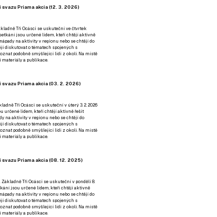
 svazu Priama akcia (12. 3. 2026)
kladně Tři Ocásci se uskuteční ve čtvrtek
é setkání jsou určené lidem, kteří chtějí aktivně
 nápady na aktivity v regionu nebo se chtějí do
tějí diskutovat o tématech spojených s
nat podobně smýšlející lidi z okolí. Na místě
 materiály a publikace.
 svazu Priama akcia (03. 2. 2026)
ladně Tři Ocásci se uskuteční v úterý 3. 2. 2026
ou určené lidem, kteří chtějí aktivně řešit
y na aktivity v regionu nebo se chtějí do
tějí diskutovat o tématech spojených s
nat podobně smýšlející lidi z okolí. Na místě
 materiály a publikace.
 svazu Priama akcia (08. 12. 2025)
 Základně Tři Ocásci se uskuteční v ponděli 8.
etkání jsou určené lidem, kteří chtějí aktivně
 nápady na aktivity v regionu nebo se chtějí do
tějí diskutovat o tématech spojených s
nat podobně smýšlející lidi z okolí. Na místě
 materiály a publikace.