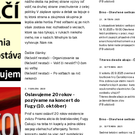
nášho okolia na jednej strane výzvy ísť
(
FB událost
)
voliť, na druhej strane znechutenie z celej
politiky. V záplave správ a debát sa bojuje o
Brno - Otevřené setkání
to, ktorá strana a záujmová skupina je
13. OKTÓBRA 2025
lepšia alebo horšia. Pred voľbami aj po nich
Listopadové letošní setkání
však zostáva moc rozhodovať o veciach,
14. 10. 2025 v 19:00. Otevřen
ktoré sa nás týkajú, v rukách niekoho
řešit problémy v práci, mají
iného, nie v našich. Mnohým to tak
aktivit zapojit, případně ch
anarchosyndikalismem a poz
vyhovuje. Nám nie.
budou také naše propagační
(
FB událost
)
Ďalšie články:
(Ne)voliť nestačí - Organizovanie sa
Títeres desde abajo - Č
(Ne)voliť nestačí – Voliť či nevoliť? O čom
19. SEPTEMBRA 2025
sú voľby
(Ne)voliť nestačí – Po voľbách sa nič
V sobotu 20. 9. 2025 zveme d
loutkové hry Čarodějnice a 
nekončí
Hra zobrazuje státní násilí
metaforických postav: katol
soukromého vlastnictví. Čar
2. FEBRUÁRA 2020
svobodu uhájit?
Oslavujeme 20 rokov -
Títeres desde abajo je poli
pozývame na koncert do
je (téměř) beze zlov.
(
FB událost
)
Fugy (10. október)
Príď s nami osláviť 20 rokov existencie
zväzu Priama akcia do bratislavskej Fugy.
Brno - Otevřené setkán
Čakajú na teba tri kapely a jedna oldies
19. SEPTEMBRA 2025
socpop všehochuť afterpárty. Termín
Sedmé letošní setkání na Z
koncertu padol na viac než symbolický