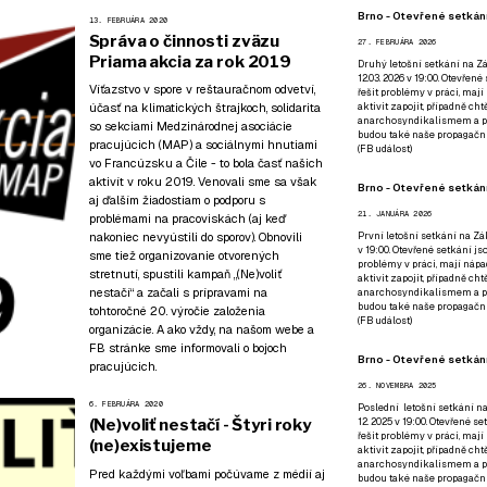
Brno - Otevřené setkání
13. FEBRUÁRA 2020
Správa o činnosti zväzu
27. FEBRUÁRA 2026
Priama akcia za rok 2019
Druhý letošní setkání na Zá
12.03. 2026 v 19:00. Otevřen
Víťazstvo v spore v reštauračnom odvetví,
řešit problémy v práci, mají
účasť na klimatických štrajkoch, solidarita
aktivit zapojit, případně ch
anarchosyndikalismem a poz
so sekciami Medzinárodnej asociácie
budou také naše propagační
pracujúcich (MAP) a sociálnymi hnutiami
(
FB událost
)
vo Francúzsku a Čile - to bola časť našich
aktivít v roku 2019. Venovali sme sa však
Brno - Otevřené setkání
aj ďalším žiadostiam o podporu s
21. JANUÁRA 2026
problémami na pracoviskách (aj keď
nakoniec nevyústili do sporov). Obnovili
První letošní setkání na Zák
v 19:00. Otevřené setkání js
sme tiež organizovanie otvorených
problémy v práci, mají nápad
stretnutí, spustili kampaň „(Ne)voliť
aktivit zapojit, případně ch
nestačí“ a začali s prípravami na
anarchosyndikalismem a poz
budou také naše propagační
tohtoročné 20. výročie založenia
(
FB událost
)
organizácie. A ako vždy, na našom webe a
FB stránke sme informovali o bojoch
Brno - Otevřené setkání
pracujúcich.
26. NOVEMBRA 2025
6. FEBRUÁRA 2020
Poslední letošní setkání na
(Ne)voliť nestačí - Štyri roky
12. 2025 v 19:00. Otevřené s
řešit problémy v práci, mají
(ne)existujeme
aktivit zapojit, případně ch
anarchosyndikalismem a poz
Pred každými voľbami počúvame z médií aj
budou také naše propagační