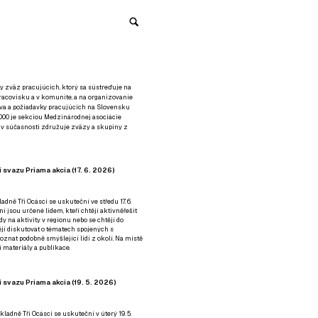
y zväz pracujúcich, ktorý sa sústreďuje na
racovisku a v komunite, a na organizovanie
áva a požiadavky pracujúcich na Slovensku
2000 je sekciou Medzinárodnej asociácie
á v súčasnosti združuje zväzy a skupiny z
 svazu Priama akcia (17. 6. 2026)
adně Tři Ocásci se uskuteční ve středu 17. 6.
ní jsou určené lidem, kteří chtějí aktivněřešit
y na aktivity v regionu nebo se chtějí do
tějí diskutovat o tématech spojených s
nat podobně smýšlející lidi z okolí. Na místě
 materiály a publikace.
 svazu Priama akcia (19. 5. 2026)
ladně Tři Ocásci se uskuteční v úterý 19. 5.