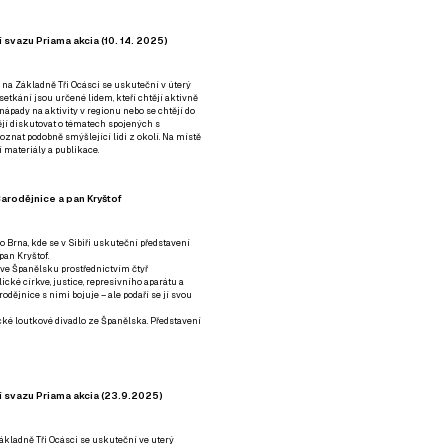
 svazu Priama akcia (10. 14. 2025)
 na Základně Tři Ocásci se uskuteční v úterý
é setkání jsou určené lidem, kteří chtějí aktivně
 nápady na aktivity v regionu nebo se chtějí do
tějí diskutovat o tématech spojených s
nat podobně smýšlející lidi z okolí. Na místě
 materiály a publikace.
arodějnice a pan Kryštof
o Brna, kde se v Sibiři uskuteční představení
pan Kryštof.
 ve Španělsku prostřednictvím čtyř
ické církve, justice, represivního aparátu a
odějnice s nimi bojuje – ale podaří se jí svou
tické loutkové divadlo ze Španělska. Představení
í svazu Priama akcia (23.9.2025)
ákladně Tři Ocásci se uskuteční ve uterý