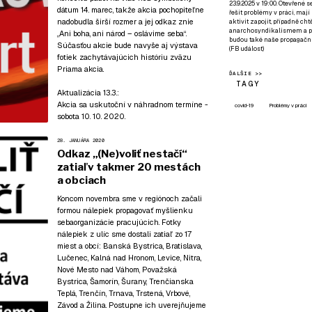
23.9.2025 v 19:00. Otevřené 
dátum 14. marec, takže akcia pochopiteľne
řešit problémy v práci, mají
nadobudla širší rozmer a jej odkaz znie
aktivit zapojit, případně ch
anarchosyndikalismem a poz
„Ani boha, ani národ – oslávime seba“.
budou také naše propagační
Súčasťou akcie bude navyše aj výstava
(
FB událost
)
fotiek zachytávajúcich históriu zväzu
Priama akcia.
ĎALŠIE >>
TAGY
Aktualizácia 13.3.:
Akcia sa uskutoční v náhradnom termíne -
covid-19
Problémy v práci
sobota 10. 10. 2020.
28. JANUÁRA 2020
Odkaz „(Ne)voliť nestačí“
zatiaľ v takmer 20 mestách
a obciach
Koncom novembra sme v regiónoch začali
formou nálepiek propagovať myšlienku
sebaorganizácie pracujúcich. Fotky
nálepiek z ulíc sme dostali zatiaľ zo 17
miest a obcí: Banská Bystrica, Bratislava,
Lučenec, Kalná nad Hronom, Levice, Nitra,
Nové Mesto nad Váhom, Považská
Bystrica, Šamorín, Šurany, Trenčianska
Teplá, Trenčín, Trnava, Trstená, Vrbové,
Závod a Žilina. Postupne ich uverejňujeme