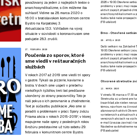
považovaný za jeden z najlepších textov o
2026 v 19:00. Otevřené setká
problémy v práci, mají nápad
anarchosyndikalizme, s čím môžeme iba
aktivit zapojit, případně ch
súhlasiť. Vidíme sa 28. marca 2020 o
anarchosyndikalismem a poz
16:00
v bratislavskom komunitnom centre
budou také naše propagační
(
FB událost
)
Bystro
na Karpatskej 3.
Aktualizácia 13.3.:
Vzhľadom na vývoj
Brno - Otevřené setkání
situácie v súvislosti s koronavírusom sme
podujatie 28.3. zrušili.
20. APRÍLA 2026
Další setkání na Základně Tř
27. FEBRUÁRA 2020
19:00. Otevřené setkání jsou
Poučenia zo sporov, ktoré
problémy v práci, mají nápad
aktivit zapojit, případně ch
sme viedli v reštauračných
anarchosyndikalismem a poz
službách
budou také naše propagační
(
FB událost
)
V rokoch 2017 až 2019 sme viedli tri spory
v gastre. Týkali sa pizzerie, kaviarne a
Otvorené stretnutie zvä
bistra. V dvoch sme uspeli v priebehu
12. MARCA 2026
niekoľkých týždňov, tretí bol predčasne
V stredu 18. marca o 17:30 s
ukončený zo strany pracovníčky. Toto je
Stretnutia sú určené pre ľud
náš pokus o ich porovnanie a zhodnotenie.
(napríklad, ale nielen nevy
Text je súčasťou publikácie
„Ako sme si
témou, návrhom na činnosť 
plánovaných aktivít. Okrem
poradili s problémami v práci. Spory zväzu
vyriešených a aktuálnych p
Priama akcia v rokoch 2015-2019“
, v ktorej
verejných akciach na výcho
mapujeme naše spory z posledných rokov.
e-mail (zvazpa zavináč rise
Brožúru predstavíme už
túto sobotu 29.
Následne sa dohodneme na p
(
FB podujatie
)
februára v komunitnom centre Bystro
.