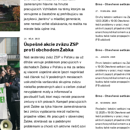
zameranými hlavne na hnutie
Brno - Otevřené setkání
pracujúcich
. Vzhľadom na témy, ktorým sa
27. FEBRUÁRA 2026
venujeme a čiastočne aj prehlbujúcu sa
Druhý letošní setkání na Zá
jazykovú „bariéru“ u mladšej generácie,
12.03. 2026 v 19:00. Otevřen
sme nemali veľké očakávania, no realita na
řešit problémy v práci, mají
mieste bola úplne iná.
aktivit zapojit, případně ch
anarchosyndikalismem a poz
budou také naše propagační
14. MÁJA 2023
(
FB událost
)
Úspešné akcie zväzu ZSP
proti obchodom Żabka
Brno - Otevřené setkání
Náš sesterský zväz ZSP v Poľsku sa už
21. JANUÁRA 2026
dlhšie venuje problémom pracujúcich v
První letošní setkání na Zák
v 19:00. Otevřené setkání js
obchodoch Žabka v Poľsku a má za sebou
problémy v práci, mají nápad
aj viaceré úspešné akcie (pozri napríklad
aktivit zapojit, případně ch
náš článok tu
). V posledných mesiacoch
anarchosyndikalismem a poz
uskutočnila varšavská skupina zväzu
budou také naše propagační
(
FB událost
)
niekoľko protestných akcií s cieľom získať
nevyplatené mzdy a informovať a
Brno - Otevřené setkání
povzbudiť ľudí, ktorí majú neisté pracovné
zmluvy o ich právach. Kampaň pracujúcich
26. NOVEMBRA 2025
proti Žabke sa týka hlavne zamestnávania
Poslední letošní setkání na
bez zmlúv, vyplácania miezd načierno,
12. 2025 v 19:00. Otevřené s
prípadne vôbec. Ak pracuješ v slovenskej
řešit problémy v práci, mají
aktivit zapojit, případně ch
Žabke, stretávaš sa s podobnými
anarchosyndikalismem a poz
problémami a chceš ich aktívne riešiť, ozvi
budou také naše propagační