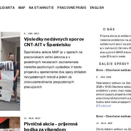
LIDARITA
MAP
NA STIAHNUTIE
PRACOVNÉ PRÁVO
ENGLISH
O NÁS
8. JÚNA 2023
Priama akcia je solidárn
Výsledky nedávnych sporov
riešenie problémov na p
CNT-AIT v Španielsku
solidárnych akcií za pr
aj v zahraničí. Od roku 
Španielska sekcia MAP je v sporoch na
pracujúcich (MAP), ktor
vyše 20 krajín sveta.
pracoviskách veľmi aktívna a v
posledných mesiacoch zaznamenala
ĎALŠIE SPRÁVY
niekoľko pozitívnych výsledkov. V tomto
Brno - Otevřené setkání
príspevku spomenieme dva spory ohľadom
nevyplatených miezd a jeden za
9. JÚNA 2026
znovuzamestnanie prepustených
Páté
letošní setkání na Zákl
pracujúcich.
2026 v 19:00. Otevřené setká
problémy v práci, mají nápad
aktivit zapojit, případně ch
anarchosyndikalismem a poz
budou také naše propagační
(
FB událost
)
Brno - Otevřené setkání
31. MÁJA 2023
Pivničná akcia – príjemná
12. MÁJA 2026
bodka za víkendom
Čtvrtý
letošní setkání na Zák