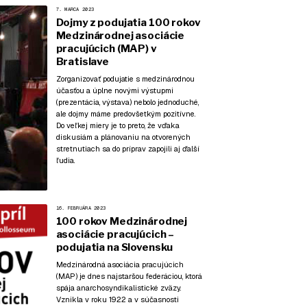
7. MARCA 2023
Dojmy z podujatia 100 rokov
Medzinárodnej asociácie
pracujúcich (MAP) v
Bratislave
Zorganizovať podujatie s medzinárodnou
účasťou a úplne novými výstupmi
(prezentácia, výstava) nebolo jednoduché,
ale dojmy máme predovšetkým pozitívne.
Do veľkej miery je to preto, že vďaka
diskusiám a plánovaniu na otvorených
stretnutiach sa do príprav zapojili aj ďalší
ľudia.
16. FEBRUÁRA 2023
100 rokov Medzinárodnej
asociácie pracujúcich –
podujatia na Slovensku
Medzinárodná asociácia pracujúcich
(MAP) je dnes najstaršou federáciou, ktorá
spája anarchosyndikalistické zväzy.
Vznikla v roku 1922 a v súčasnosti