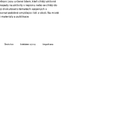
setkání jsou určené lidem, kteří chtějí aktivně
 nápady na aktivity v regionu nebo se chtějí do
tějí diskutovat o tématech spojených s
nat podobně smýšlející lidi z okolí. Na místě
 materiály a publikace.
Školstvo
Solidárne výzvy
VegaNana