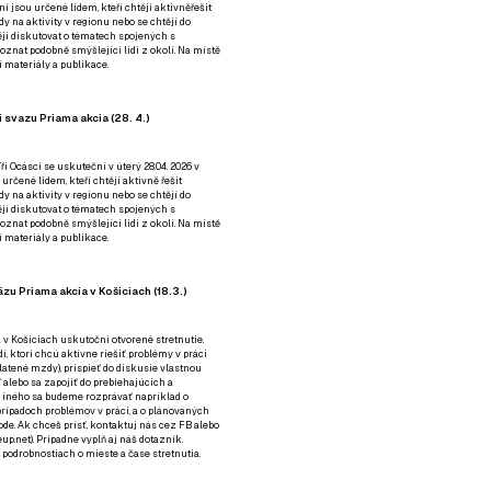
ní jsou určené lidem, kteří chtějí aktivněřešit
y na aktivity v regionu nebo se chtějí do
tějí diskutovat o tématech spojených s
nat podobně smýšlející lidi z okolí. Na místě
 materiály a publikace.
 svazu Priama akcia (28. 4.)
i Ocásci se uskuteční v úterý 28.04. 2026 v
 určené lidem, kteří chtějí aktivně řešit
y na aktivity v regionu nebo se chtějí do
tějí diskutovat o tématech spojených s
nat podobně smýšlející lidi z okolí. Na místě
 materiály a publikace.
zu Priama akcia v Košiciach (18.3.)
a v Košiciach uskutoční otvorené stretnutie.
í, ktorí chcú aktívne riešiť problémy v práci
platené mzdy), prispieť do diskusie vlastnou
alebo sa zapojiť do prebiehajúcich a
 iného sa budeme rozprávať napríklad o
rípadoch problémov v práci, a o plánovaných
de. Ak chceš prísť, kontaktuj nás cez
FB
alebo
up.net). Prípadne
vyplň aj náš dotazník
.
odrobnostiach o mieste a čase stretnutia.