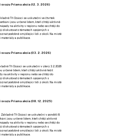
 svazu Priama akcia (12. 3. 2026)
kladně Tři Ocásci se uskuteční ve čtvrtek
é setkání jsou určené lidem, kteří chtějí aktivně
 nápady na aktivity v regionu nebo se chtějí do
tějí diskutovat o tématech spojených s
nat podobně smýšlející lidi z okolí. Na místě
 materiály a publikace.
 svazu Priama akcia (03. 2. 2026)
ladně Tři Ocásci se uskuteční v úterý 3. 2. 2026
ou určené lidem, kteří chtějí aktivně řešit
y na aktivity v regionu nebo se chtějí do
tějí diskutovat o tématech spojených s
nat podobně smýšlející lidi z okolí. Na místě
 materiály a publikace.
 svazu Priama akcia (08. 12. 2025)
 Základně Tři Ocásci se uskuteční v ponděli 8.
etkání jsou určené lidem, kteří chtějí aktivně
 nápady na aktivity v regionu nebo se chtějí do
tějí diskutovat o tématech spojených s
nat podobně smýšlející lidi z okolí. Na místě
 materiály a publikace.