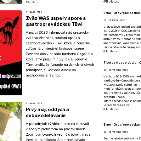
sa nám.
(
FB událost
)
Brno - Otevřené setkání
3. MÁJA 2023
Zväz WAS uspel v spore s
13. OKTÓBRA 2025
gastroprevádzkou Tüwi
Listopadové letošní setkání
14. 10. 2025 v 19:00. Otevřen
V marci 2023 informoval náš sesterský
řešit problémy v práci, mají
zväz vo Viedni o ukončení sporu s
aktivit zapojit, případně ch
gastroprevádzkou Tüwi, ktorá je pomerne
anarchosyndikalismem a poz
budou také naše propagační
obľúbená v miestnej ľavicovej scéne.
(
FB událost
)
Podobne ako
v prípade kaviarne Gagarin, o
ktorej sme písali minulý rok
, aj vedenie
Títeres desde abajo - Č
Tüwi tvrdilo, že funguje na demokratických
princípoch, aj keď deklarácie sa
19. SEPTEMBRA 2025
nezhodovali s realitou.
V sobotu 20. 9. 2025 zveme d
loutkové hry Čarodějnice a 
Hra zobrazuje státní násilí
metaforických postav: katol
soukromého vlastnictví. Čar
svobodu uhájit?
Títeres desde abajo je poli
1. MÁJA 2023
je (téměř) beze zlov.
Prvý máj, oddych a
(
FB událost
)
sebavzdelávanie
V posledných týždňoch sme sa venovali
Brno - Otevřené setkán
viacerým problémom na pracoviskách.
19. SEPTEMBRA 2025
Zopár plánovaných vecí išlo bokom, medzi
Sedmé letošní setkání na Z
inými aj publikácie. A tak nám dávalo