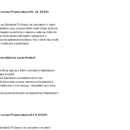
 svazu Priama akcia (10. 14. 2025)
 na Základně Tři Ocásci se uskuteční v úterý
é setkání jsou určené lidem, kteří chtějí aktivně
 nápady na aktivity v regionu nebo se chtějí do
tějí diskutovat o tématech spojených s
nat podobně smýšlející lidi z okolí. Na místě
 materiály a publikace.
arodějnice a pan Kryštof
o Brna, kde se v Sibiři uskuteční představení
pan Kryštof.
 ve Španělsku prostřednictvím čtyř
ické církve, justice, represivního aparátu a
odějnice s nimi bojuje – ale podaří se jí svou
tické loutkové divadlo ze Španělska. Představení
í svazu Priama akcia (23.9.2025)
ákladně Tři Ocásci se uskuteční ve uterý