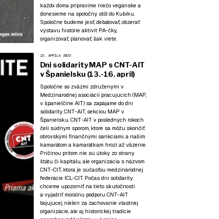
každx doma pripravíme niečo vegánske a
donesieme na spoločný stôl do Kubíku.
Spoločne budeme jesť, debatovať, obzerať
výstavu histórie aktivít PA-čky,
organizovať, plánovať, šak viete.
15. APRÍLA 2023
Dni solidarity MAP s CNT-AIT
v Španielsku (13.-16. apríl)
Spoločne so zväzmi združenými v
Medzinárodnej asociácii pracujúcich (MAP,
v španielčine AIT) sa zapájame do dní
solidarity CNT-AIT, sekciou MAP v
Španielsku. CNT-AIT v posledných rokoch
čelí súdnym sporom, ktoré sa môžu skončiť
obrovskými finančnými sankciami, a našim
kamarátom a kamarátkam hrozí až väzenie.
Príčinou pritom nie sú útoky zo strany
štátu či kapitálu, ale organizácia s názvom
CNT-CIT, ktorá je súčasťou medzinárodnej
federácie ICL-CIT. Počas dní solidarity
chceme upozorniť na tieto skutočnosti
a vyjadriť morálnu podporu CNT-AIT
bojujúcej nielen za zachovanie vlastnej
organizácie, ale aj historickej tradície