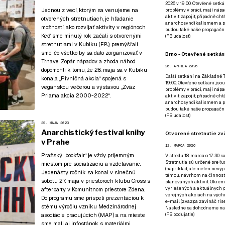
2026 v 19:00. Otevřené setká
Jednou z vecí, ktorým sa venujeme na
problémy v práci, mají nápad
aktivit zapojit, případně ch
otvorených stretnutiach, je hľadanie
anarchosyndikalismem a poz
možností, ako rozvíjať aktivity v regiónoch.
budou také naše propagační
Keď sme minulý rok začali s otvorenými
(
FB událost
)
stretnutiami v Kubiku (
FB
), premýšľali
sme, čo všetko by sa dalo zorganizovať v
Brno - Otevřené setkání
Trnave. Zopár nápadov a zhoda náhod
20. APRÍLA 2026
dopomohli k tomu, že 28. mája sa v Kubiku
Další setkání na Základně Tř
konala „Pivničná akcia“ spojená s
19:00. Otevřené setkání jsou
vegánskou večerou a výstavou „Zväz
problémy v práci, mají nápad
Priama akcia 2000-2022“.
aktivit zapojit, případně ch
anarchosyndikalismem a poz
budou také naše propagační
(
FB událost
)
29. MÁJA 2023
Anarchistický festival knihy
Otvorené stretnutie zvä
v Prahe
12. MARCA 2026
Pražský „bookfair“
je vždy príjemným
V stredu 18. marca o 17:30 s
Stretnutia sú určené pre ľud
miestom pre socializáciu a vzdelávanie.
(napríklad, ale nielen nevy
Jedenásty ročník sa konal v slnečnú
témou, návrhom na činnosť 
sobotu 27. mája v priestoroch klubu Cross s
plánovaných aktivít. Okrem
vyriešených a aktuálnych p
afterparty v Komunitnom priestore Zdena.
verejných akciach na výcho
Do programu sme prispeli prezentáciou k
e-mail (zvazpa zavináč rise
stému výročiu vzniku Medzinárodnej
Následne sa dohodneme na p
asociácie pracujúcich (MAP) a na mieste
(
FB podujatie
)
sme mali aj infostánok
s materiálmi