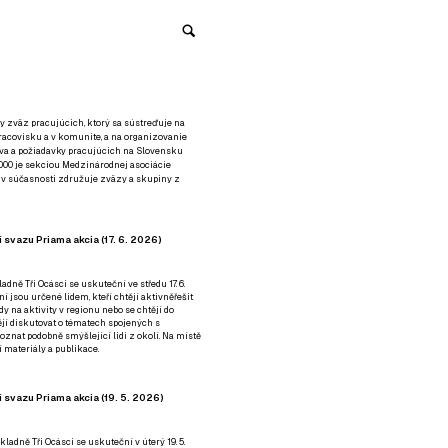
y zväz pracujúcich, ktorý sa sústreďuje na
racovisku a v komunite, a na organizovanie
áva a požiadavky pracujúcich na Slovensku
2000 je sekciou Medzinárodnej asociácie
á v súčasnosti združuje zväzy a skupiny z
 svazu Priama akcia (17. 6. 2026)
adně Tři Ocásci se uskuteční ve středu 17. 6.
ní jsou určené lidem, kteří chtějí aktivněřešit
y na aktivity v regionu nebo se chtějí do
tějí diskutovat o tématech spojených s
nat podobně smýšlející lidi z okolí. Na místě
 materiály a publikace.
 svazu Priama akcia (19. 5. 2026)
ladně Tři Ocásci se uskuteční v úterý 19. 5.