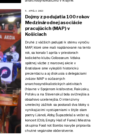
anarchosyndikalizmu v krajine.
5. APRÍLA 2023
Dojmy z podujatia 100 rokov
Medzinárodnej asociácie
pracujúcich (MAP) v
Košiciach
Druhé z väčších podujatí k stému výročiu
MAP, ktoré sme mali naplánované na tento
rok, sa konalo 1. apríla v priestoroch
košického klubu Collosseum. Vďaka
spätnej väzbe z
marcovej akcie v
Bratislave
sme vylepšili historickú
prezentáciu a aj diskusia s delegáciami
zväzov MAP o súčasných
anarchosyndikalistických aktivitách
(hlavne v Spojenom kráľovstve, Rakúsku,
Poľsku a na Slovensku) bola svižnejšia a
obsahovo ucelenejšia. O intenzívny
umelecký zážitok sa postarali dva bloky s
vynikajúcimi vystúpeniami v štýle slam
poetry (Jánoš, Abby, Šupazdela) a večer aj
koncert (Ctib, Empty Hall of Fame). Miestna
skupina Food not Bombs navyše pripravila
chutné vegánske občerstvenie.