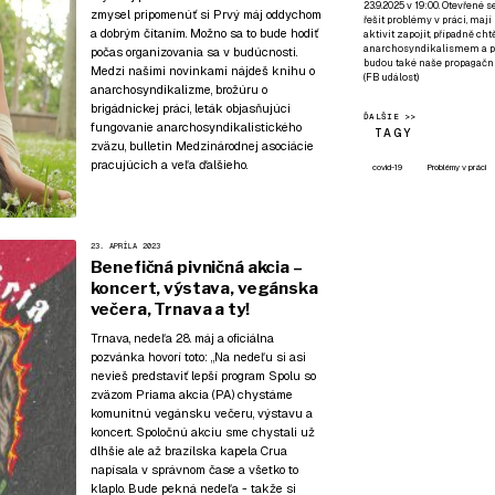
23.9.2025 v 19:00. Otevřené 
zmysel pripomenúť si Prvý máj oddychom
řešit problémy v práci, mají
a dobrým čítaním. Možno sa to bude hodiť
aktivit zapojit, případně ch
anarchosyndikalismem a poz
počas organizovania sa v budúcnosti.
budou také naše propagační
Medzi našimi novinkami nájdeš knihu o
(
FB událost
)
anarchosyndikalizme, brožúru o
brigádnickej práci, leták objasňujúci
ĎALŠIE >>
fungovanie anarchosyndikalistického
TAGY
zväzu, bulletin Medzinárodnej asociácie
pracujúcich a veľa ďalšieho.
covid-19
Problémy v práci
23. APRÍLA 2023
Benefičná pivničná akcia –
koncert, výstava, vegánska
večera, Trnava a ty!
Trnava, nedeľa 28. máj a oficiálna
pozvánka hovorí toto: „Na nedeľu si asi
nevieš predstaviť lepší program Spolu so
zväzom Priama akcia (PA) chystáme
komunitnú vegánsku večeru, výstavu a
koncert. Spoločnú akciu sme chystali už
dlhšie ale až brazílska kapela Crua
napísala v správnom čase a všetko to
klaplo. Bude pekná nedeľa - takže si