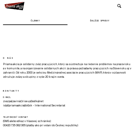
ČLÁNKY
ĎALŠIE SPRÁVY
O NÁS
Priama akcia je solidárny zväz pracujúcich, ktorý sa sústreďuje na riešenie problémov na pracovisku
a v komunite, a na organizovanie solidárnych akcií za práva a požiadavky pracujúcich na Slovensku aj v
zahraničí. Od roku 2000 je sekciou Medzinárodnej asociácie pracujúcich (MAP), ktorá v súčasnosti
združuje zväzy a skupiny z vyše 20 krajín sveta.
KONTAKTY
E-MAIL
zvazpa(zavináč)riseup(bodka)net
is(at)priamaakcia(dot)sk - International Secretariat
TELEFONICKÝ KONTAKT
(SMS alebo odkaz v hlasovej schránke):
00420 735 082 065 (platby ako pri volaní do Českej republiky)