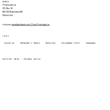
ADRESA
Priama akcia
P.O. Box 16
841 06 Bratislava 48
Slovensko
www.facebook.com/Zvaz.Priama.akcia
FACEBOOK
TAGY
COVID-19
PROBLÉMY V PRÁCI
ŠKOLSTVO
SOLIDÁRNE VÝZVY
VEGANANA
ANTI(©) 2024 -
PRIAMA AKCIA