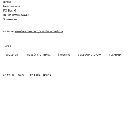
ADRESA
Priama akcia
P.O. Box 16
841 06 Bratislava 48
Slovensko
www.facebook.com/Zvaz.Priama.akcia
FACEBOOK
TAGY
COVID-19
PROBLÉMY V PRÁCI
ŠKOLSTVO
SOLIDÁRNE VÝZVY
VEGANANA
ANTI(©) 2024 -
PRIAMA AKCIA