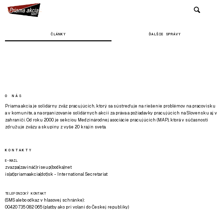
ČLÁNKY
ĎALŠIE SPRÁVY
O NÁS
Priama akcia je solidárny zväz pracujúcich, ktorý sa sústreďuje na riešenie problémov na pracovisku
a v komunite, a na organizovanie solidárnych akcií za práva a požiadavky pracujúcich na Slovensku aj v
zahraničí. Od roku 2000 je sekciou Medzinárodnej asociácie pracujúcich (MAP), ktorá v súčasnosti
združuje zväzy a skupiny z vyše 20 krajín sveta.
KONTAKTY
E-MAIL
zvazpa(zavináč)riseup(bodka)net
is(at)priamaakcia(dot)sk - International Secretariat
TELEFONICKÝ KONTAKT
(SMS alebo odkaz v hlasovej schránke):
00420 735 082 065 (platby ako pri volaní do Českej republiky)