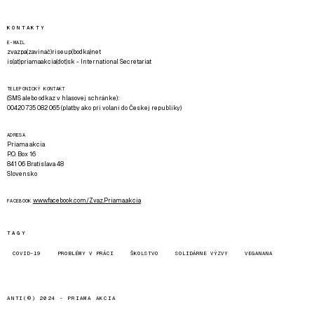
KONTAKTY
E-MAIL
zvazpa(zavináč)riseup(bodka)net
is(at)priamaakcia(dot)sk - International Secretariat
TELEFONICKÝ KONTAKT
(SMS alebo odkaz v hlasovej schránke):
00420 735 082 065 (platby ako pri volaní do Českej republiky)
ADRESA
Priama akcia
P.O. Box 16
841 06 Bratislava 48
Slovensko
www.facebook.com/Zvaz.Priama.akcia
FACEBOOK
TAGY
COVID-19
PROBLÉMY V PRÁCI
ŠKOLSTVO
SOLIDÁRNE VÝZVY
VEGANANA
ANTI(©) 2024 -
PRIAMA AKCIA