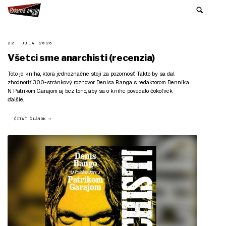
22. JÚLA 2026
Všetci sme anarchisti (recenzia)
Toto je kniha, ktorá jednoznačne stojí za pozornosť. Takto by sa dal
zhodnotiť 300-stránkový rozhovor Denisa Banga s redaktorom Denníka
N Patrikom Garajom aj bez toho, aby sa o knihe povedalo čokoľvek
ďalšie.
ČÍTAŤ ČLÁNOK →