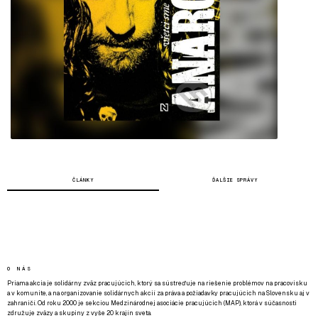
ČLÁNKY
ĎALŠIE SPRÁVY
O NÁS
Priama akcia je solidárny zväz pracujúcich, ktorý sa sústreďuje na riešenie problémov na pracovisku
a v komunite, a na organizovanie solidárnych akcií za práva a požiadavky pracujúcich na Slovensku aj v
zahraničí. Od roku 2000 je sekciou Medzinárodnej asociácie pracujúcich (MAP), ktorá v súčasnosti
združuje zväzy a skupiny z vyše 20 krajín sveta.