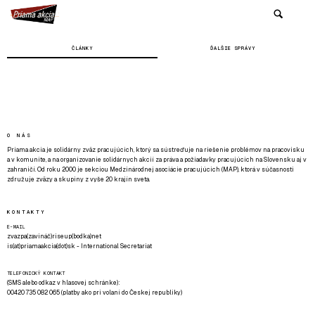
ČLÁNKY
ĎALŠIE SPRÁVY
O NÁS
Priama akcia je solidárny zväz pracujúcich, ktorý sa sústreďuje na riešenie problémov na pracovisku
a v komunite, a na organizovanie solidárnych akcií za práva a požiadavky pracujúcich na Slovensku aj v
zahraničí. Od roku 2000 je sekciou Medzinárodnej asociácie pracujúcich (MAP), ktorá v súčasnosti
združuje zväzy a skupiny z vyše 20 krajín sveta.
KONTAKTY
E-MAIL
zvazpa(zavináč)riseup(bodka)net
is(at)priamaakcia(dot)sk - International Secretariat
TELEFONICKÝ KONTAKT
(SMS alebo odkaz v hlasovej schránke):
00420 735 082 065 (platby ako pri volaní do Českej republiky)