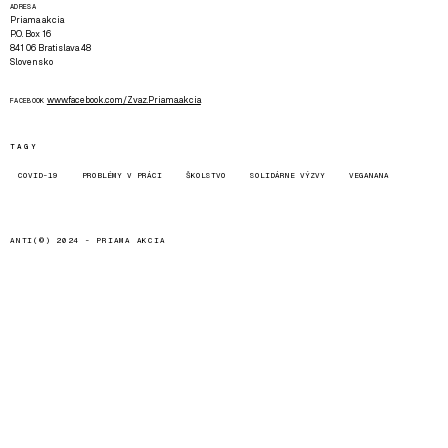
ADRESA
Priama akcia
P.O. Box 16
841 06 Bratislava 48
Slovensko
www.facebook.com/Zvaz.Priama.akcia
FACEBOOK
TAGY
COVID-19
PROBLÉMY V PRÁCI
ŠKOLSTVO
SOLIDÁRNE VÝZVY
VEGANANA
ANTI(©) 2024 -
PRIAMA AKCIA