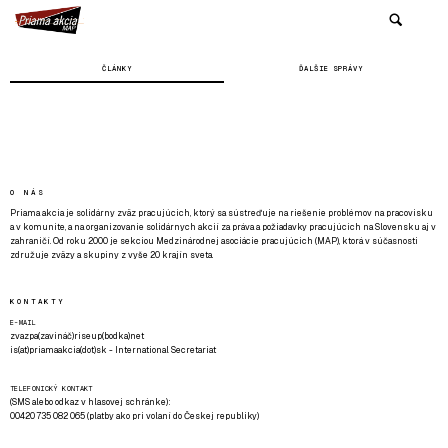
ČLÁNKY
ĎALŠIE SPRÁVY
O NÁS
Priama akcia je solidárny zväz pracujúcich, ktorý sa sústreďuje na riešenie problémov na pracovisku
a v komunite, a na organizovanie solidárnych akcií za práva a požiadavky pracujúcich na Slovensku aj v
zahraničí. Od roku 2000 je sekciou Medzinárodnej asociácie pracujúcich (MAP), ktorá v súčasnosti
združuje zväzy a skupiny z vyše 20 krajín sveta.
KONTAKTY
E-MAIL
zvazpa(zavináč)riseup(bodka)net
is(at)priamaakcia(dot)sk - International Secretariat
TELEFONICKÝ KONTAKT
(SMS alebo odkaz v hlasovej schránke):
00420 735 082 065 (platby ako pri volaní do Českej republiky)