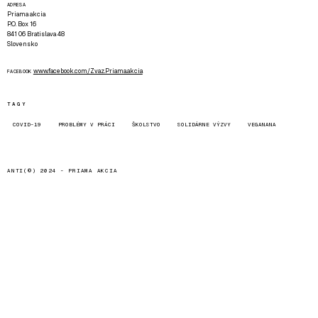
ADRESA
Priama akcia
P.O. Box 16
841 06 Bratislava 48
Slovensko
www.facebook.com/Zvaz.Priama.akcia
FACEBOOK
TAGY
COVID-19
PROBLÉMY V PRÁCI
ŠKOLSTVO
SOLIDÁRNE VÝZVY
VEGANANA
ANTI(©) 2024 -
PRIAMA AKCIA