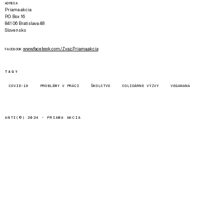
ADRESA
Priama akcia
P.O. Box 16
841 06 Bratislava 48
Slovensko
www.facebook.com/Zvaz.Priama.akcia
FACEBOOK
TAGY
COVID-19
PROBLÉMY V PRÁCI
ŠKOLSTVO
SOLIDÁRNE VÝZVY
VEGANANA
ANTI(©) 2024 -
PRIAMA AKCIA