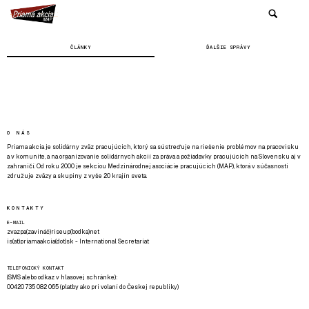
ČLÁNKY
ĎALŠIE SPRÁVY
O NÁS
Priama akcia je solidárny zväz pracujúcich, ktorý sa sústreďuje na riešenie problémov na pracovisku
a v komunite, a na organizovanie solidárnych akcií za práva a požiadavky pracujúcich na Slovensku aj v
zahraničí. Od roku 2000 je sekciou Medzinárodnej asociácie pracujúcich (MAP), ktorá v súčasnosti
združuje zväzy a skupiny z vyše 20 krajín sveta.
KONTAKTY
E-MAIL
zvazpa(zavináč)riseup(bodka)net
is(at)priamaakcia(dot)sk - International Secretariat
TELEFONICKÝ KONTAKT
(SMS alebo odkaz v hlasovej schránke):
00420 735 082 065 (platby ako pri volaní do Českej republiky)