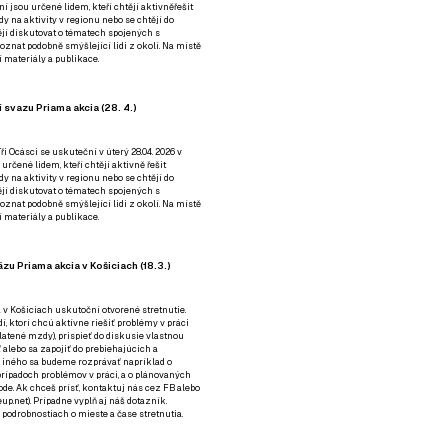
ní jsou určené lidem, kteří chtějí aktivněřešit
y na aktivity v regionu nebo se chtějí do
tějí diskutovat o tématech spojených s
nat podobně smýšlející lidi z okolí. Na místě
 materiály a publikace.
 svazu Priama akcia (28. 4.)
i Ocásci se uskuteční v úterý 28.04. 2026 v
 určené lidem, kteří chtějí aktivně řešit
y na aktivity v regionu nebo se chtějí do
tějí diskutovat o tématech spojených s
nat podobně smýšlející lidi z okolí. Na místě
 materiály a publikace.
zu Priama akcia v Košiciach (18.3.)
a v Košiciach uskutoční otvorené stretnutie.
í, ktorí chcú aktívne riešiť problémy v práci
platené mzdy), prispieť do diskusie vlastnou
alebo sa zapojiť do prebiehajúcich a
 iného sa budeme rozprávať napríklad o
rípadoch problémov v práci, a o plánovaných
de. Ak chceš prísť, kontaktuj nás cez
FB
alebo
up.net). Prípadne
vyplň aj náš dotazník
.
odrobnostiach o mieste a čase stretnutia.