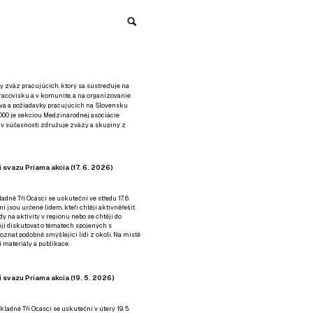
y zväz pracujúcich, ktorý sa sústreďuje na
racovisku a v komunite, a na organizovanie
áva a požiadavky pracujúcich na Slovensku
2000 je sekciou Medzinárodnej asociácie
á v súčasnosti združuje zväzy a skupiny z
 svazu Priama akcia (17. 6. 2026)
adně Tři Ocásci se uskuteční ve středu 17. 6.
ní jsou určené lidem, kteří chtějí aktivněřešit
y na aktivity v regionu nebo se chtějí do
tějí diskutovat o tématech spojených s
nat podobně smýšlející lidi z okolí. Na místě
 materiály a publikace.
 svazu Priama akcia (19. 5. 2026)
ladně Tři Ocásci se uskuteční v úterý 19. 5.