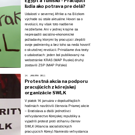
Egypt a Tunisko - Pracujúci
ľudia ako potrava pre delá?
Udalosti v severnej Afrike a na Blízkom
východe sú stále aktuálne. Hovorí sa o
revolúcii, my však toto nadšenie
nezdieľame. Ani v jednej krajine sa
nepresadili sociálno-ekonomické
požiadavky, ktorými by pracujúci zlepšili
svoje podmienky, a bez toho sa nedá hovoriť
o skutočnej revolúcii. Prinášame dva texty
o udalostiach: jeden bol publikovaný na
webstránke
KRAS (MAP Rusko)
, druhý
zostavili
ZSP (MAP Poľsko)
.
14. JANUÁRA 2011
Protestná akcia na podporu
pracujúcich z kórejskej
organizácie SWLK
V piatok 14. januára v dopoludňajších
hodinách navštívili členovia Priamej akcie
– Bratislava a ďalší jednotlivci
veľvyslanectvo Kórejskej republiky a
vyjadrili protest proti stíhaniu členov
SWLK (Aliancia socialistických
pracujúcich Kórey). Namiesto veľvyslanca