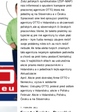
Zväz poľských syndikalistov (
ZSP-MAP
)
nás informoval o spustení kampane proti
pracovnej agentúre OTTO
, ktorá má
pobočky aj na Slovensku a v Česku.
Spracovali sme text opisujúci praktiky
agentúry OTTO v Holandsku a skúsenosti
poľských, ale aj slovenských či českých
pracovníkov. Vieme, že takéto praktiky sú
typické aj pre iné agentúry, tu však platí
jedno – kým ľudia nemajú záujem riešiť
svoje problémy, nikto ich za nich riešiť
nebude. Ak teba alebo tvojich známych
táto agentúra nejakým spôsobom podviedla
a chceš sa proti tomu postaviť, kontaktuj
nás. V najbližších dňoch sa uskutočnia
akcie priamo medzi pracovníkmi v
Holandsku a v pobočkách tejto agentúry.
Aktualizácie:
Apríl: Akcie proti dcérskej firme OTTO v
Nemecku;
výzva k solidarite
Marec: Ústupky OTTO; protest pred sídlom
agentúry v Holandsku; akcie v Poľsku
Február: Akcie v Holandsku, Poľsku,
Česku a na Slovensku
7. FEBRUÁRA 2011