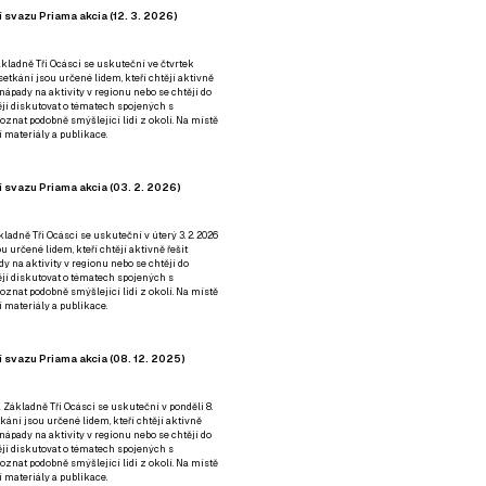
 svazu Priama akcia (12. 3. 2026)
kladně Tři Ocásci se uskuteční ve čtvrtek
é setkání jsou určené lidem, kteří chtějí aktivně
 nápady na aktivity v regionu nebo se chtějí do
tějí diskutovat o tématech spojených s
nat podobně smýšlející lidi z okolí. Na místě
 materiály a publikace.
 svazu Priama akcia (03. 2. 2026)
ladně Tři Ocásci se uskuteční v úterý 3. 2. 2026
ou určené lidem, kteří chtějí aktivně řešit
y na aktivity v regionu nebo se chtějí do
tějí diskutovat o tématech spojených s
nat podobně smýšlející lidi z okolí. Na místě
 materiály a publikace.
 svazu Priama akcia (08. 12. 2025)
 Základně Tři Ocásci se uskuteční v ponděli 8.
etkání jsou určené lidem, kteří chtějí aktivně
 nápady na aktivity v regionu nebo se chtějí do
tějí diskutovat o tématech spojených s
nat podobně smýšlející lidi z okolí. Na místě
 materiály a publikace.