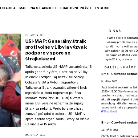
LIDARITA
MAP
NA STIAHNUTIE
PRACOVNÉ PRÁVO
ENGLISH
O NÁS
21. APRÍLA 2011
Priama akcia je solidárn
USI-MAP: Generálny štrajk
riešenie problémov na p
proti vojne v Líbyi a výzva k
solidárnych akcií za pr
aj v zahraničí. Od roku 
podpore v spore so
pracujúcich (MAP), ktor
štrajkokazmi
vyše 20 krajín sveta.
Talianska sekcia USI-MAP uskutočnila 15.
ĎALŠIE SPRÁVY
apríla generálny štrajk proti vojne v Líbyi.
Brno - Otevřené setkání
Iniciatívu podporili aj nezávislé odbory
9. JÚNA 2026
Cobas a SISA a Výbor imigrantov v
Taliansku. Štrajk poznačil zákerný krok
Páté
letošní setkání na Zákl
2026 v 19:00. Otevřené setká
organizácie, ktorá neprávom používa
problémy v práci, mají nápad
rovnaké meno (tzv. USI-Rím) a ktorá v
aktivit zapojit, případně ch
mene USI verejne oznámila, že nijaký
anarchosyndikalismem a poz
budou také naše propagační
štrajk sa nekoná. Preto by sme chceli
(
FB událost
)
zároveň požiadať o podporu USI-MAP v
spore s touto organizáciou, ktorý sa vlečie
Brno - Otevřené setkání
už viac ako 15 rokov.
12. MÁJA 2026
20. APRÍLA 2011
Čtvrtý
letošní setkání na Zák