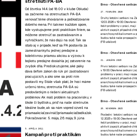
stretnutí PA-BA
Brno - Otevřené setkání
Od štvrtka 14.4. (od 18:00 v klube
Obluda
)
27. FEBRUÁRA 2026
sa začneme na stretnutiach PA-BA
Druhý letošní setkání na Zá
venovať téme ohováranie a poškodzovanie
12.03. 2026 v 19:00. Otevřen
dobrého mena. Pri takmer každom spore,
řešit problémy v práci, mají
kde vystupujeme proti praktikám firiem, sa
aktivit zapojit, případně ch
anarchosyndikalismem a poz
môžeme stretnúť so zastrašovaním a
budou také naše propagační
vyhrážkami, že nás dajú na súd. Tak sa
(
FB událost
)
stalo aj v prípade, keď sa PA postavila za
zamestnankyňu jednej predajne a
Brno - Otevřené setkání
kolektívnou priamou akciou a výzvou k
bojkotu predajne dosiahla jej zatvorenie na
21. JANUÁRA 2026
zvyšok dňa. Prediskutujeme, aké páky
První letošní setkání na Zák
v 19:00. Otevřené setkání js
dáva šéfom zákon do rúk pri zastrašovaní
problémy v práci, mají nápad
pracujúcich, a ako sme sa proti nim
aktivit zapojit, případně ch
postavili my. Stále však platí, že hoci máme
anarchosyndikalismem a poz
budou také naše propagační
určenú tému, stretnutia PA-BA sú
(
FB událost
)
predovšetkým o riešení aktuálnych
problémov. Ak máš problém na pracovisku, v
Brno - Otevřené setkání
škole či bydlisku, príď na naše stretnutie.
Ideálne bude, ak sa nám vopred ozveš na
26. NOVEMBRA 2025
priamaakcia(zavináč)priamaakcia(bodka)sk.
Poslední letošní setkání na
Pokračovanie:
5. mája
,
26. mája
,
9. júna
12. 2025 v 19:00. Otevřené s
řešit problémy v práci, mají
aktivit zapojit, případně ch
5. APRÍLA 2011
anarchosyndikalismem a poz
Kampaň proti praktikám
budou také naše propagační