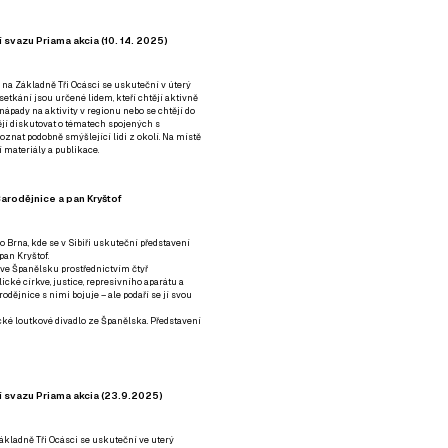
 svazu Priama akcia (10. 14. 2025)
 na Základně Tři Ocásci se uskuteční v úterý
é setkání jsou určené lidem, kteří chtějí aktivně
 nápady na aktivity v regionu nebo se chtějí do
tějí diskutovat o tématech spojených s
nat podobně smýšlející lidi z okolí. Na místě
 materiály a publikace.
arodějnice a pan Kryštof
o Brna, kde se v Sibiři uskuteční představení
pan Kryštof.
 ve Španělsku prostřednictvím čtyř
ické církve, justice, represivního aparátu a
odějnice s nimi bojuje – ale podaří se jí svou
tické loutkové divadlo ze Španělska. Představení
í svazu Priama akcia (23.9.2025)
ákladně Tři Ocásci se uskuteční ve uterý