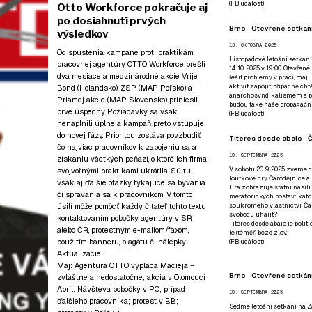
(
FB událost
)
Otto Workforce pokračuje aj
po dosiahnutí prvých
Brno - Otevřené setkání
výsledkov
13. OKTÓBRA 2025
Od spustenia kampane proti praktikám
Listopadové letošní setkání
pracovnej agentúry OTTO Workforce prešli
14. 10. 2025 v 19:00. Otevřen
dva mesiace a medzinárodné akcie
Vrije
řešit problémy v práci, mají
aktivit zapojit, případně ch
Bond
(Holandsko),
ZSP
(MAP Poľsko) a
anarchosyndikalismem a poz
Priamej akcie (MAP Slovensko) priniesli
budou také naše propagační
prvé úspechy. Požiadavky sa však
(
FB událost
)
nenaplnili úplne a kampaň preto vstupuje
do novej fázy. Prioritou zostáva povzbudiť
Títeres desde abajo - Č
čo najviac pracovníkov k zapojeniu sa a
19. SEPTEMBRA 2025
získaniu všetkých peňazí, o ktoré ich firma
V sobotu 20. 9. 2025 zveme d
svojvoľnými praktikami ukrátila. Sú tu
loutkové hry Čarodějnice a 
však aj ďalšie otázky týkajúce sa bývania
Hra zobrazuje státní násilí
či správania sa k pracovníkom. V tomto
metaforických postav: katol
úsilí môže pomôcť každý čitateľ tohto textu
soukromého vlastnictví. Čar
svobodu uhájit?
kontaktovaním pobočky agentúry v SR
Títeres desde abajo je poli
alebo ČR, protestným
e-mailom
/faxom,
je (téměř) beze zlov.
použitím
banneru
,
plagátu
či
nálepky
.
(
FB událost
)
Aktualizácie:
Máj:
Agentúra OTTO vypláca Macieja –
Brno - Otevřené setkán
zvláštne a nedostatočne
;
akcia v Olomouci
Apríl:
Návšteva pobočky v PO
;
prípad
19. SEPTEMBRA 2025
ďalšieho pracovníka
;
protest v BB
;
Sedmé letošní setkání na Z