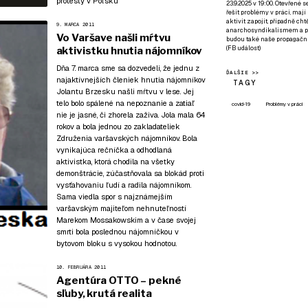
protesty v Poľsku
23.9.2025 v 19:00. Otevřené 
řešit problémy v práci, mají
aktivit zapojit, případně ch
9. MARCA 2011
anarchosyndikalismem a poz
Vo Varšave našli mŕtvu
budou také naše propagační
(
FB událost
)
aktivistku hnutia nájomníkov
Dňa 7. marca sme sa dozvedeli, že jednu z
ĎALŠIE >>
najaktívnejších členiek hnutia nájomníkov
TAGY
Jolantu Brzesku našli mŕtvu v lese. Jej
telo bolo spálené na nepoznanie a zatiaľ
covid-19
Problémy v práci
nie je jasné, či zhorela zaživa. Jola mala 64
rokov a bola jednou zo zakladateliek
Združenia varšavských nájomníkov. Bola
vynikajúca rečníčka a odhodlaná
aktivistka, ktorá chodila na všetky
demonštrácie, zúčastňovala sa blokád proti
vysťahovaniu ľudí a radila nájomníkom.
Sama viedla spor s najznámejším
varšavským majiteľom nehnuteľností
Marekom Mossakowskim a v čase svojej
smrti bola poslednou nájomníčkou v
bytovom bloku s vysokou hodnotou.
10. FEBRUÁRA 2011
Agentúra OTTO – pekné
sľuby, krutá realita