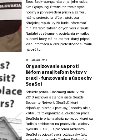
Seoa Seok-soonga nás prijal jeho radca
Kim Gyuyoung. Stretnutie trvalo vyše
hodiny a po vysvetlení príčin a zámeru
nášho protestu prisľúbil zástupca
Kórejskej republiky, že bude informovať
ministerstvo zahraničných vecí v Soule.
Naďalej vyzývame k posielaniu e-mailov
sudcovi, ktorý má na starosti daný prípad.
Viac informácií a vzor protestného e-mailu
nájdeš tu
.
12. JANUÁRA 2011
Organizovanie sa proti
šéfom a majiteľom bytov v
praxi - fungovanie a úspechy
SeaSol
Kolektív portálu Libcom.org urobil v roku
2010 rozhovor s členom siete Seattle
Solidarity Network (SeaSol), ktorý
objasňuje históriu, postupy, úspechy, ale aj
kritiku tejto organizácie. Základom práce
SeaSolu je priama akcia, pomocou ktorej sa
ľudia s problémom na pracovisku alebo v
bydlisku usilujú s podporou aktivistov
SeaSol vybojovať svoje požiadavky (ako
naposledy
v prípade Gladys
). Podobným