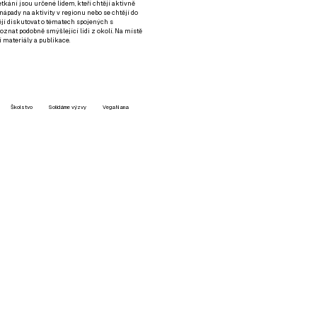
setkání jsou určené lidem, kteří chtějí aktivně
 nápady na aktivity v regionu nebo se chtějí do
tějí diskutovat o tématech spojených s
nat podobně smýšlející lidi z okolí. Na místě
 materiály a publikace.
Školstvo
Solidárne výzvy
VegaNana