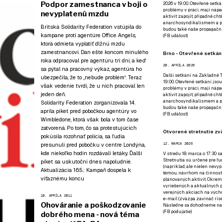
Podpor zamestnanca v boji o
2026 v 19:00. Otevřené setká
problémy v práci, mají nápad
nevyplatenú mzdu
aktivit zapojit, případně ch
anarchosyndikalismem a poz
Britská Solidarity Federation vstúpila do
budou také naše propagační
kampane proti agentúre Office Angels,
(
FB událost
)
ktorá odmieta vyplatiť dlžnú mzdu
zamestnancovi. Dan ešte koncom minulého
Brno - Otevřené setkání
roka odpracoval pre agentúru tri dni, a keď
20. APRÍLA 2026
sa pýtal na pracovný výkaz, agentúra ho
Další setkání na Základně Tř
ubezpečila, že to „nebude problém“. Teraz
19:00. Otevřené setkání jsou
však vedenie tvrdí, že u nich pracoval len
problémy v práci, mají nápad
jeden deň.
aktivit zapojit, případně ch
anarchosyndikalismem a poz
Solidarity Federation zorganizovala 14.
budou také naše propagační
apríla piket pred pobočkou agentúry vo
(
FB událost
)
Wimbledone, ktorá však bola v tom čase
zatvorená. Po tom, čo sa protestujúcich
Otvorené stretnutie zvä
pokúsila rozohnať polícia, sa ľudia
presunuli pred pobočku v centre Londýna,
12. MARCA 2026
kde niekoľko hodín rozdávali letáky. Ďalší
V stredu 18. marca o 17:30 s
Stretnutia sú určené pre ľud
piket sa uskutoční dnes napoludnie.
(napríklad, ale nielen nevy
Aktualizácia 16.5.:
Kampaň dospela k
témou, návrhom na činnosť 
víťaznému koncu
plánovaných aktivít. Okrem
vyriešených a aktuálnych p
verejných akciach na výcho
10. APRÍLA 2011
e-mail (zvazpa zavináč rise
Ohováranie a poškodzovanie
Následne sa dohodneme na p
(
FB podujatie
)
dobrého mena - nová téma