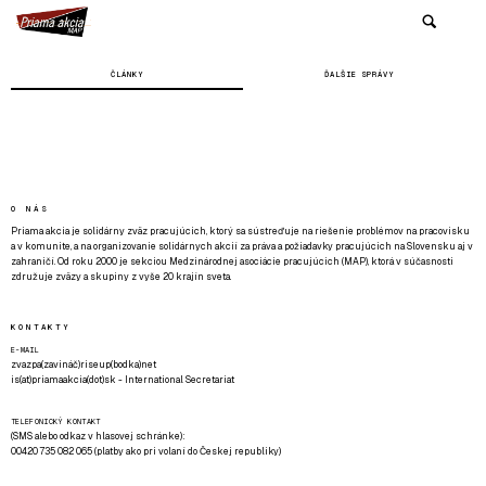
ČLÁNKY
ĎALŠIE SPRÁVY
O NÁS
Priama akcia je solidárny zväz pracujúcich, ktorý sa sústreďuje na riešenie problémov na pracovisku
a v komunite, a na organizovanie solidárnych akcií za práva a požiadavky pracujúcich na Slovensku aj v
zahraničí. Od roku 2000 je sekciou Medzinárodnej asociácie pracujúcich (MAP), ktorá v súčasnosti
združuje zväzy a skupiny z vyše 20 krajín sveta.
KONTAKTY
E-MAIL
zvazpa(zavináč)riseup(bodka)net
is(at)priamaakcia(dot)sk - International Secretariat
TELEFONICKÝ KONTAKT
(SMS alebo odkaz v hlasovej schránke):
00420 735 082 065 (platby ako pri volaní do Českej republiky)