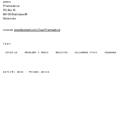
ADRESA
Priama akcia
P.O. Box 16
841 06 Bratislava 48
Slovensko
www.facebook.com/Zvaz.Priama.akcia
FACEBOOK
TAGY
COVID-19
PROBLÉMY V PRÁCI
ŠKOLSTVO
SOLIDÁRNE VÝZVY
VEGANANA
ANTI(©) 2024 -
PRIAMA AKCIA