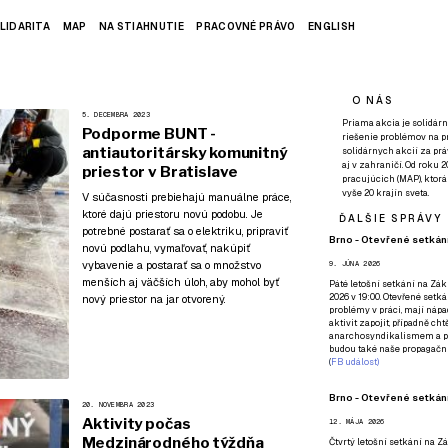
LIDARITA
MAP
NA STIAHNUTIE
PRACOVNÉ PRÁVO
ENGLISH
O NÁS
5. DECEMBRA 2023
Priama akcia je solidárn
Podporme BUNT -
riešenie problémov na p
antiautoritársky komunitný
solidárnych akcií za pr
aj v zahraničí. Od roku 
priestor v Bratislave
pracujúcich (MAP), ktor
vyše 20 krajín sveta.
V súčasnosti prebiehajú manuálne práce,
ktoré dajú priestoru novú podobu. Je
ĎALŠIE SPRÁVY
potrebné postarať sa o elektriku, pripraviť
Brno - Otevřené setkání
novú podlahu, vymaľovať, nakúpiť
vybavenie a postarať sa o množstvo
9. JÚNA 2026
menších aj väčších úloh, aby mohol byť
Páté
letošní setkání na Zákl
2026 v 19:00. Otevřené setká
nový priestor na jar otvorený.
problémy v práci, mají nápad
aktivit zapojit, případně ch
anarchosyndikalismem a poz
budou také naše propagační
(
FB událost
)
Brno - Otevřené setkání
20. NOVEMBRA 2023
Aktivity počas
12. MÁJA 2026
Medzinárodného týždňa
Čtvrtý
letošní setkání na Zák