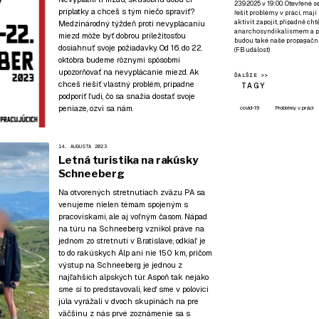
23.9.2025 v 19:00. Otevřené 
príplatky a chceš s tým niečo spraviť?
řešit problémy v práci, mají
aktivit zapojit, případně ch
Medzinárodný týždeň proti nevyplácaniu
anarchosyndikalismem a poz
miezd môže byť dobrou príležitosťou
budou také naše propagační
dosiahnuť svoje požiadavky. Od 16. do 22.
(
FB událost
)
októbra budeme rôznymi spôsobmi
upozorňovať na nevyplácanie miezd. Ak
ĎALŠIE >>
chceš riešiť vlastný problém, prípadne
TAGY
podporiť ľudí, čo sa snažia dostať svoje
peniaze, ozvi sa nám.
covid-19
Problémy v práci
14. AUGUSTA 2023
Letná turistika na rakúsky
Schneeberg
Na otvorených stretnutiach zväzu PA sa
venujeme nielen témam spojeným s
pracoviskami, ale aj voľným časom. Nápad
na túru na Schneeberg vznikol práve na
jednom zo stretnutí v Bratislave, odkiaľ je
to do rakúskych Álp ani nie 150 km, pričom
výstup na Schneeberg je jednou z
najľahších alpských túr. Aspoň tak nejako
sme si to predstavovali, keď sme v polovici
júla vyrážali v dvoch skupinách na pre
väčšinu z nás prvé zoznámenie sa s