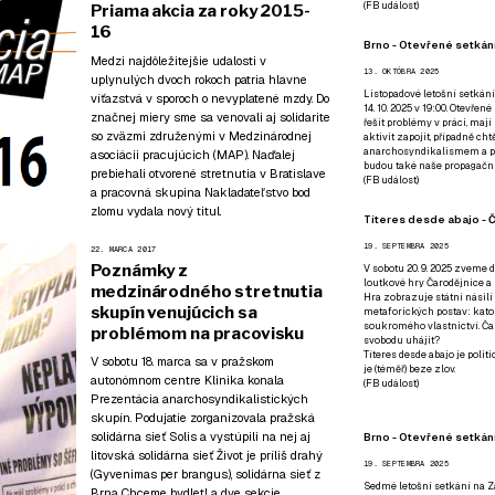
(
FB událost
)
Priama akcia za roky 2015-
16
Brno - Otevřené setkání
Medzi najdôležitejšie udalosti v
13. OKTÓBRA 2025
uplynulých dvoch rokoch patria hlavne
Listopadové letošní setkání
víťazstvá v sporoch o nevyplatené mzdy. Do
14. 10. 2025 v 19:00. Otevřen
značnej miery sme sa venovali aj solidarite
řešit problémy v práci, mají
so zväzmi združenými v Medzinárodnej
aktivit zapojit, případně ch
anarchosyndikalismem a poz
asociácii pracujúcich (MAP). Naďalej
budou také naše propagační
prebiehali otvorené stretnutia v Bratislave
(
FB událost
)
a pracovná skupina Nakladateľstvo bod
zlomu vydala nový titul.
Títeres desde abajo - Č
19. SEPTEMBRA 2025
22. MARCA 2017
Poznámky z
V sobotu 20. 9. 2025 zveme d
loutkové hry Čarodějnice a 
medzinárodného stretnutia
Hra zobrazuje státní násilí
skupín venujúcich sa
metaforických postav: katol
soukromého vlastnictví. Čar
problémom na pracovisku
svobodu uhájit?
Títeres desde abajo je poli
V sobotu 18. marca sa v pražskom
je (téměř) beze zlov.
autonómnom centre Klinika konala
(
FB událost
)
Prezentácia anarchosyndikalistických
skupín. Podujatie zorganizovala pražská
solidárna sieť Solis a vystúpili na nej aj
Brno - Otevřené setkán
litovská solidárna sieť Život je príliš drahý
19. SEPTEMBRA 2025
(Gyvenimas per brangus), solidárna sieť z
Sedmé letošní setkání na Z
Brna Chceme bydlet! a dve sekcie