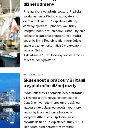
dlžnej odmeny
Priama akcia vyjadruje podporu Pražskej
solidárnej siete (Solis) v spore, ktorého
cieľom je dosiahnuť vyplatenie dlžnej
odmeny bývalému pracovníkovi firmy
Integra Czech s.r.o Tomášovi . Chceli by sme
požiadať o zaslanie protestného e-mailu
vedeniu firmy. Podrobnejšie informácie o
spore a vzor e-mailu nájdeš v prevzatom
texte od Solis.
Aktualizácia 15.3.:
Úspešný koniec sporu -
peniaze boli vyplatené
22. JANUÁRA 2017
Skúsenosť s prácou v Británii
a vyplatením dlžnej mzdy
Zväz Solidarity Federation (MAP Británia)
v Liverpoole informoval koncom roka o
úspešnom vyriešení problému s dlžnou
mzdou a nevyplatenou dovolenkou, ktorý
mala chyžná v jednom z hotelov v
komplexe Alber Dock. Spoločne sa im
podarilo dosiahnuť vyplatenie sumy 1200
libier ešte pred spustením verejnej