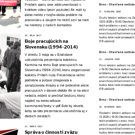
Brno - Otevřené setkání
Priebeh sporu sme zdokumentovali v
krátkom videu (pozri
youtube
). Ak máš ty
27. FEBRUÁRA 2026
alebo niekto z tvojho okolia problém na
Druhý letošní setkání na Zá
pracovisku a záujem ho riešiť,
ozvi sa nám
12.03. 2026 v 19:00. Otevřen
na niektorý z našich kontaktov
.
řešit problémy v práci, mají
aktivit zapojit, případně ch
anarchosyndikalismem a poz
16. MÁJA 2017
budou také naše propagační
Boje pracujúcich na
(
FB událost
)
Slovensku (1994-2014)
Brno - Otevřené setkání
V stredu 3. mája sa v Bratislave
uskutočnila prezentácia kolektívu
21. JANUÁRA 2026
Karmína na tému Boje pracujúcich na
První letošní setkání na Zák
v 19:00. Otevřené setkání js
Slovensku (1994-2014), ktorú zorganizoval
problémy v práci, mají nápad
kolektív
Príbeh nula
. Prezentácia veľmi
aktivit zapojit, případně ch
podrobne a pútavo zmapovala a
anarchosyndikalismem a poz
budou také naše propagační
zanalyzovala štrajky a iné protestné akcie
(
FB událost
)
pracujúcich v danom období. Ak si na akcii
nebol/a, môžeš si prečítať brožúru, ktorú
Brno - Otevřené setkání
nájdeš na tomto odkaze:
karmina.red/texty-v-pdf
. Bolo by skvelé,
26. NOVEMBRA 2025
keby sa táto prezentácia uskutočnila aj v
Poslední letošní setkání na
ďalších mestách.
12. 2025 v 19:00. Otevřené s
řešit problémy v práci, mají
aktivit zapojit, případně ch
31. MARCA 2017
anarchosyndikalismem a poz
Správa o činnosti zväzu
budou také naše propagační