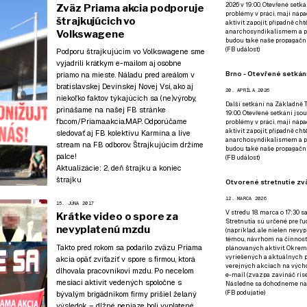
2026 v 19:00. Otevřené setká
Zväz Priama akcia podporuje
problémy v práci, mají nápad
štrajkujúcich vo
aktivit zapojit, případně ch
anarchosyndikalismem a poz
Volkswagene
budou také naše propagační
(
FB událost
)
Podporu štrajkujúcim vo Volkswagene sme
vyjadrili krátkym e-mailom aj osobne
Brno - Otevřené setkání
priamo na mieste. Náladu pred areálom v
bratislavskej Devínskej Novej Vsi, ako aj
20. APRÍLA 2026
niekoľko faktov týkajúcich sa (ne)výroby,
Další setkání na Základně Tř
prinášame na našej FB stránke
19:00. Otevřené setkání jsou
fb.com/Priama.akcia.MAP
. Odporúčame
problémy v práci, mají nápad
aktivit zapojit, případně ch
sledovať aj
FB kolektívu Karmína
a live
anarchosyndikalismem a poz
stream
na FB odborov
. Štrajkujúcim držíme
budou také naše propagační
palce!
(
FB událost
)
Aktualizácie:
2. deň štrajku a koniec
štrajku
Otvorené stretnutie zvä
12. MARCA 2026
15. JÚNA 2017
V stredu 18. marca o 17:30 s
Krátke video o spore za
Stretnutia sú určené pre ľud
nevyplatenú mzdu
(napríklad, ale nielen nevy
témou, návrhom na činnosť 
Takto pred rokom sa podarilo zväzu Priama
plánovaných aktivít. Okrem
vyriešených a aktuálnych p
akcia opäť
zvíťaziť v spore s firmou, ktorá
verejných akciach na výcho
dlhovala pracovníkovi mzdu
. Po necelom
e-mail (zvazpa zavináč rise
mesiaci aktivít vedených spoločne s
Následne sa dohodneme na p
(
FB podujatie
)
bývalým brigádnikom firmy prišiel želaný
výsledok – dlžné peniaze boli vyplatené.