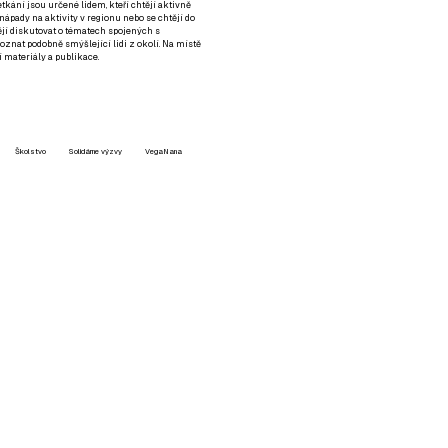
setkání jsou určené lidem, kteří chtějí aktivně
 nápady na aktivity v regionu nebo se chtějí do
tějí diskutovat o tématech spojených s
nat podobně smýšlející lidi z okolí. Na místě
 materiály a publikace.
Školstvo
Solidárne výzvy
VegaNana