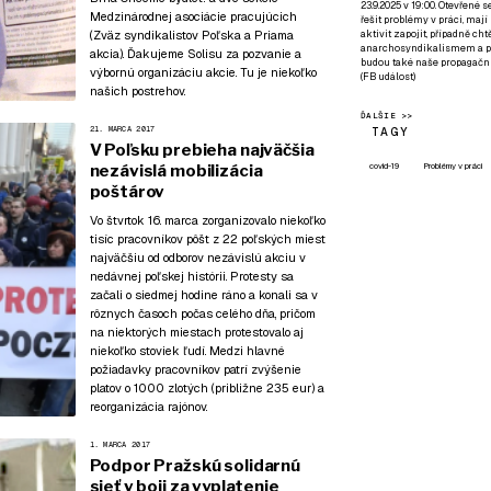
23.9.2025 v 19:00. Otevřené 
Medzinárodnej asociácie pracujúcich
řešit problémy v práci, mají
aktivit zapojit, případně ch
(Zväz syndikalistov Poľska a Priama
anarchosyndikalismem a poz
akcia). Ďakujeme Solisu za pozvanie a
budou také naše propagační
výbornú organizáciu akcie. Tu je niekoľko
(
FB událost
)
našich postrehov.
ĎALŠIE >>
21. MARCA 2017
TAGY
V Poľsku prebieha najväčšia
covid-19
Problémy v práci
nezávislá mobilizácia
poštárov
Vo štvrtok 16. marca zorganizovalo niekoľko
tisíc pracovníkov pôšt z 22 poľských miest
najväčšiu od odborov nezávislú akciu v
nedávnej poľskej histórii. Protesty sa
začali o siedmej hodine ráno a konali sa v
rôznych časoch počas celého dňa, pričom
na niektorých miestach protestovalo aj
niekoľko stoviek ľudí. Medzi hlavné
požiadavky pracovníkov patrí zvýšenie
platov o 1000 zlotých (približne 235 eur) a
reorganizácia rajónov.
1. MARCA 2017
Podpor Pražskú solidarnú
sieť v boji za vyplatenie