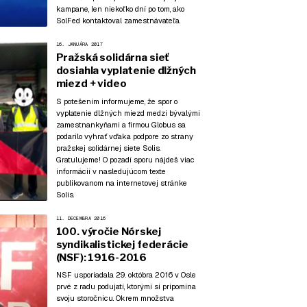
kampane, len niekoľko dní po tom, ako
SolFed kontaktoval zamestnávateľa.
16. JANUÁRA 2017
Pražská solidárna sieť
dosiahla vyplatenie dlžných
miezd + video
S potešením informujeme, že spor o
vyplatenie dlžných miezd medzi bývalými
zamestnankyňami a firmou Globus sa
podarilo vyhrať vďaka podpore zo strany
pražskej solidárnej siete Solis.
Gratulujeme! O pozadí sporu nájdeš viac
informácií v nasledujúcom texte
publikovanom na internetovej stránke
Solis.
11. DECEMBRA 2016
100. výročie Nórskej
syndikalistickej federácie
(NSF): 1916-2016
NSF usporiadala 29. októbra 2016 v Osle
prvé z radu podujatí, ktorými si pripomína
svoju storočnicu. Okrem množstva