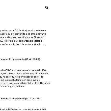
y zväz pracujúcich, ktorý sa sústreďuje na
racovisku a v komunite, a na organizovanie
áva a požiadavky pracujúcich na Slovensku
2000 je sekciou Medzinárodnej asociácie
á v súčasnosti združuje zväzy a skupiny z
 svazu Priama akcia (17. 6. 2026)
adně Tři Ocásci se uskuteční ve středu 17. 6.
ní jsou určené lidem, kteří chtějí aktivněřešit
y na aktivity v regionu nebo se chtějí do
tějí diskutovat o tématech spojených s
nat podobně smýšlející lidi z okolí. Na místě
 materiály a publikace.
 svazu Priama akcia (19. 5. 2026)
ladně Tři Ocásci se uskuteční v úterý 19. 5.