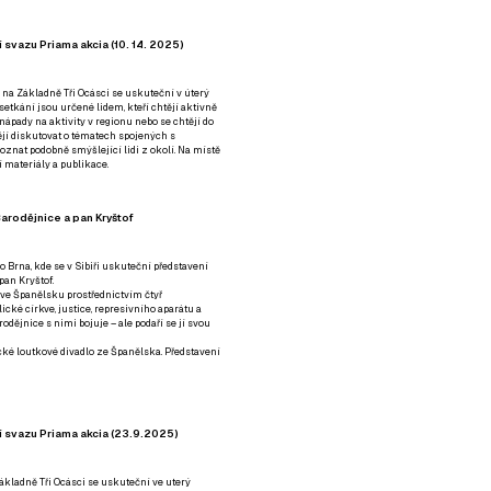
 svazu Priama akcia (10. 14. 2025)
 na Základně Tři Ocásci se uskuteční v úterý
é setkání jsou určené lidem, kteří chtějí aktivně
 nápady na aktivity v regionu nebo se chtějí do
tějí diskutovat o tématech spojených s
nat podobně smýšlející lidi z okolí. Na místě
 materiály a publikace.
arodějnice a pan Kryštof
o Brna, kde se v Sibiři uskuteční představení
pan Kryštof.
 ve Španělsku prostřednictvím čtyř
ické církve, justice, represivního aparátu a
odějnice s nimi bojuje – ale podaří se jí svou
tické loutkové divadlo ze Španělska. Představení
í svazu Priama akcia (23.9.2025)
ákladně Tři Ocásci se uskuteční ve uterý