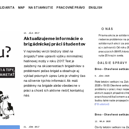
LIDARITA
MAP
NA STIAHNUTIE
PRACOVNÉ PRÁVO
ENGLISH
O NÁS
12. JÚLA 2017
Priama akcia je solidárn
Aktualizujeme informácie o
riešenie problémov na p
brigádnickej práci študentov
solidárnych akcií za pr
aj v zahraničí. Od roku 
V najnovšej verzii brožúry
Ideš na
pracujúcich (MAP), ktor
vyše 20 krajín sveta.
brigádu?
sme upravili výšku minimálnej
hodinovej mzdy v roku 2017. Text je
ĎALŠIE SPRÁVY
založený na skúsenostiach brigádnikov s
Brno - Otevřené setkání
problémami počas brigád a obsahuje aj
výklad právnych úprav. Leto je vhodný čas
9. JÚNA 2026
na oživenie týchto informácií. Ak máš
Páté
letošní setkání na Zákl
problémy na brigáde
alebo všeobecne v
2026 v 19:00. Otevřené setká
problémy v práci, mají nápad
práci a chceš ich aktívne riešiť,
kontaktuj
aktivit zapojit, případně ch
nás
.
anarchosyndikalismem a poz
budou také naše propagační
(
FB událost
)
Brno - Otevřené setkání
12. MÁJA 2026
21. JÚNA 2017
Čtvrtý
letošní setkání na Zák