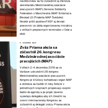
návštevníkov sa ho zúčastnili aj členovia
sekretariátu Medzinárodnej asociácie
pracujúcich (MAP), členovia Solidarity
Federation z Manchestra (MAP Británia) a
Ørestad LS (Priatelia MAP Švédsko).
Neskôr prišli pozdraviť NSF aj deviati
pracovníci zo zdola organizovanej iniciatívy
z veľkých prepravných terminálov v Osle a
okolí.
6. DECEMBRA 2016
Zväz Priama akcia sa
zúčastnil 26. kongresu
Medzinárodnej asociácie
pracujúcich (MAP)
V dňoch 2.-4. decembra 2016 sa vo
Varšave uskutočnil 26. kongres
Medzinárodnej asociácie pracujúcich.
Kongres je kľúčový rozhodovací orgán MAP
a stretáva sa každé tri roky. Sekcie v
jednotlivých krajinách prispievajú svojimi
bodmi do agendy a po prijatí záverov
vysielajú delegátov, aby ich tlmočili na
úrovni internacionály. Kongresu sa
zúčastnili aj delegáti zväzu Priama akcia.