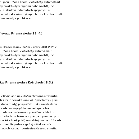
ní jsou určené lidem, kteří chtějí aktivněřešit
y na aktivity v regionu nebo se chtějí do
tějí diskutovat o tématech spojených s
nat podobně smýšlející lidi z okolí. Na místě
 materiály a publikace.
 svazu Priama akcia (28. 4.)
i Ocásci se uskuteční v úterý 28.04. 2026 v
 určené lidem, kteří chtějí aktivně řešit
y na aktivity v regionu nebo se chtějí do
tějí diskutovat o tématech spojených s
nat podobně smýšlející lidi z okolí. Na místě
 materiály a publikace.
zu Priama akcia v Košiciach (18.3.)
a v Košiciach uskutoční otvorené stretnutie.
í, ktorí chcú aktívne riešiť problémy v práci
platené mzdy), prispieť do diskusie vlastnou
alebo sa zapojiť do prebiehajúcich a
 iného sa budeme rozprávať napríklad o
rípadoch problémov v práci, a o plánovaných
de. Ak chceš prísť, kontaktuj nás cez
FB
alebo
up.net). Prípadne
vyplň aj náš dotazník
.
odrobnostiach o mieste a čase stretnutia.