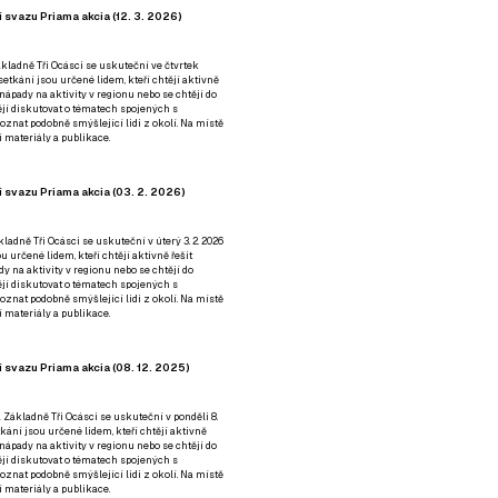
 svazu Priama akcia (12. 3. 2026)
kladně Tři Ocásci se uskuteční ve čtvrtek
é setkání jsou určené lidem, kteří chtějí aktivně
 nápady na aktivity v regionu nebo se chtějí do
tějí diskutovat o tématech spojených s
nat podobně smýšlející lidi z okolí. Na místě
 materiály a publikace.
 svazu Priama akcia (03. 2. 2026)
ladně Tři Ocásci se uskuteční v úterý 3. 2. 2026
ou určené lidem, kteří chtějí aktivně řešit
y na aktivity v regionu nebo se chtějí do
tějí diskutovat o tématech spojených s
nat podobně smýšlející lidi z okolí. Na místě
 materiály a publikace.
 svazu Priama akcia (08. 12. 2025)
 Základně Tři Ocásci se uskuteční v ponděli 8.
etkání jsou určené lidem, kteří chtějí aktivně
 nápady na aktivity v regionu nebo se chtějí do
tějí diskutovat o tématech spojených s
nat podobně smýšlející lidi z okolí. Na místě
 materiály a publikace.