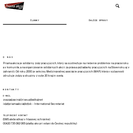
ČLÁNKY
ĎALŠIE SPRÁVY
O NÁS
Priama akcia je solidárny zväz pracujúcich, ktorý sa sústreďuje na riešenie problémov na pracovisku
a v komunite, a na organizovanie solidárnych akcií za práva a požiadavky pracujúcich na Slovensku aj v
zahraničí. Od roku 2000 je sekciou Medzinárodnej asociácie pracujúcich (MAP), ktorá v súčasnosti
združuje zväzy a skupiny z vyše 20 krajín sveta.
KONTAKTY
E-MAIL
zvazpa(zavináč)riseup(bodka)net
is(at)priamaakcia(dot)sk - International Secretariat
TELEFONICKÝ KONTAKT
(SMS alebo odkaz v hlasovej schránke):
00420 735 082 065 (platby ako pri volaní do Českej republiky)