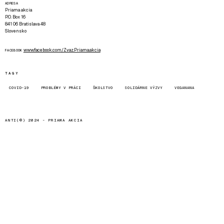
ADRESA
Priama akcia
P.O. Box 16
841 06 Bratislava 48
Slovensko
www.facebook.com/Zvaz.Priama.akcia
FACEBOOK
TAGY
COVID-19
PROBLÉMY V PRÁCI
ŠKOLSTVO
SOLIDÁRNE VÝZVY
VEGANANA
ANTI(©) 2024 -
PRIAMA AKCIA