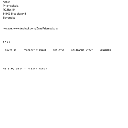
ADRESA
Priama akcia
P.O. Box 16
841 06 Bratislava 48
Slovensko
www.facebook.com/Zvaz.Priama.akcia
FACEBOOK
TAGY
COVID-19
PROBLÉMY V PRÁCI
ŠKOLSTVO
SOLIDÁRNE VÝZVY
VEGANANA
ANTI(©) 2024 -
PRIAMA AKCIA