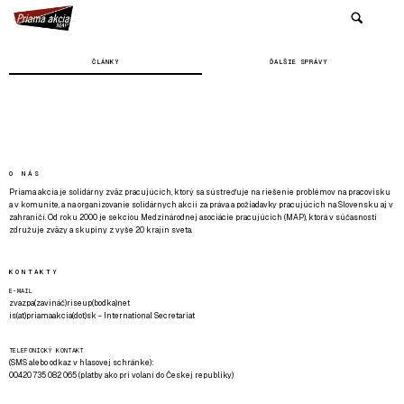
ČLÁNKY
ĎALŠIE SPRÁVY
O NÁS
Priama akcia je solidárny zväz pracujúcich, ktorý sa sústreďuje na riešenie problémov na pracovisku
a v komunite, a na organizovanie solidárnych akcií za práva a požiadavky pracujúcich na Slovensku aj v
zahraničí. Od roku 2000 je sekciou Medzinárodnej asociácie pracujúcich (MAP), ktorá v súčasnosti
združuje zväzy a skupiny z vyše 20 krajín sveta.
KONTAKTY
E-MAIL
zvazpa(zavináč)riseup(bodka)net
is(at)priamaakcia(dot)sk - International Secretariat
TELEFONICKÝ KONTAKT
(SMS alebo odkaz v hlasovej schránke):
00420 735 082 065 (platby ako pri volaní do Českej republiky)