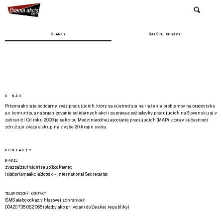
ČLÁNKY
ĎALŠIE SPRÁVY
O NÁS
Priama akcia je solidárny zväz pracujúcich, ktorý sa sústreďuje na riešenie problémov na pracovisku
a v komunite, a na organizovanie solidárnych akcií za práva a požiadavky pracujúcich na Slovensku aj v
zahraničí. Od roku 2000 je sekciou Medzinárodnej asociácie pracujúcich (MAP), ktorá v súčasnosti
združuje zväzy a skupiny z vyše 20 krajín sveta.
KONTAKTY
E-MAIL
zvazpa(zavináč)riseup(bodka)net
is(at)priamaakcia(dot)sk - International Secretariat
TELEFONICKÝ KONTAKT
(SMS alebo odkaz v hlasovej schránke):
00420 735 082 065 (platby ako pri volaní do Českej republiky)