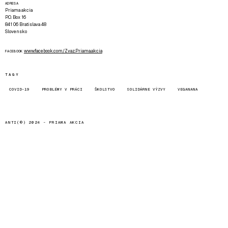
ADRESA
Priama akcia
P.O. Box 16
841 06 Bratislava 48
Slovensko
www.facebook.com/Zvaz.Priama.akcia
FACEBOOK
TAGY
COVID-19
PROBLÉMY V PRÁCI
ŠKOLSTVO
SOLIDÁRNE VÝZVY
VEGANANA
ANTI(©) 2024 -
PRIAMA AKCIA