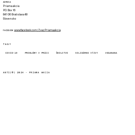
ADRESA
Priama akcia
P.O. Box 16
841 06 Bratislava 48
Slovensko
www.facebook.com/Zvaz.Priama.akcia
FACEBOOK
TAGY
COVID-19
PROBLÉMY V PRÁCI
ŠKOLSTVO
SOLIDÁRNE VÝZVY
VEGANANA
ANTI(©) 2024 -
PRIAMA AKCIA