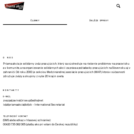
ČLÁNKY
ĎALŠIE SPRÁVY
O NÁS
Priama akcia je solidárny zväz pracujúcich, ktorý sa sústreďuje na riešenie problémov na pracovisku
a v komunite, a na organizovanie solidárnych akcií za práva a požiadavky pracujúcich na Slovensku aj v
zahraničí. Od roku 2000 je sekciou Medzinárodnej asociácie pracujúcich (MAP), ktorá v súčasnosti
združuje zväzy a skupiny z vyše 20 krajín sveta.
KONTAKTY
E-MAIL
zvazpa(zavináč)riseup(bodka)net
is(at)priamaakcia(dot)sk - International Secretariat
TELEFONICKÝ KONTAKT
(SMS alebo odkaz v hlasovej schránke):
00420 735 082 065 (platby ako pri volaní do Českej republiky)