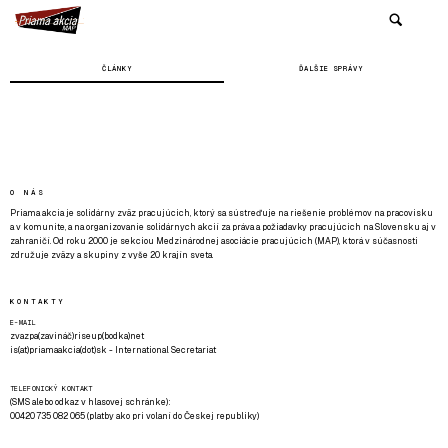
ČLÁNKY
ĎALŠIE SPRÁVY
O NÁS
Priama akcia je solidárny zväz pracujúcich, ktorý sa sústreďuje na riešenie problémov na pracovisku
a v komunite, a na organizovanie solidárnych akcií za práva a požiadavky pracujúcich na Slovensku aj v
zahraničí. Od roku 2000 je sekciou Medzinárodnej asociácie pracujúcich (MAP), ktorá v súčasnosti
združuje zväzy a skupiny z vyše 20 krajín sveta.
KONTAKTY
E-MAIL
zvazpa(zavináč)riseup(bodka)net
is(at)priamaakcia(dot)sk - International Secretariat
TELEFONICKÝ KONTAKT
(SMS alebo odkaz v hlasovej schránke):
00420 735 082 065 (platby ako pri volaní do Českej republiky)