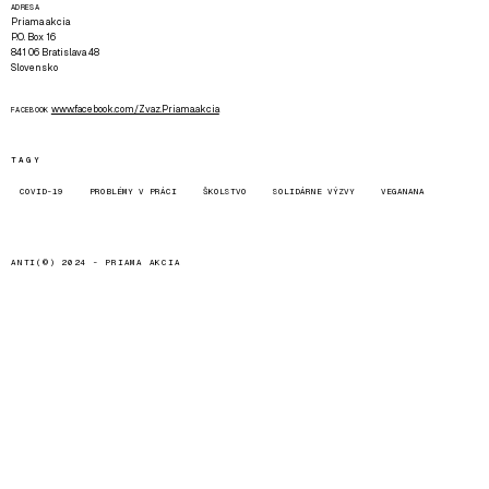
ADRESA
Priama akcia
P.O. Box 16
841 06 Bratislava 48
Slovensko
www.facebook.com/Zvaz.Priama.akcia
FACEBOOK
TAGY
COVID-19
PROBLÉMY V PRÁCI
ŠKOLSTVO
SOLIDÁRNE VÝZVY
VEGANANA
ANTI(©) 2024 -
PRIAMA AKCIA