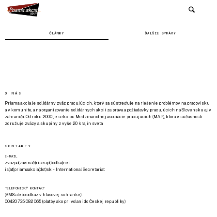
ČLÁNKY
ĎALŠIE SPRÁVY
O NÁS
Priama akcia je solidárny zväz pracujúcich, ktorý sa sústreďuje na riešenie problémov na pracovisku
a v komunite, a na organizovanie solidárnych akcií za práva a požiadavky pracujúcich na Slovensku aj v
zahraničí. Od roku 2000 je sekciou Medzinárodnej asociácie pracujúcich (MAP), ktorá v súčasnosti
združuje zväzy a skupiny z vyše 20 krajín sveta.
KONTAKTY
E-MAIL
zvazpa(zavináč)riseup(bodka)net
is(at)priamaakcia(dot)sk - International Secretariat
TELEFONICKÝ KONTAKT
(SMS alebo odkaz v hlasovej schránke):
00420 735 082 065 (platby ako pri volaní do Českej republiky)