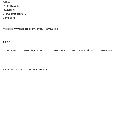
ADRESA
Priama akcia
P.O. Box 16
841 06 Bratislava 48
Slovensko
www.facebook.com/Zvaz.Priama.akcia
FACEBOOK
TAGY
COVID-19
PROBLÉMY V PRÁCI
ŠKOLSTVO
SOLIDÁRNE VÝZVY
VEGANANA
ANTI(©) 2024 -
PRIAMA AKCIA